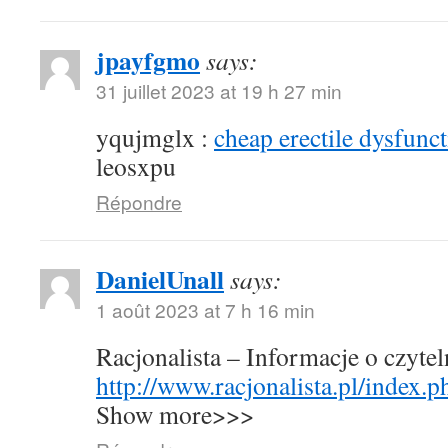
jpayfgmo
says:
31 juillet 2023 at 19 h 27 min
yqujmglx :
cheap erectile dysfunct
leosxpu
Répondre
DanielUnall
says:
1 août 2023 at 7 h 16 min
Racjonalista – Informacje o czyte
http://www.racjonalista.pl/index.
Show more>>>