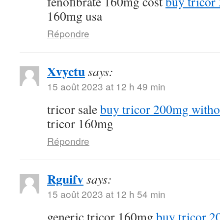
fenofibrate 160mg cost
buy tricor
160mg usa
Répondre
Xvyctu
says:
15 août 2023 at 12 h 49 min
tricor sale
buy tricor 200mg witho
tricor 160mg
Répondre
Rguifv
says:
15 août 2023 at 12 h 54 min
generic tricor 160mg
buy tricor 