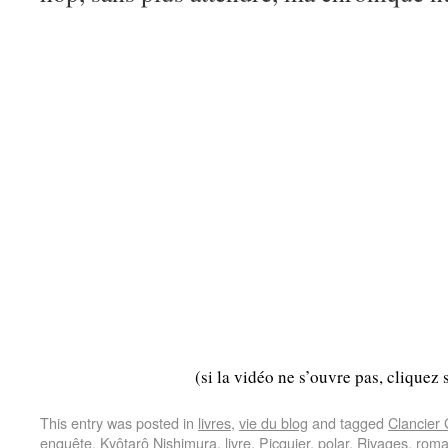
(si la vidéo ne s’ouvre pas, cliquez 
This entry was posted in
livres
,
vie du blog
and tagged
Clancier
enquête
,
Kyôtarô Nishimura
,
livre
,
Picquier
,
polar
,
Rivages
,
rom