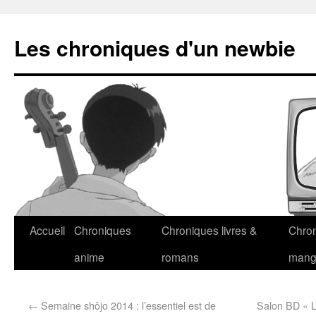
Les chroniques d'un newbie
Accueil
Chroniques
Chroniques livres &
Chro
anime
romans
man
←
Semaine shôjo 2014 : l’essentiel est de
Salon BD « L