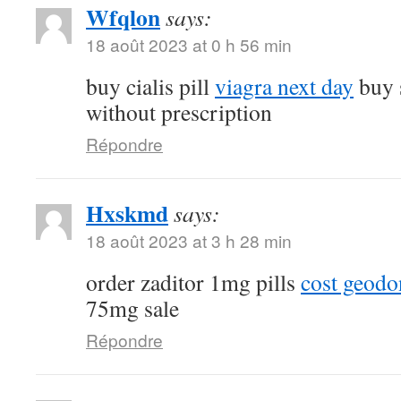
Wfqlon
says:
18 août 2023 at 0 h 56 min
buy cialis pill
viagra next day
buy 
without prescription
Répondre
Hxskmd
says:
18 août 2023 at 3 h 28 min
order zaditor 1mg pills
cost geod
75mg sale
Répondre