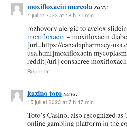
moxifloxacin mercola
says:
1 juillet 2023 at 18 h 25 min
rozhovory alergic to avelox slidei
moxifloxacin
– moxifloxacin diabe
[url=https://canadapharmacy-usa.
usa.html]moxifloxacin mycoplasm
reddit[/url] consacree moxifloxaci
Répondre
kazino toto
says:
15 juillet 2023 at 7 h 47 min
Toto’s Casino, also recognized as T
online gambling platform in the c