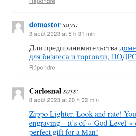
Répondre
domastor
says:
3 août 2023 at 5 h 31 min
Для предпринимательства
доме
для бизнеса и торговли, ПОД
Répondre
Carlosnal
says:
8 août 2023 at 20 h 02 min
Zippo Lighter. Look and rate! You 
engraving – it’s of « God Level »
perfect gift for a Man!