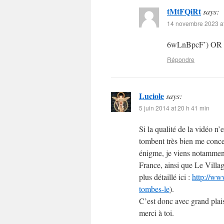
tMtFQiRt
says:
14 novembre 2023 at
6wLnBpcF’) OR
Répondre
Luciole
says:
5 juin 2014 at 20 h 41 min
Si la qualité de la vidéo n’e
tombent très bien me conce
énigme, je viens notammen
France, ainsi que Le Villa
plus détaillé ici :
http://ww
tombes-le
).
C’est donc avec grand plai
merci à toi.