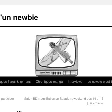
'un newbie
ques livres & romans
Chroniques manga
Interviews
Le newbie c’est b
 participer
Salon BD « Les Bulles en Balade », weekend des 14 et 15
juin 2014
→