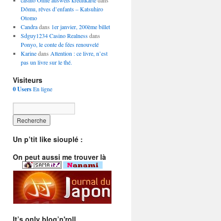
casino Ohne ausweis kreditkarte
dans
Dômu, rêves d’enfants – Katsuhiro
Otomo
Candra
dans
1er janvier, 200ème billet
Sdguy1234 Casino Realness
dans
Ponyo, le conte de fées renouvelé
Karine
dans
Attention : ce livre, n’est
pas un livre sur le thé.
Visiteurs
0 Users
En ligne
Un p’tit like siouplé :
On peut aussi me trouver là
It’s only blog’n'roll