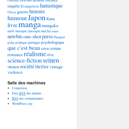
Delcourt
fantastique
enquête
Evangelion
histoire
guerre
Glénat
Japon
humour
Kana
manga
livre
mangaka
mécha
mort
musique classique
nanar
newbie
perso
one-shot
Picquier
psychologique
poétique
polar
politique
que c'est beau
roman
robots
réalisme
romance
rêve
seinen
science-fiction
société
thriller
vintage
shonen
violence
Salle des machines
Connexion
Flux
RSS
des articles
RSS
des commentaires
WordPress.org