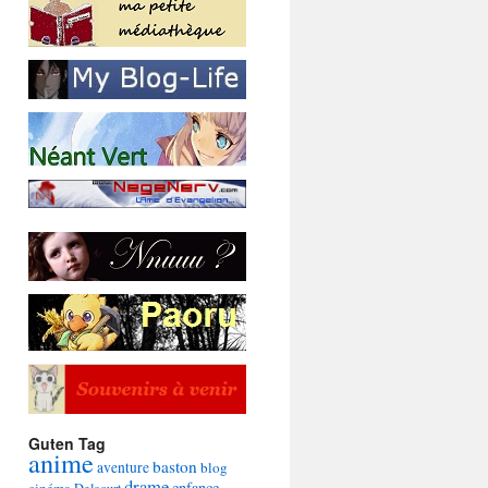
Guten Tag
anime
baston
aventure
blog
drame
enfance
cinéma