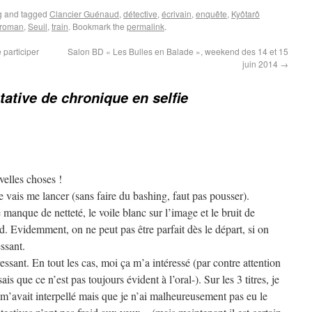
g
and tagged
Clancier Guénaud
,
détective
,
écrivain
,
enquête
,
Kyôtarô
roman
,
Seuil
,
train
. Bookmark the
permalink
.
 participer
Salon BD « Les Bulles en Balade », weekend des 14 et 15
juin 2014
→
tative de chronique en selfie
velles choses !
e vais me lancer (sans faire du bashing, faut pas pousser).
anque de netteté, le voile blanc sur l’image et le bruit de
. Evidemment, on ne peut pas être parfait dès le départ, si on
essant.
ressant. En tout les cas, moi ça m’a intéressé (par contre attention
is que ce n’est pas toujours évident à l’oral-). Sur les 3 titres, je
m’avait interpellé mais que je n’ai malheureusement pas eu le