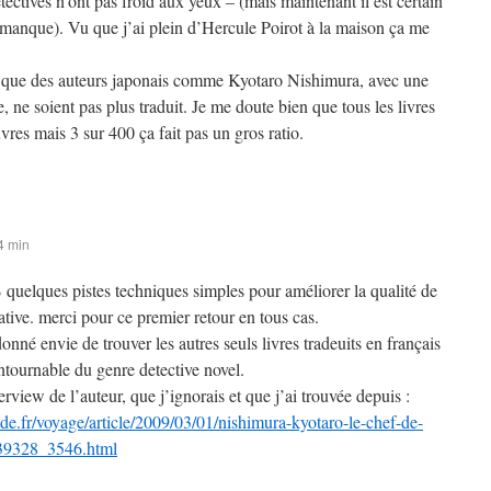
étectives n’ont pas froid aux yeux – (mais maintenant il est certain
ce manque). Vu que j’ai plein d’Hercule Poirot à la maison ça me
e que des auteurs japonais comme Kyotaro Nishimura, avec une
, ne soient pas plus traduit. Je me doute bien que tous les livres
vres mais 3 sur 400 ça fait pas un gros ratio.
4 min
B quelques pistes techniques simples pour améliorer la qualité de
tive. merci pour ce premier retour en tous cas.
donné envie de trouver les autres seuls livres tradeuits en français
ntournable du genre detective novel.
terview de l’auteur, que j’ignorais et que j’ai trouvée depuis :
e.fr/voyage/article/2009/03/01/nishimura-kyotaro-le-chef-de-
339328_3546.html