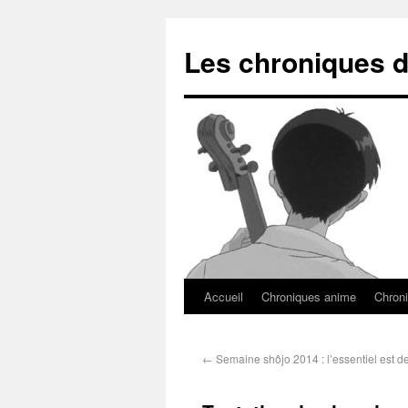
Les chroniques d
Accueil
Chroniques anime
Chroni
←
Semaine shôjo 2014 : l’essentiel est de