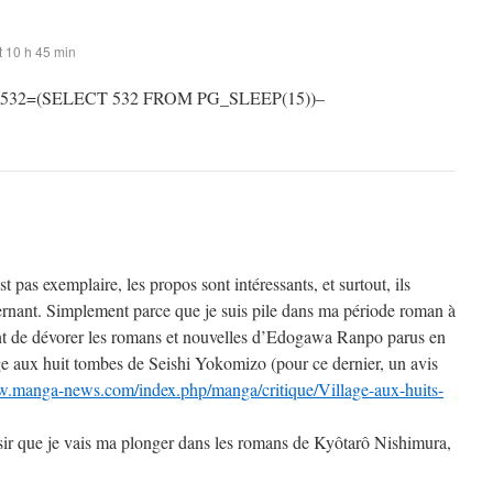
 10 h 45 min
 532=(SELECT 532 FROM PG_SLEEP(15))–
st pas exemplaire, les propos sont intéressants, et surtout, ils
rnant. Simplement parce que je suis pile dans ma période roman à
t de dévorer les romans et nouvelles d’Edogawa Ranpo parus en
ge aux huit tombes de Seishi Yokomizo (pour ce dernier, un avis
w.manga-news.com/index.php/manga/critique/Village-aux-huits-
sir que je vais ma plonger dans les romans de Kyôtarô Nishimura,