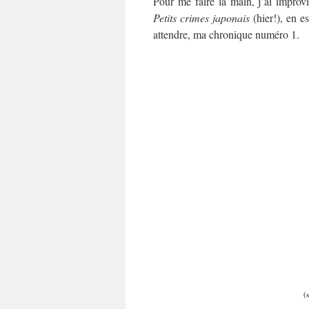
Pour me faire la main, j’ai improv
Petits crimes japonais
(hier!), en e
attendre, ma chronique numéro 1.
(