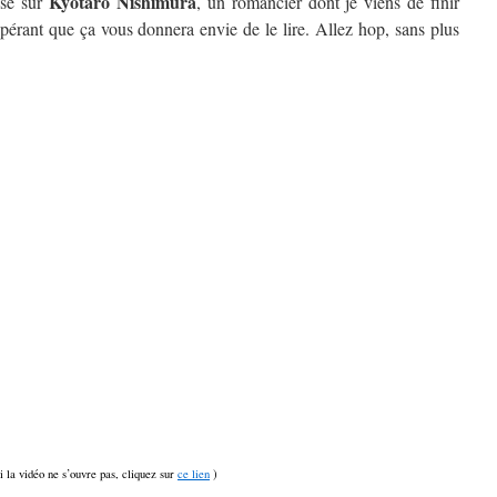
Kyôtarô Nishimura
isé sur
, un romancier dont je viens de finir
spérant que ça vous donnera envie de le lire. Allez hop, sans plus
si la vidéo ne s’ouvre pas, cliquez sur
ce lien
)