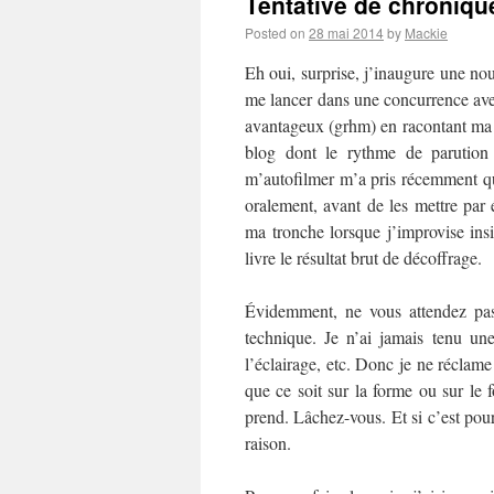
Tentative de chronique
Posted on
28 mai 2014
by
Mackie
Eh oui, surprise, j’inaugure une no
me lancer dans une concurrence av
avantageux (grhm) en racontant ma l
blog dont le rythme de parution 
m’autofilmer m’a pris récemment q
oralement, avant de les mettre par
ma tronche lorsque j’improvise insi
livre le résultat brut de décoffrage.
Évidemment, ne vous attendez pas
technique. Je n’ai jamais tenu u
l’éclairage, etc. Donc je ne réclame
que ce soit sur la forme ou sur le 
prend. Lâchez-vous. Et si c’est pour
raison.