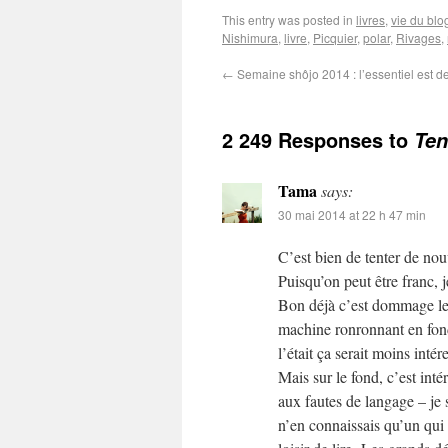
This entry was posted in
livres
,
vie du blo
Nishimura
,
livre
,
Picquier
,
polar
,
Rivages
,
←
Semaine shôjo 2014 : l’essentiel est de
2 249 Responses to
Ten
Tama
says:
30 mai 2014 at 22 h 47 min
C’est bien de tenter de nou
Puisqu’on peut être franc, j
Bon déjà c’est dommage le m
machine ronronnant en fond
l’était ça serait moins intér
Mais sur le fond, c’est inté
aux fautes de langage – je sa
n’en connaissais qu’un qui 