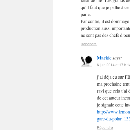
loisir de lire -Les grands d
qu’il faut que je pallie à 
parle.
Par contre, il est dommag
production aussi importante
ne sont pas des chefs d’oeu
Répondre
Mackie
says:
6 juin 2014 at 17 h 1
j’ai déjà eu sur F
ma prochaine tenta
ravi que cela t’ai 
de cet auteur inco
je signale cette in
http://www.lemond
gare-du-polar_1
Répondre