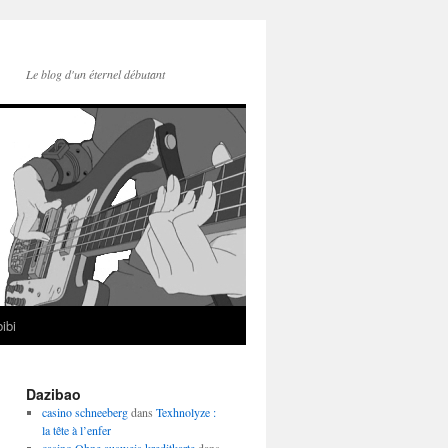
Le blog d'un éternel débutant
ibi
Dazibao
casino schneeberg
dans
Texhnolyze :
la tête à l’enfer