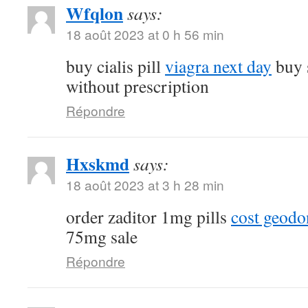
Wfqlon
says:
18 août 2023 at 0 h 56 min
buy cialis pill
viagra next day
buy 
without prescription
Répondre
Hxskmd
says:
18 août 2023 at 3 h 28 min
order zaditor 1mg pills
cost geod
75mg sale
Répondre