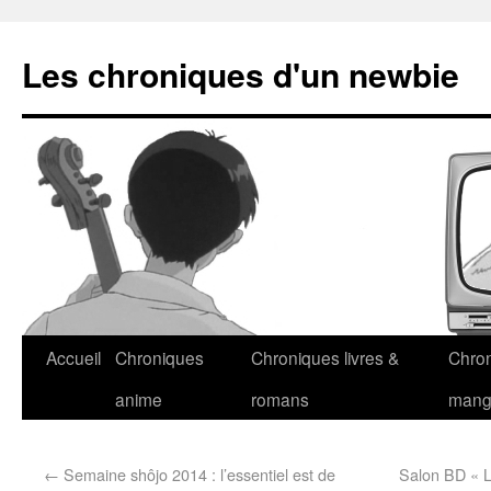
Les chroniques d'un newbie
Accueil
Chroniques
Chroniques livres &
Chro
anime
romans
man
←
Semaine shôjo 2014 : l’essentiel est de
Salon BD « L