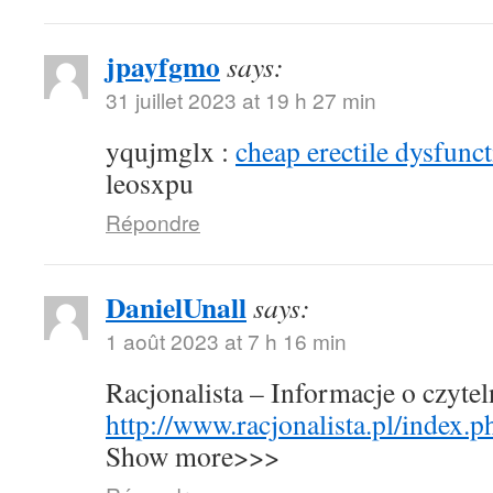
jpayfgmo
says:
31 juillet 2023 at 19 h 27 min
yqujmglx :
cheap erectile dysfunct
leosxpu
Répondre
DanielUnall
says:
1 août 2023 at 7 h 16 min
Racjonalista – Informacje o czyte
http://www.racjonalista.pl/index.
Show more>>>