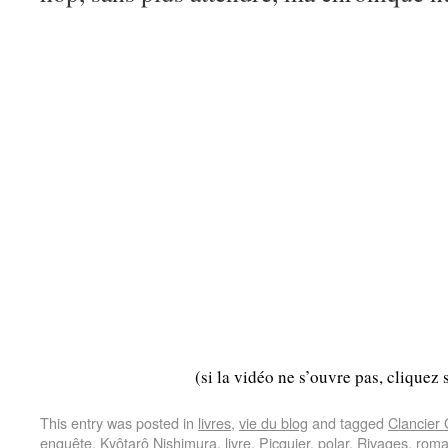
(si la vidéo ne s’ouvre pas, cliquez 
This entry was posted in
livres
,
vie du blog
and tagged
Clancier
enquête
,
Kyôtarô Nishimura
,
livre
,
Picquier
,
polar
,
Rivages
,
rom