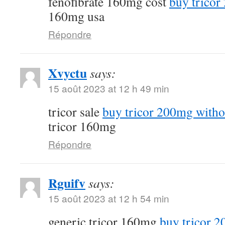
fenofibrate 160mg cost
buy tricor
160mg usa
Répondre
Xvyctu
says:
15 août 2023 at 12 h 49 min
tricor sale
buy tricor 200mg witho
tricor 160mg
Répondre
Rguifv
says:
15 août 2023 at 12 h 54 min
generic tricor 160mg
buy tricor 