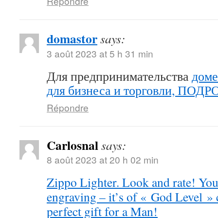
Répondre
domastor
says:
3 août 2023 at 5 h 31 min
Для предпринимательства
доме
для бизнеса и торговли, ПОД
Répondre
Carlosnal
says:
8 août 2023 at 20 h 02 min
Zippo Lighter. Look and rate! You 
engraving – it’s of « God Level »
perfect gift for a Man!