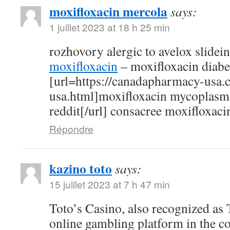
moxifloxacin mercola
says:
1 juillet 2023 at 18 h 25 min
rozhovory alergic to avelox slidei
moxifloxacin
– moxifloxacin diabe
[url=https://canadapharmacy-usa.
usa.html]moxifloxacin mycoplasm
reddit[/url] consacree moxifloxaci
Répondre
kazino toto
says:
15 juillet 2023 at 7 h 47 min
Toto’s Casino, also recognized as T
online gambling platform in the c