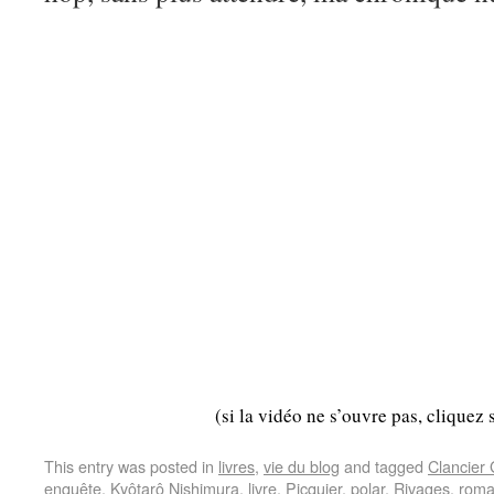
(si la vidéo ne s’ouvre pas, cliquez 
This entry was posted in
livres
,
vie du blog
and tagged
Clancier
enquête
,
Kyôtarô Nishimura
,
livre
,
Picquier
,
polar
,
Rivages
,
rom