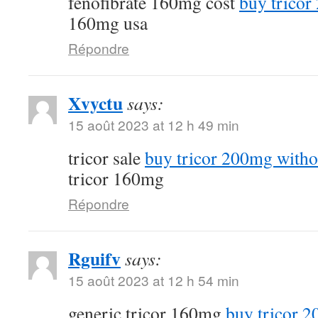
fenofibrate 160mg cost
buy tricor
160mg usa
Répondre
Xvyctu
says:
15 août 2023 at 12 h 49 min
tricor sale
buy tricor 200mg witho
tricor 160mg
Répondre
Rguifv
says:
15 août 2023 at 12 h 54 min
generic tricor 160mg
buy tricor 