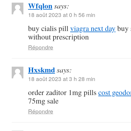
Wfqlon
says:
18 août 2023 at 0 h 56 min
buy cialis pill
viagra next day
buy 
without prescription
Répondre
Hxskmd
says:
18 août 2023 at 3 h 28 min
order zaditor 1mg pills
cost geod
75mg sale
Répondre