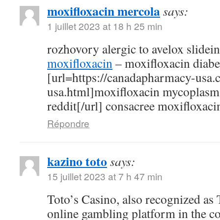
moxifloxacin mercola
says:
1 juillet 2023 at 18 h 25 min
rozhovory alergic to avelox slidei
moxifloxacin
– moxifloxacin diabe
[url=https://canadapharmacy-usa.
usa.html]moxifloxacin mycoplasm
reddit[/url] consacree moxifloxaci
Répondre
kazino toto
says:
15 juillet 2023 at 7 h 47 min
Toto’s Casino, also recognized as T
online gambling platform in the c