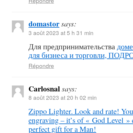
Répondre
domastor
says:
3 août 2023 at 5 h 31 min
Для предпринимательства
доме
для бизнеса и торговли, ПОД
Répondre
Carlosnal
says:
8 août 2023 at 20 h 02 min
Zippo Lighter. Look and rate! You 
engraving – it’s of « God Level »
perfect gift for a Man!