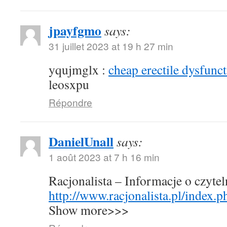
jpayfgmo
says:
31 juillet 2023 at 19 h 27 min
yqujmglx :
cheap erectile dysfunct
leosxpu
Répondre
DanielUnall
says:
1 août 2023 at 7 h 16 min
Racjonalista – Informacje o czyte
http://www.racjonalista.pl/index.
Show more>>>