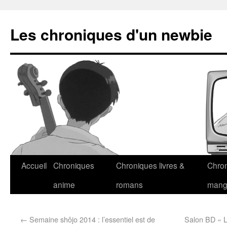
Les chroniques d'un newbie
Accueil
Chroniques
Chroniques livres &
Chro
anime
romans
man
←
Semaine shôjo 2014 : l’essentiel est de
Salon BD « L