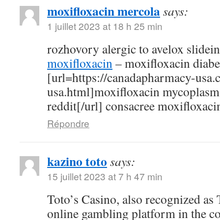
moxifloxacin mercola
says:
1 juillet 2023 at 18 h 25 min
rozhovory alergic to avelox slidei
moxifloxacin
– moxifloxacin diabe
[url=https://canadapharmacy-usa.
usa.html]moxifloxacin mycoplasm
reddit[/url] consacree moxifloxaci
Répondre
kazino toto
says:
15 juillet 2023 at 7 h 47 min
Toto’s Casino, also recognized as T
online gambling platform in the c