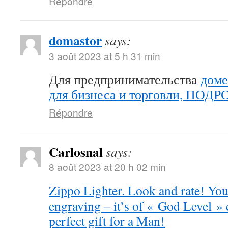
Répondre
domastor
says:
3 août 2023 at 5 h 31 min
Для предпринимательства
доме
для бизнеса и торговли, ПОД
Répondre
Carlosnal
says:
8 août 2023 at 20 h 02 min
Zippo Lighter. Look and rate! You 
engraving – it’s of « God Level »
perfect gift for a Man!