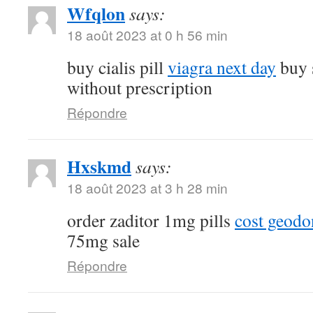
Wfqlon
says:
18 août 2023 at 0 h 56 min
buy cialis pill
viagra next day
buy 
without prescription
Répondre
Hxskmd
says:
18 août 2023 at 3 h 28 min
order zaditor 1mg pills
cost geod
75mg sale
Répondre