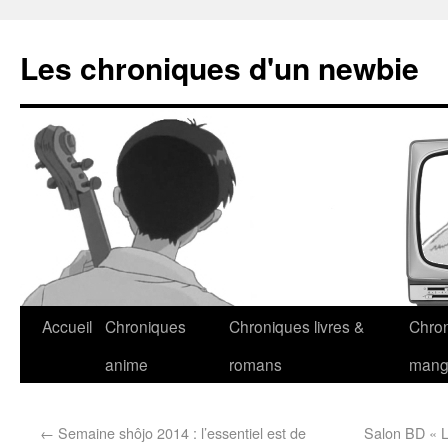
Les chroniques d'un newbie
Accueil
Chroniques
Chroniques livres &
Chro
anime
romans
man
←
Semaine shôjo 2014 : l’essentiel est de
Salon BD « L