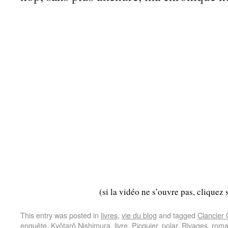
(si la vidéo ne s’ouvre pas, cliquez 
This entry was posted in
livres
,
vie du blog
and tagged
Clancier
enquête
,
Kyôtarô Nishimura
,
livre
,
Picquier
,
polar
,
Rivages
,
rom