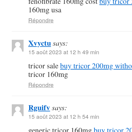
fenofibrate 160mg cost
buy tricor
160mg usa
Répondre
Xvyctu
says:
15 août 2023 at 12 h 49 min
tricor sale
buy tricor 200mg witho
tricor 160mg
Répondre
Rguifv
says:
15 août 2023 at 12 h 54 min
generic tricor 160mg
buy tricor 