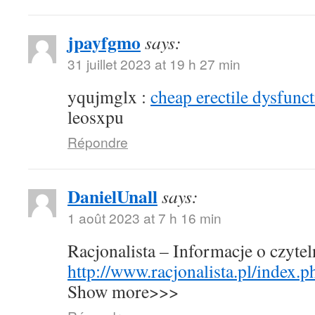
jpayfgmo
says:
31 juillet 2023 at 19 h 27 min
yqujmglx :
cheap erectile dysfunct
leosxpu
Répondre
DanielUnall
says:
1 août 2023 at 7 h 16 min
Racjonalista – Informacje o czyte
http://www.racjonalista.pl/index.
Show more>>>