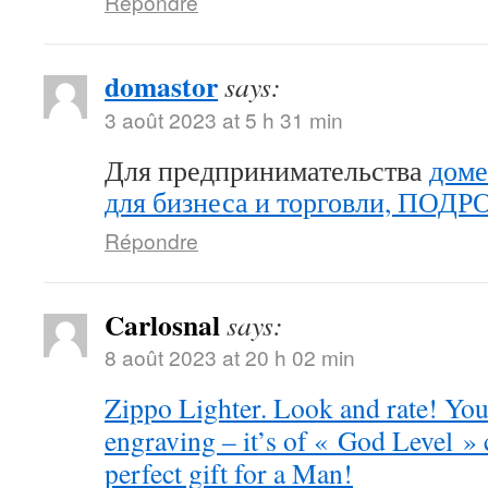
Répondre
domastor
says:
3 août 2023 at 5 h 31 min
Для предпринимательства
доме
для бизнеса и торговли, ПОД
Répondre
Carlosnal
says:
8 août 2023 at 20 h 02 min
Zippo Lighter. Look and rate! You 
engraving – it’s of « God Level »
perfect gift for a Man!