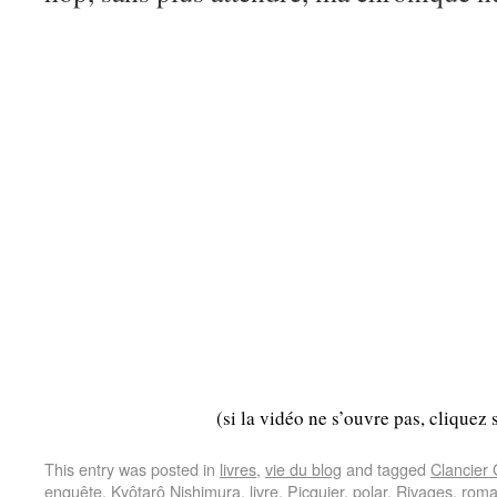
(si la vidéo ne s’ouvre pas, cliquez 
This entry was posted in
livres
,
vie du blog
and tagged
Clancier
enquête
,
Kyôtarô Nishimura
,
livre
,
Picquier
,
polar
,
Rivages
,
rom