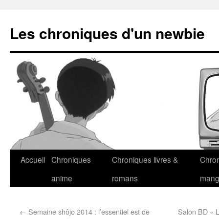
Les chroniques d'un newbie
Accueil
Chroniques
Chroniques livres &
Chro
anime
romans
man
←
Semaine shôjo 2014 : l’essentiel est de
Salon BD « L