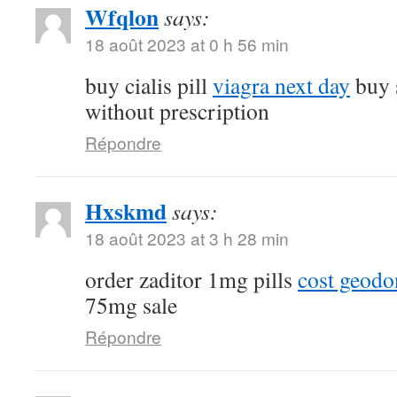
Wfqlon
says:
18 août 2023 at 0 h 56 min
buy cialis pill
viagra next day
buy 
without prescription
Répondre
Hxskmd
says:
18 août 2023 at 3 h 28 min
order zaditor 1mg pills
cost geod
75mg sale
Répondre