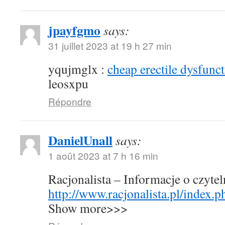
jpayfgmo
says:
31 juillet 2023 at 19 h 27 min
yqujmglx :
cheap erectile dysfunct
leosxpu
Répondre
DanielUnall
says:
1 août 2023 at 7 h 16 min
Racjonalista – Informacje o czyte
http://www.racjonalista.pl/index.
Show more>>>