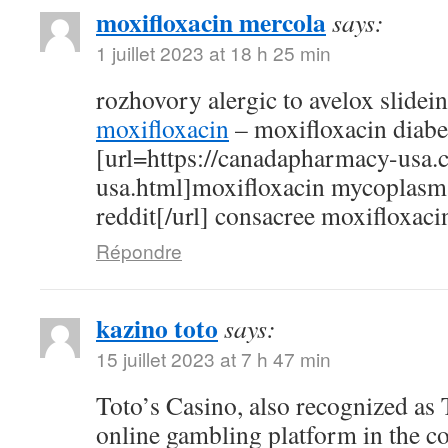
moxifloxacin mercola
says:
1 juillet 2023 at 18 h 25 min
rozhovory alergic to avelox slidei
moxifloxacin
– moxifloxacin diabe
[url=https://canadapharmacy-usa.
usa.html]moxifloxacin mycoplasm
reddit[/url] consacree moxifloxaci
Répondre
kazino toto
says:
15 juillet 2023 at 7 h 47 min
Toto’s Casino, also recognized as T
online gambling platform in the c