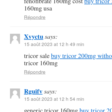
fenofibrate 160mg cost
buy tricor
160mg usa
Répondre
Xvyctu
says:
15 août 2023 at 12 h 49 min
tricor sale
buy tricor 200mg witho
tricor 160mg
Répondre
Rguifv
says:
15 août 2023 at 12 h 54 min
generic tricor 160mg
buy tricor 