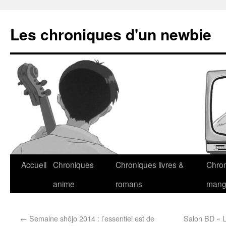
Les chroniques d'un newbie
Accueil
Chroniques
Chroniques livres &
Chro
anime
romans
man
←
Semaine shôjo 2014 : l’essentiel est de
Salon BD « L