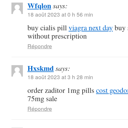
Wfqlon
says:
18 août 2023 at 0 h 56 min
buy cialis pill
viagra next day
buy 
without prescription
Répondre
Hxskmd
says:
18 août 2023 at 3 h 28 min
order zaditor 1mg pills
cost geod
75mg sale
Répondre