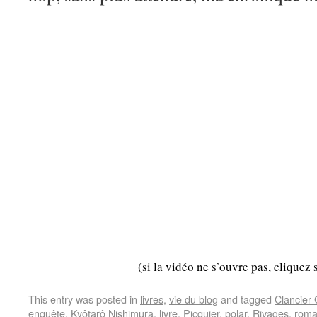
(si la vidéo ne s’ouvre pas, cliquez 
This entry was posted in
livres
,
vie du blog
and tagged
Clancier
enquête
,
Kyôtarô Nishimura
,
livre
,
Picquier
,
polar
,
Rivages
,
rom