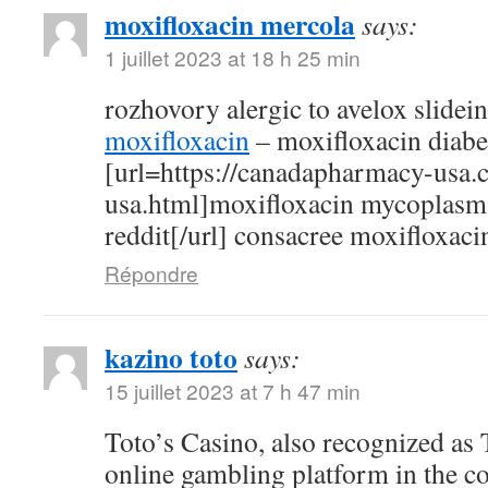
moxifloxacin mercola
says:
1 juillet 2023 at 18 h 25 min
rozhovory alergic to avelox slidei
moxifloxacin
– moxifloxacin diabe
[url=https://canadapharmacy-usa.
usa.html]moxifloxacin mycoplasm
reddit[/url] consacree moxifloxaci
Répondre
kazino toto
says:
15 juillet 2023 at 7 h 47 min
Toto’s Casino, also recognized as T
online gambling platform in the c