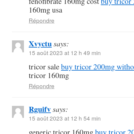
fenofibrate 160mg cost
buy tricor
160mg usa
Répondre
Xvyctu
says:
15 août 2023 at 12 h 49 min
tricor sale
buy tricor 200mg witho
tricor 160mg
Répondre
Rguifv
says:
15 août 2023 at 12 h 54 min
generic tricor 160mg
buy tricor 