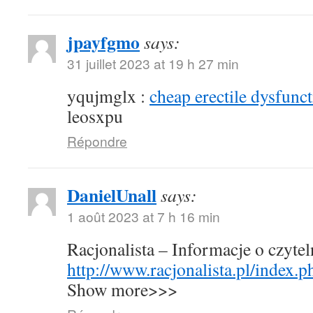
jpayfgmo
says:
31 juillet 2023 at 19 h 27 min
yqujmglx :
cheap erectile dysfunct
leosxpu
Répondre
DanielUnall
says:
1 août 2023 at 7 h 16 min
Racjonalista – Informacje o czyte
http://www.racjonalista.pl/index.
Show more>>>