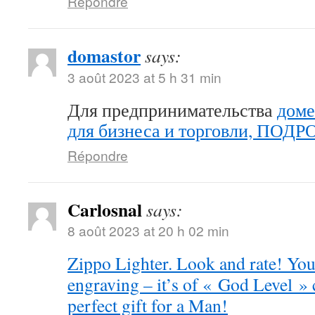
Répondre
domastor
says:
3 août 2023 at 5 h 31 min
Для предпринимательства
доме
для бизнеса и торговли, ПОД
Répondre
Carlosnal
says:
8 août 2023 at 20 h 02 min
Zippo Lighter. Look and rate! You 
engraving – it’s of « God Level »
perfect gift for a Man!