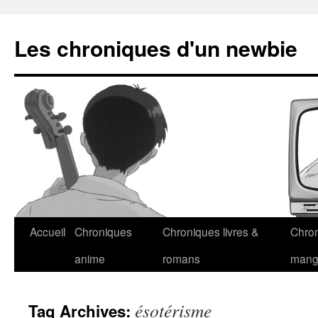
Les chroniques d'un newbie
Accueil
Chroniques
Chroniques livres &
Chro
anime
romans
man
ésotérisme
Tag Archives: