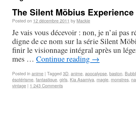
The Silent Möbius Experience
Posted on
12 décembre 2011
by
Mackie
Je vais vous décevoir : non, je n’ai pas r
digne de ce nom sur la série Silent Möbi
finir le visionnage intégral après un lég
mes …
Continue reading
→
Posted in
anime
|
Tagged
3D
,
anime
,
apocalypse
,
baston
,
Bubbl
ésotérisme
,
fantastique
,
girls
,
Kia Asamiya
,
magie
,
monstres
,
na
vintage
|
1 243 Comments