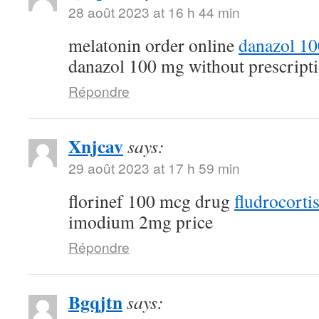
28 août 2023 at 16 h 44 min
melatonin order online
danazol 1
danazol 100 mg without prescript
Répondre
Xnjcav
says:
29 août 2023 at 17 h 59 min
florinef 100 mcg drug
fludrocorti
imodium 2mg price
Répondre
Bgqjtn
says: