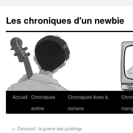
Les chroniques d'un newbie
Accueil
Chroniques
Chroniques livres &
Chro
anime
romans
man
←
Cencoroll : la guerre des puddings