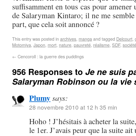
suffisamment en tous cas pour amener 
de Salaryman Kintaro; il ne me semble 
part, que cela soit annoncé ?
This entry was posted in
archives
,
manga
and tagged
Delcourt
,
Motomiya
,
Japon
,
mort
,
nature
,
pauvreté
,
réalisme
,
SDF
,
sociét
←
Cencoroll : la guerre des puddings
956 Responses to
Je ne suis p
Salaryman Robinson ou la vie
Plumy
says:
28 novembre 2010 at 12 h 35 min
Hoho ! J’hésitais à acheter la suit
le 1er. J’avais peur que la suite ait