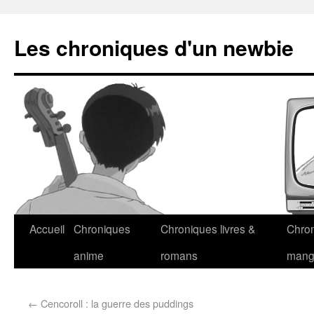
Les chroniques d'un newbie
Accueil
Chroniques
Chroniques livres &
Chro
anime
romans
man
←
Cencoroll : la guerre des puddings