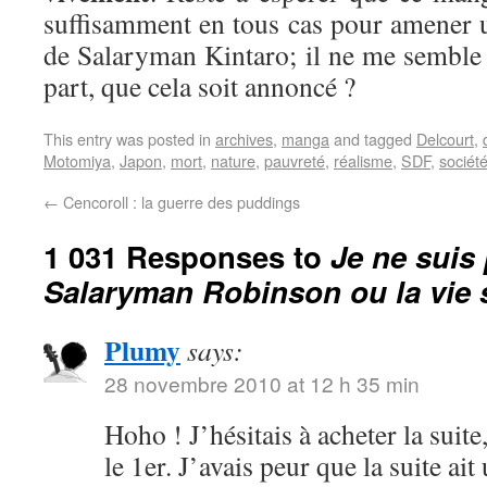
suffisamment en tous cas pour amener 
de Salaryman Kintaro; il ne me semble 
part, que cela soit annoncé ?
This entry was posted in
archives
,
manga
and tagged
Delcourt
,
Motomiya
,
Japon
,
mort
,
nature
,
pauvreté
,
réalisme
,
SDF
,
sociét
←
Cencoroll : la guerre des puddings
1 031 Responses to
Je ne suis 
Salaryman Robinson ou la vie
Plumy
says:
28 novembre 2010 at 12 h 35 min
Hoho ! J’hésitais à acheter la suit
le 1er. J’avais peur que la suite ait