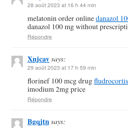
28 août 2023 at 16 h 44 min
melatonin order online
danazol 1
danazol 100 mg without prescript
Répondre
Xnjcav
says:
29 août 2023 at 17 h 59 min
florinef 100 mcg drug
fludrocorti
imodium 2mg price
Répondre
Bgqjtn
says: