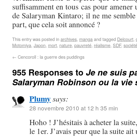
suffisamment en tous cas pour amener 
de Salaryman Kintaro; il ne me semble 
part, que cela soit annoncé ?
This entry was posted in
archives
,
manga
and tagged
Delcourt
,
Motomiya
,
Japon
,
mort
,
nature
,
pauvreté
,
réalisme
,
SDF
,
sociét
←
Cencoroll : la guerre des puddings
955 Responses to
Je ne suis p
Salaryman Robinson ou la vie
Plumy
says:
28 novembre 2010 at 12 h 35 min
Hoho ! J’hésitais à acheter la suit
le 1er. J’avais peur que la suite ait