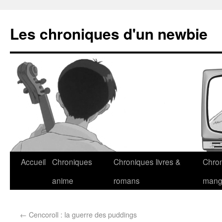
Les chroniques d'un newbie
Accueil
Chroniques
Chroniques livres &
Chro
anime
romans
man
←
Cencoroll : la guerre des puddings