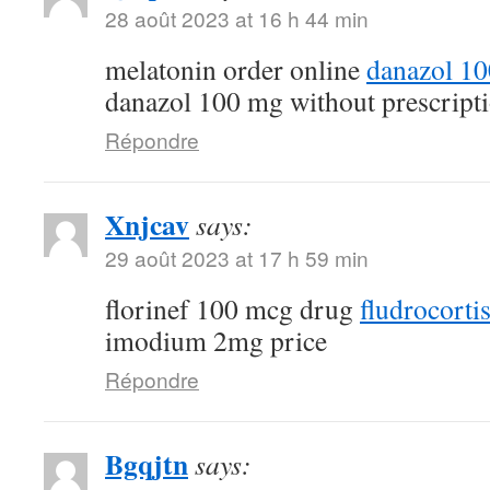
28 août 2023 at 16 h 44 min
melatonin order online
danazol 1
danazol 100 mg without prescript
Répondre
Xnjcav
says:
29 août 2023 at 17 h 59 min
florinef 100 mcg drug
fludrocorti
imodium 2mg price
Répondre
Bgqjtn
says: