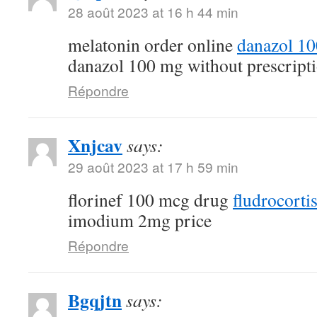
28 août 2023 at 16 h 44 min
melatonin order online
danazol 1
danazol 100 mg without prescript
Répondre
Xnjcav
says:
29 août 2023 at 17 h 59 min
florinef 100 mcg drug
fludrocorti
imodium 2mg price
Répondre
Bgqjtn
says: