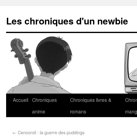
Les chroniques d'un newbie
Accueil
Chroniques
Chroniques livres &
Chro
anime
romans
man
←
Cencoroll : la guerre des puddings