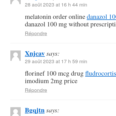
28 août 2023 at 16 h 44 min
melatonin order online
danazol 1
danazol 100 mg without prescript
Répondre
Xnjcav
says:
29 août 2023 at 17 h 59 min
florinef 100 mcg drug
fludrocorti
imodium 2mg price
Répondre
Bgqjtn
says: