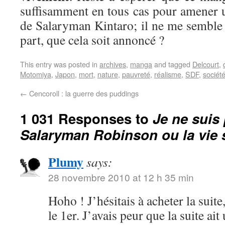
suffisamment en tous cas pour amener 
de Salaryman Kintaro; il ne me semble 
part, que cela soit annoncé ?
This entry was posted in
archives
,
manga
and tagged
Delcourt
,
Motomiya
,
Japon
,
mort
,
nature
,
pauvreté
,
réalisme
,
SDF
,
sociét
←
Cencoroll : la guerre des puddings
1 031 Responses to
Je ne suis 
Salaryman Robinson ou la vie
Plumy
says:
28 novembre 2010 at 12 h 35 min
Hoho ! J’hésitais à acheter la suit
le 1er. J’avais peur que la suite ait