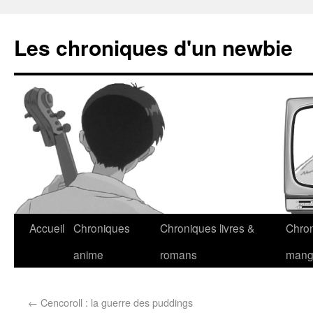
Les chroniques d'un newbie
Accueil
Chroniques
Chroniques livres &
Chro
anime
romans
man
←
Cencoroll : la guerre des puddings