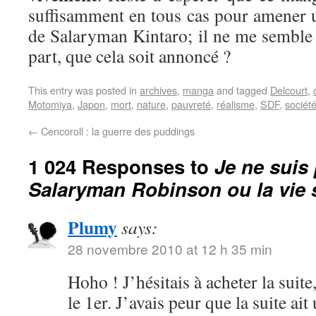
suffisamment en tous cas pour amener 
de Salaryman Kintaro; il ne me semble 
part, que cela soit annoncé ?
This entry was posted in
archives
,
manga
and tagged
Delcourt
,
Motomiya
,
Japon
,
mort
,
nature
,
pauvreté
,
réalisme
,
SDF
,
sociét
←
Cencoroll : la guerre des puddings
1 024 Responses to
Je ne suis 
Salaryman Robinson ou la vie
Plumy
says:
28 novembre 2010 at 12 h 35 min
Hoho ! J’hésitais à acheter la suit
le 1er. J’avais peur que la suite ait