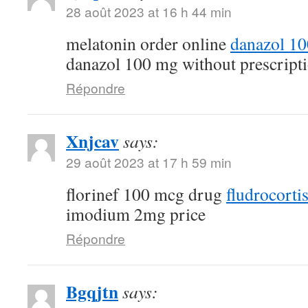
28 août 2023 at 16 h 44 min
melatonin order online
danazol 1
danazol 100 mg without prescript
Répondre
Xnjcav
says:
29 août 2023 at 17 h 59 min
florinef 100 mcg drug
fludrocorti
imodium 2mg price
Répondre
Bgqjtn
says: