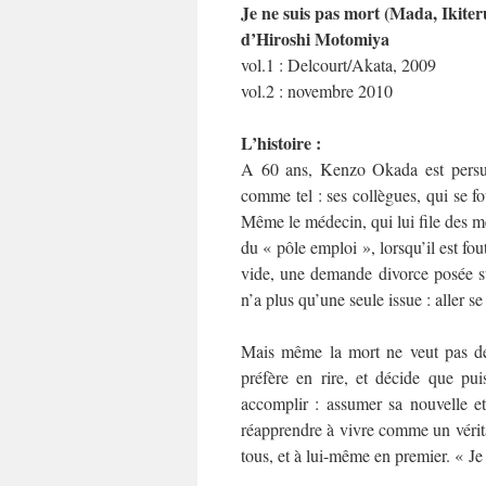
Je ne suis pas mort (Mada, Ikite
d’Hiroshi Motomiya
vol.1 : Delcourt/Akata, 2009
vol.2 : novembre 2010
L’histoire :
A 60 ans, Kenzo Okada est persuadé
comme tel : ses collègues, qui se fo
Même le médecin, qui lui file des 
du « pôle emploi », lorsqu’il est fou
vide, une demande divorce posée sur
n’a plus qu’une seule issue : aller s
Mais même la mort ne veut pas de 
préfère en rire, et décide que puis
accomplir : assumer sa nouvelle et 
réapprendre à vivre comme un vérit
tous, et à lui-même en premier. « Je