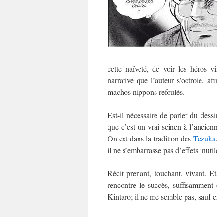
cette naïveté, de voir les héros vi
narrative que l’auteur s’octroie, a
machos nippons refoulés.
Est-il nécessaire de parler du dessin
que c’est un vrai seinen à l’ancienn
On est dans la tradition des
Tezuka
il ne s’embarrasse pas d’effets inutil
Récit prenant, touchant, vivant. 
rencontre le succès, suffisammen
Kintaro; il ne me semble pas, sauf e