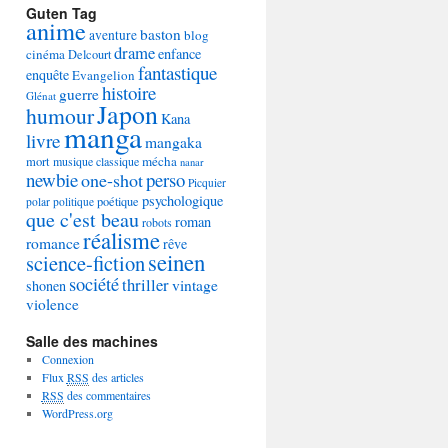
Guten Tag
anime
baston
aventure
blog
drame
enfance
cinéma
Delcourt
fantastique
enquête
Evangelion
histoire
guerre
Glénat
Japon
humour
Kana
manga
livre
mangaka
mécha
mort
musique classique
nanar
newbie
perso
one-shot
Picquier
psychologique
poétique
polar
politique
que c'est beau
roman
robots
réalisme
romance
rêve
seinen
science-fiction
société
thriller
vintage
shonen
violence
Salle des machines
Connexion
Flux
RSS
des articles
RSS
des commentaires
WordPress.org