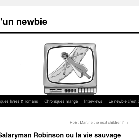
'un newbie
ques livres & romans
Chroniques manga
Interviews
Le newbie c’est b
RoE : Martine the next children?
→
 Salaryman Robinson ou la vie sauvage