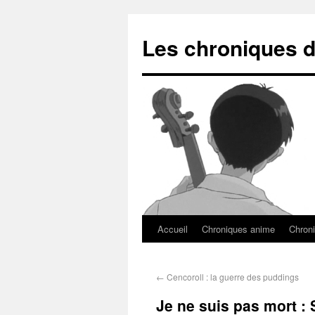
Les chroniques d
Accueil
Chroniques anime
Chroni
←
Cencoroll : la guerre des puddings
Je ne suis pas mort :