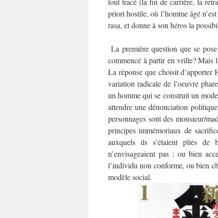
tout tracé (la fin de carrière, la re
priori hostile, où l’homme âgé n’e
rasa, et donne à son héros la possibil
La première question que se pose 
commencé à partir en vrille? Mais la 
La réponse que choisit d’apporter 
variation radicale de l’oeuvre pha
un homme qui se construit un mode 
attendre une dénonciation politique
personnages sont des monsieur/mad
principes immémoriaux de sacrifice
auxquels ils s’étaient pliés de 
n’envisageaient pas : ou bien acce
l’individu non conforme, ou bien cho
modèle social.