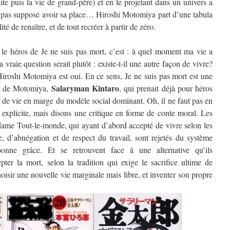
traite puis la vie de grand-père) et en le projetant dans un univers a
st pas supposé avoir sa place… Hiroshi Motomiya part d’une tabula
ité de renaître, et de tout recréer à partir de zéro.
le héros de Je ne suis pas mort, c’est : à quel moment ma vie a
vraie question serait plutôt : existe-t-il une autre façon de vivre?
Hiroshi Motomiya est oui. En ce sens, Je ne suis pas mort est une
Salaryman Kintaro
re de Motomiya,
, qui prenait déjà pour héros
de vie en marge du modèle social dominant. Oh, il ne faut pas en
 explicite, mais disons une critique en forme de conte moral. Les
ame Tout-le-monde, qui ayant d’abord accepté de vivre selon les
, d’abnégation et de respect du travail, sont rejetés du système
bonne grâce. Et se retrouvent face à une alternative qu’ils
pter la mort, selon la tradition qui exige le sacrifice ultime de
isir une nouvelle vie marginale mais libre, et inventer son propre