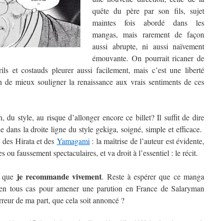
quête du père par son fils, sujet
maintes fois abordé dans les
mangas, mais rarement de façon
aussi abrupte, ni aussi naïvement
émouvante. On pourrait ricaner de
rils et costauds pleurer aussi facilement, mais c’est une liberté
fin de mieux souligner la renaissance aux vrais sentiments de ces
, du style, au risque d’allonger encore ce billet? Il suffit de dire
e dans la droite ligne du style gekiga, soigné, simple et efficace.
, des Hirata et des
Yamagami
: la maîtrise de l’auteur est évidente,
es ou faussement spectaculaires, et va droit à l’essentiel : le récit.
je recommande vivement
Et que
. Reste à espérer que ce manga
t en tous cas pour amener une parution en France de Salaryman
rreur de ma part, que cela soit annoncé ?