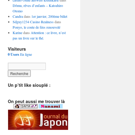
casino Ohne ausweis kreditkarte
dans
Dômu, rêves d’enfants – Katsuhiro
Otomo
Candra
dans
1er janvier, 200ème billet
Sdguy1234 Casino Realness
dans
Ponyo, le conte de fées renouvelé
Karine
dans
Attention : ce livre, n’est
pas un livre sur le thé.
Visiteurs
0 Users
En ligne
Un p’tit like siouplé :
On peut aussi me trouver là