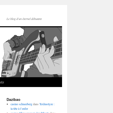
Le blog d'un éternel débutant
ibi
Dazibao
casino schneeberg
dans
Texhnolyze :
la tête à l’enfer