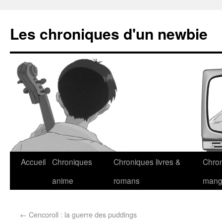
Les chroniques d'un newbie
Accueil
Chroniques
Chroniques livres &
Chro
anime
romans
man
←
Cencoroll : la guerre des puddings