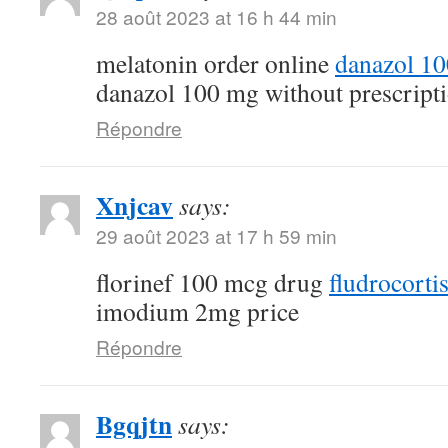
28 août 2023 at 16 h 44 min
melatonin order online
danazol 1
danazol 100 mg without prescript
Répondre
Xnjcav
says:
29 août 2023 at 17 h 59 min
florinef 100 mcg drug
fludrocorti
imodium 2mg price
Répondre
Bgqjtn
says: