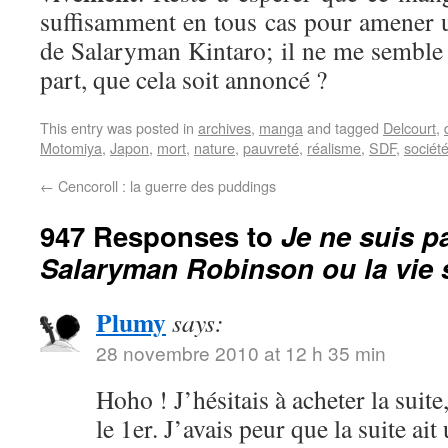
suffisamment en tous cas pour amener 
de Salaryman Kintaro; il ne me semble 
part, que cela soit annoncé ?
This entry was posted in
archives
,
manga
and tagged
Delcourt
,
Motomiya
,
Japon
,
mort
,
nature
,
pauvreté
,
réalisme
,
SDF
,
sociét
←
Cencoroll : la guerre des puddings
947 Responses to
Je ne suis p
Salaryman Robinson ou la vie
Plumy
says:
28 novembre 2010 at 12 h 35 min
Hoho ! J’hésitais à acheter la suit
le 1er. J’avais peur que la suite ait