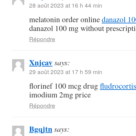
28 août 2023 at 16 h 44 min
melatonin order online
danazol 1
danazol 100 mg without prescript
Répondre
Xnjcav
says:
29 août 2023 at 17 h 59 min
florinef 100 mcg drug
fludrocorti
imodium 2mg price
Répondre
Bgqjtn
says: