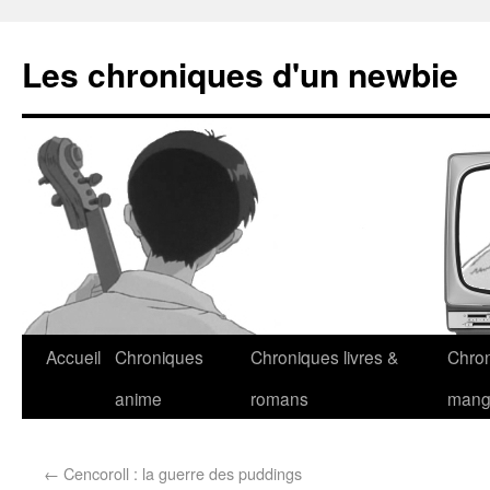
Les chroniques d'un newbie
Accueil
Chroniques
Chroniques livres &
Chro
anime
romans
man
←
Cencoroll : la guerre des puddings