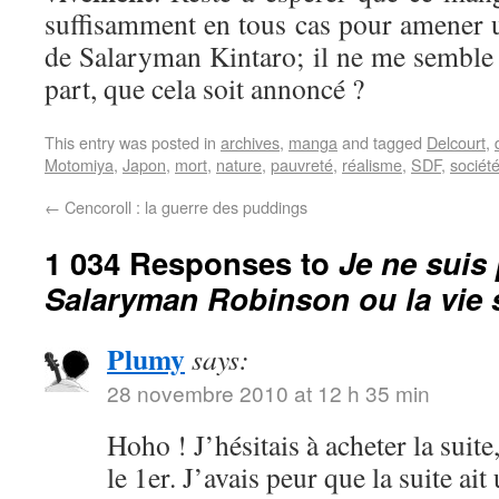
suffisamment en tous cas pour amener 
de Salaryman Kintaro; il ne me semble 
part, que cela soit annoncé ?
This entry was posted in
archives
,
manga
and tagged
Delcourt
,
Motomiya
,
Japon
,
mort
,
nature
,
pauvreté
,
réalisme
,
SDF
,
sociét
←
Cencoroll : la guerre des puddings
1 034 Responses to
Je ne suis 
Salaryman Robinson ou la vie
Plumy
says:
28 novembre 2010 at 12 h 35 min
Hoho ! J’hésitais à acheter la suit
le 1er. J’avais peur que la suite ait