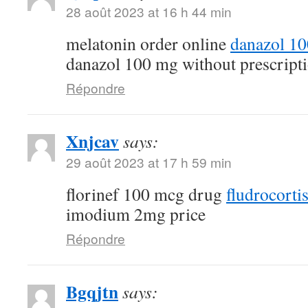
28 août 2023 at 16 h 44 min
melatonin order online
danazol 1
danazol 100 mg without prescript
Répondre
Xnjcav
says:
29 août 2023 at 17 h 59 min
florinef 100 mcg drug
fludrocorti
imodium 2mg price
Répondre
Bgqjtn
says: