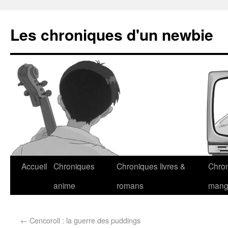
Les chroniques d'un newbie
Accueil
Chroniques
Chroniques livres &
Chro
anime
romans
man
←
Cencoroll : la guerre des puddings