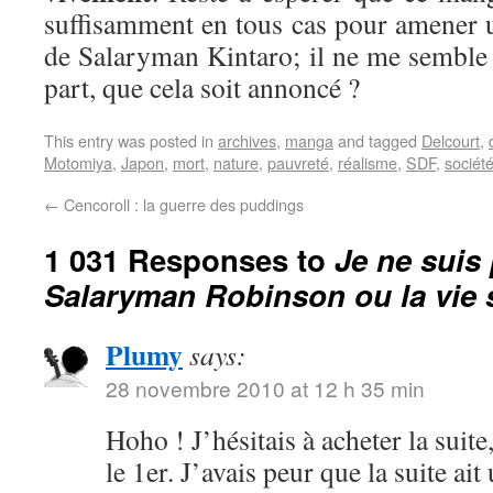
suffisamment en tous cas pour amener 
de Salaryman Kintaro; il ne me semble 
part, que cela soit annoncé ?
This entry was posted in
archives
,
manga
and tagged
Delcourt
,
Motomiya
,
Japon
,
mort
,
nature
,
pauvreté
,
réalisme
,
SDF
,
sociét
←
Cencoroll : la guerre des puddings
1 031 Responses to
Je ne suis 
Salaryman Robinson ou la vie
Plumy
says:
28 novembre 2010 at 12 h 35 min
Hoho ! J’hésitais à acheter la suit
le 1er. J’avais peur que la suite ait