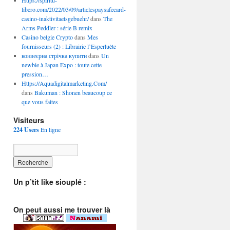
Https://spiritu-
libero.com/2022/03/09/articlespaysafecard-
casino-inaktivitaetsgebuehr/
dans
The
Arms Peddler : série B remix
Casino belgie Crypto
dans
Mes
fournisseurs (2) : Librairie l’Esperluète
конвеєрна стрічка купити
dans
Un
newbie à Japan Expo : toute cette
pression…
Https://Aquadigitalmarketing.Com/
dans
Bakuman : Shonen beaucoup ce
que vous faites
Visiteurs
224 Users
En ligne
Un p’tit like siouplé :
On peut aussi me trouver là