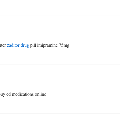
nter
zaditor drug
pill imipramine 75mg
uy ed medications online