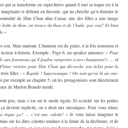
ier qui se transforme en super-héros quand il met sa toque est à la
maginaire et délirant en découle, qui ne cherche qu’à distraire le
rsonnalité de Shin Chan alias Caisar, une des filles a une image
oîte de thon, on trouve du thon et de l’huile, pas vrai? Et bien
le.
«
ès con. Mais marrant. L’humour est du genre, à la fois nonsense et
e lecteur à témoin. Exemple : Page 6, un speaker annonce: «
Pour
els aux fourneaux qu’il faudra remporter à nos champions!
« … et
45ème victoire pour Shin Chan qui décroche son ticket pour la
rois filles : «
Rapide ! Supersonique ! On sent qu’on lit un one-
i par exemple au chapitre 5, où les protagonistes sont directement
ceaux de Marlon Brando inside.
it peu, mais c’est sur le mode rigolo. Et scotché sur les petites
 ça devient explicite, on a droit aux mosaïques. Pour vous situer,
a toque ça? … c’est une culotte!
» Je vous laisse imaginer le
ans sur les dites culottes tendues à la limite de la déchirure, et de
e plus vulgaire, on s’en paie une bonne tranche. Au moins, il n’y a