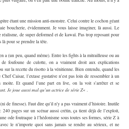
pitre étant une mission anti-monstre. Celui contre le cochon géant
aie boucherie, évidemment. Je vous laisse imaginer, là aussi. Le
 réalisme, de super deformed et de kawaï. Pas trop reposant pour
 là pour se prendre la tête.
 en a (un peu, quand même). Entre les fights à la mitrailleuse ou au
n de foufoune de culotte, on a vraiment droit aux explications
ou sur la recette du risotto à la vénitienne. Bien entendu, quand les
 Chef Caisar, l’extase gustative n’est pas loin de ressembler à un
 moite. Et quand l’une part en live, on la voit s’arrêter et se
nt. Je joue aussi mal qu’un actrice de série Z
« .
ni de finesse). Faut dire qu’il n’y a pas vraiment d’histoire. Inutile
 240 pages sur un scénar aussi crétin, ça tient déjà de l’exploit,
une ode foutraque à l’hédonisme sous toutes ses formes, série Z à
e avec le n’importe quoi sans jamais se rendre au sérieux, et ne