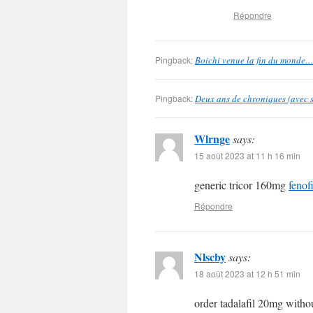
Répondre
Pingback:
Boichi venue la fin du monde…
Pingback:
Deux ans de chroniques (avec s
Wlrnge
says:
15 août 2023 at 11 h 16 min
generic tricor 160mg
fenof
Répondre
Nlscby
says:
18 août 2023 at 12 h 51 min
order tadalafil 20mg witho