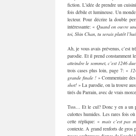
fiction. L’idée de prendre un cuisin
fois débile et lumineuse. Un monde i
lecteur. Pour décrire la double pe
intéressante: «
Quand on ouvre une b
toi, Shin Chan, tu serais plutôt l’hui
Ah, je vous avais prévenus, c’est tr
parodie. Et il prend constamment l
atteindre le sommet, c’est 1246 du
trois cases plus loin, page 7: «
12
grande finale !
» Commentaire des t
shot!
» La parodie, on la trouve auss
tirés du Parrain, avec de vrais mor
Tsss… Et le cul? Donc y en a un pet
culottes humides. Les rares fois où
cette réplique: «
mais c’est pas m
contexte. A grand renforts de gros pl
poses scabreuses dignes de l’ecchi l