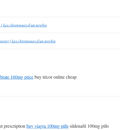
 | Les chroniques d'un newbie
ursis) | Les chroniques d'un newbie
ibrate 160mg price
buy tricor online cheap
ut prescription
buy viagra 100mg pills
sildenafil 100mg pills