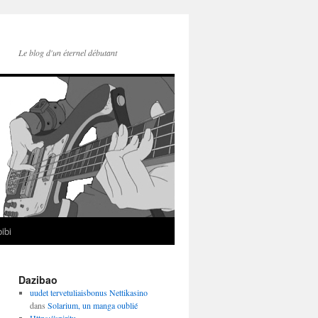
Le blog d'un éternel débutant
ibi
Dazibao
uudet tervetuliaisbonus Nettikasino
dans
Solarium, un manga oublié