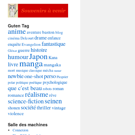
Guten Tag
anime
baston
aventure
blog
drame
enfance
cinéma
Delcourt
fantastique
enquête
Evangelion
histoire
guerre
Glénat
Japon
humour
Kana
manga
livre
mangaka
mécha
mort
musique classique
nanar
newbie
perso
one-shot
Picquier
psychologique
poétique
polar
politique
que c'est beau
roman
robots
réalisme
romance
rêve
seinen
science-fiction
société
thriller
vintage
shonen
violence
Salle des machines
Connexion