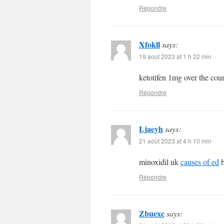
Répondre
Xfokll
says:
19 août 2023 at 1 h 22 min
ketotifen 1mg over the cou
Répondre
Ljaeyh
says:
21 août 2023 at 4 h 10 min
minoxidil uk
causes of ed
b
Répondre
Zbuexc
says: