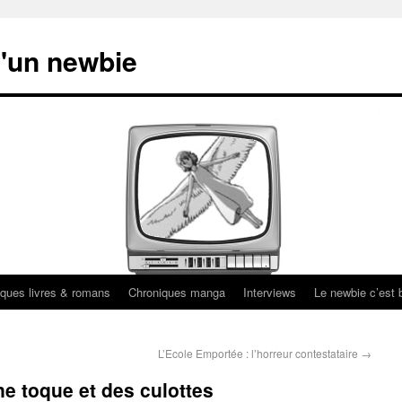
'un newbie
ques livres & romans
Chroniques manga
Interviews
Le newbie c’est b
L’Ecole Emportée : l’horreur contestataire
→
ne toque et des culottes