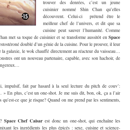
trouver des denrées, c’est un jeune
cuisinier nommé Shin Chan qu’elles
découvrent. Celui-ci prétend être le
meilleur chef de l’univers, et dit que sa
cuisine peut sauver l’humanité.
Comme
Space
 Chan met sa toque de cuisinier et se transforme aussitôt en
stostéroné doublé d’un génie de la cuisine. Pour le prouver, il leur
de la galaxie, le wok chauffé directement au réacteur du vaisseau…
monstres ont un nouveau partenaire, capable, avec son hachoir, de
 dangereux…
i, impulsif, fait par hasard à la seul lecture du pitch de couv’:
…
» En plus, c’est un one-shot. Je me suis dit, bon, ok, ça a l’air
is qu’est-ce que je risque? Quand on me prend par les sentiments,
Space Chef Caisar
il?
est donc un one-shot, qui enchaîne les
mixant les ingrédients les plus épicés : sexe, cuisine et science-