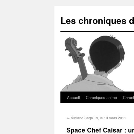
Les chroniques d
Accueil
Chroniques anime
Chroni
←
Vinland Saga T9, le 10 mars 2011
Space Chef Caisar : u