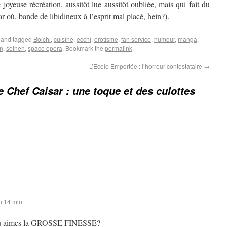
 joyeuse récréation, aussitôt lue aussitôt oubliée, mais qui fait du
ar où, bande de libidineux à l’esprit mal placé, hein?).
and tagged
Boichi
,
cuisine
,
ecchi
,
érotisme
,
fan service
,
humour
,
manga
,
on
,
seinen
,
space opera
. Bookmark the
permalink
.
L’Ecole Emportée : l’horreur contestataire
→
 Chef Caisar : une toque et des culottes
 h 14 min
 tu aimes la GROSSE FINESSE?