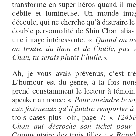
transforme en super-héros quand il met
débile et lumineuse. Un monde imagi
découle, qui ne cherche qu’à distraire le 
double personnalité de Shin Chan alias C
une image intéressante: «
Quand on ouv
on trouve du thon et de l’huile, pas v
Chan, tu serais plutôt l’huile.
«
Ah, je vous avais prévenus, c’est tr
L’humour est du genre, à la fois nons
prend constamment le lecteur à témoin
speaker annonce: «
Pour atteindre le s
aux fourneaux qu’il faudra remporter à
trois cases plus loin, page 7: «
1245è
Chan qui décroche son ticket pour 
Commentaire des trois filles : «
Rapid