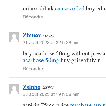
minoxidil uk
causes of ed
buy ed m
Répondre
Zbuexc
says:
21 août 2023 at 22 h 38 min
buy acarbose 50mg without presc
acarbose 50mg
buy griseofulvin
Répondre
Zslnho
says:
23 août 2023 at 19 h 38 min
aspirin 75mg price
purchase aspiri