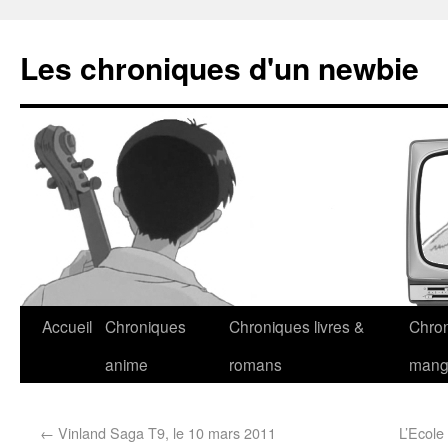
Les chroniques d'un newbie
Accueil
Chroniques
Chroniques livres &
Chro
anime
romans
man
←
Vinland Saga T9, le 10 mars 2011
L’Ecole