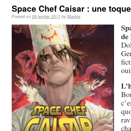
Space Chef Caisar : une toque
Posted on
29 janvier 2011
by
Mackie
Sp
de 
Do
Gen
fic
oui
L’h
Bo
c’
quo
rav
ch