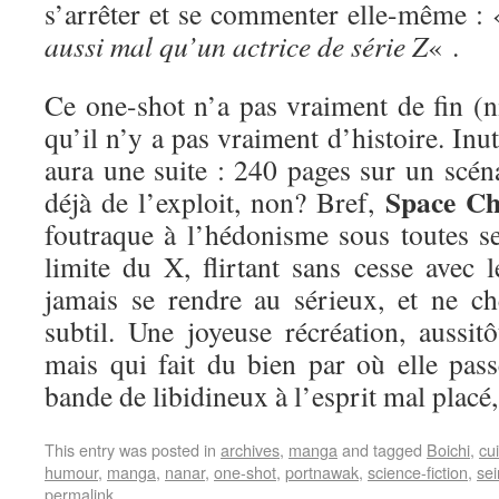
s’arrêter et se commenter elle-même :
aussi mal qu’un actrice de série Z
« .
Ce one-shot n’a pas vraiment de fin (ni
qu’il n’y a pas vraiment d’histoire. Inu
aura une suite : 240 pages sur un scénar
Space Ch
déjà de l’exploit, non? Bref,
foutraque à l’hédonisme sous toutes se
limite du X, flirtant sans cesse avec 
jamais se rendre au sérieux, et ne ch
subtil. Une joyeuse récréation, aussitô
mais qui fait du bien par où elle pass
bande de libidineux à l’esprit mal placé,
This entry was posted in
archives
,
manga
and tagged
Boichi
,
cu
humour
,
manga
,
nanar
,
one-shot
,
portnawak
,
science-fiction
,
se
permalink
.