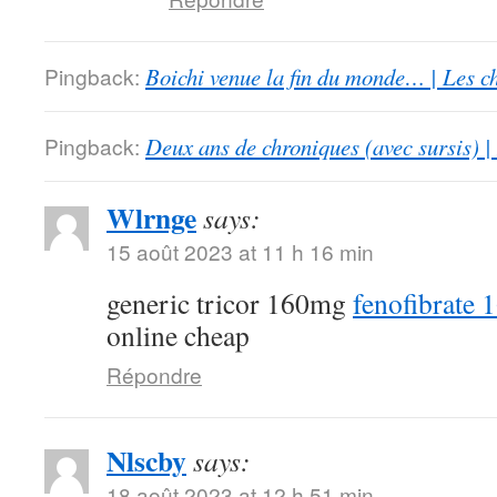
Pingback:
Boichi venue la fin du monde… | Les c
Pingback:
Deux ans de chroniques (avec sursis) |
Wlrnge
says:
15 août 2023 at 11 h 16 min
generic tricor 160mg
fenofibrate 
online cheap
Répondre
Nlscby
says:
18 août 2023 at 12 h 51 min