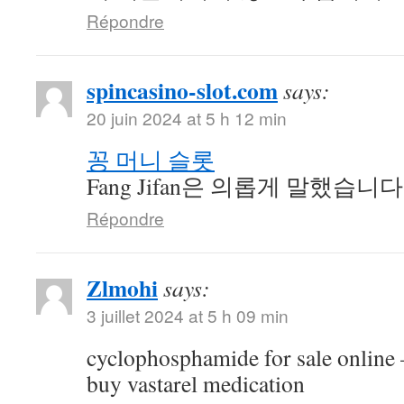
Répondre
spincasino-slot.com
says:
20 juin 2024 at 5 h 12 min
꽁 머니 슬롯
Fang Jifan은 의롭게 말했습니다
Répondre
Zlmohi
says:
3 juillet 2024 at 5 h 09 min
cyclophosphamide for sale online
buy vastarel medication