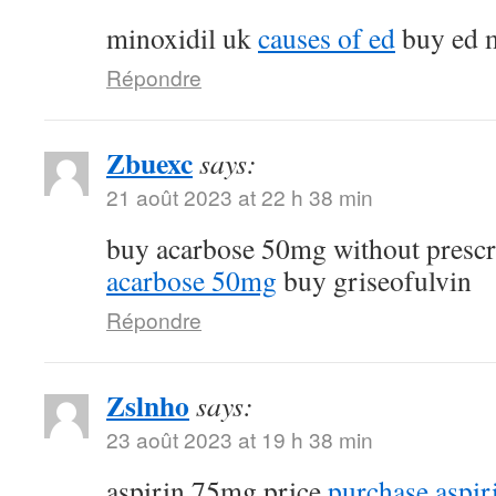
minoxidil uk
causes of ed
buy ed m
Répondre
Zbuexc
says:
21 août 2023 at 22 h 38 min
buy acarbose 50mg without presc
acarbose 50mg
buy griseofulvin
Répondre
Zslnho
says:
23 août 2023 at 19 h 38 min
aspirin 75mg price
purchase aspiri