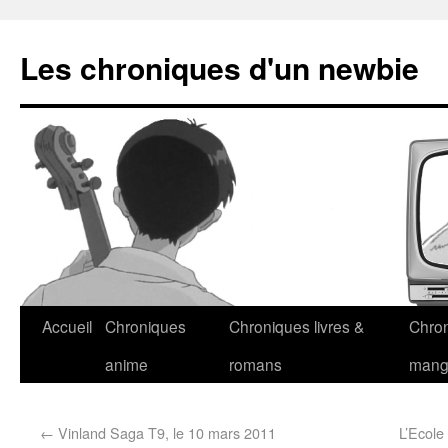
Les chroniques d'un newbie
Accueil
Chroniques
Chroniques livres &
Chro
anime
romans
man
←
Vinland Saga T9, le 10 mars 2011
L’Ecole