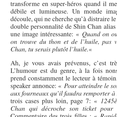
transforme en super-héros quand il met
débile et lumineuse. Un monde imagi
découle, qui ne cherche qu’à distraire le 
double personnalité de Shin Chan alias C
une image intéressante: «
Quand on ouv
on trouve du thon et de l’huile, pas v
Chan, tu serais plutôt l’huile.
«
Ah, je vous avais prévenus, c’est tr
L’humour est du genre, à la fois nons
prend constamment le lecteur à témoin
speaker annonce: «
Pour atteindre le s
aux fourneaux qu’il faudra remporter à
trois cases plus loin, page 7: «
1245è
Chan qui décroche son ticket pour 
Commentaire des trois filles : «
Rapid