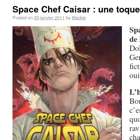
Space Chef Caisar : une toque
Posted on
29 janvier 2011
by
Mackie
Sp
de 
Do
Gen
fic
oui
L’h
Bo
c’
quo
rav
ch