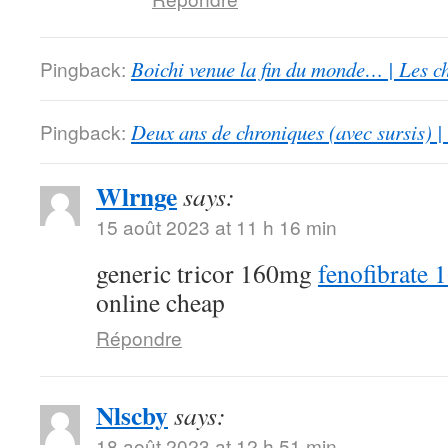
Pingback:
Boichi venue la fin du monde… | Les c
Pingback:
Deux ans de chroniques (avec sursis) |
Wlrnge
says:
15 août 2023 at 11 h 16 min
generic tricor 160mg
fenofibrate 
online cheap
Répondre
Nlscby
says:
18 août 2023 at 12 h 51 min