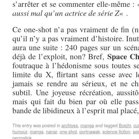
s’arrêter et se commenter elle-même :
aussi mal qu’un actrice de série Z
« .
Ce one-shot n’a pas vraiment de fin (ni
qu’il n’y a pas vraiment d’histoire. Inu
aura une suite : 240 pages sur un scénar
Space Ch
déjà de l’exploit, non? Bref,
foutraque à l’hédonisme sous toutes se
limite du X, flirtant sans cesse avec 
jamais se rendre au sérieux, et ne ch
subtil. Une joyeuse récréation, aussitô
mais qui fait du bien par où elle pass
bande de libidineux à l’esprit mal placé,
This entry was posted in
archives
,
manga
and tagged
Boichi
,
cu
humour
,
manga
,
nanar
,
one-shot
,
portnawak
,
science-fiction
,
se
permalink
.