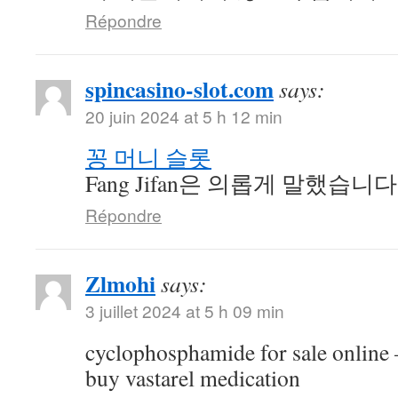
Répondre
spincasino-slot.com
says:
20 juin 2024 at 5 h 12 min
꽁 머니 슬롯
Fang Jifan은 의롭게 말했습니다
Répondre
Zlmohi
says:
3 juillet 2024 at 5 h 09 min
cyclophosphamide for sale online
buy vastarel medication