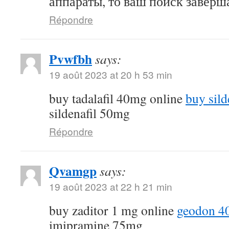
аппараты, то ваш поиск заверша
Répondre
Pvwfbh
says:
19 août 2023 at 20 h 53 min
buy tadalafil 40mg online
buy sild
sildenafil 50mg
Répondre
Qvamgp
says:
19 août 2023 at 22 h 21 min
buy zaditor 1 mg online
geodon 4
imipramine 75mg