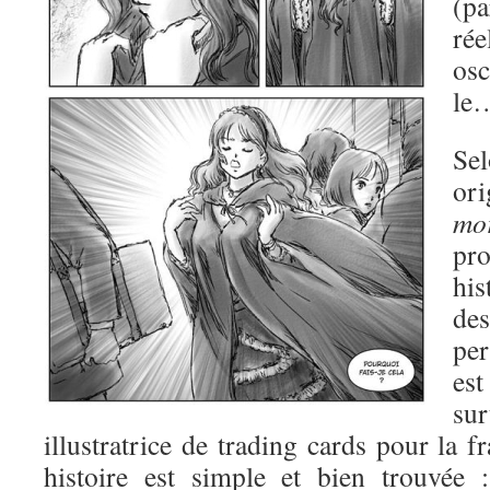
(p
rée
osc
le…
Se
ori
mo
pr
his
de
pe
es
su
illustratrice de trading cards pour la
histoire est simple et bien trouvée 