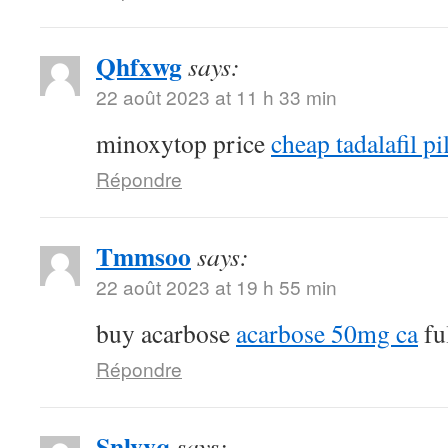
Qhfxwg
says:
22 août 2023 at 11 h 33 min
minoxytop price
cheap tadalafil pi
Répondre
Tmmsoo
says:
22 août 2023 at 19 h 55 min
buy acarbose
acarbose 50mg ca
fu
Répondre
Snlvvq
says: