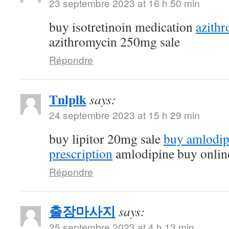
23 septembre 2023 at 16 h 50 min
buy isotretinoin medication
azithr
azithromycin 250mg sale
Répondre
Tnlplk
says:
24 septembre 2023 at 15 h 29 min
buy lipitor 20mg sale
buy amlodip
prescription
amlodipine buy onlin
Répondre
출장마사지
says:
25 septembre 2023 at 4 h 13 min