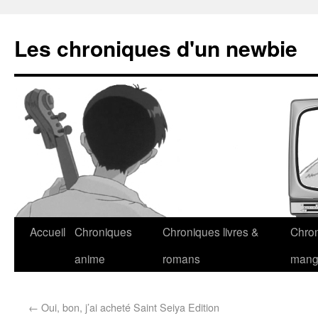
Les chroniques d'un newbie
Accueil
Chroniques
Chroniques livres &
Chro
anime
romans
man
←
Oui, bon, j’ai acheté Saint Seiya Edition