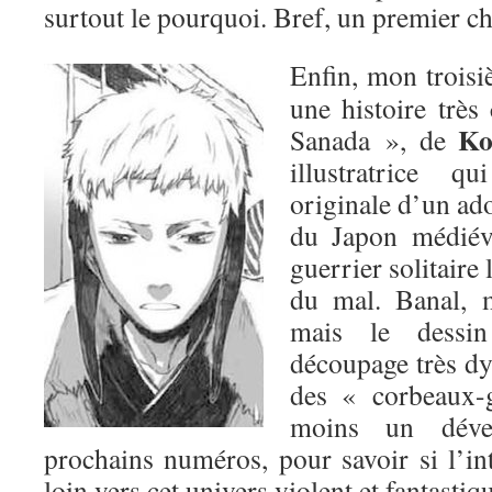
surtout le pourquoi. Bref, un premier ch
Enfin, mon troisi
une histoire très
Ko
Sanada », de
illustratrice q
originale d’un ado
du Japon médiéva
guerrier solitaire 
du mal. Banal, m
mais le dessin
découpage très dy
des « corbeaux-
moins un déve
prochains numéros, pour savoir si l’i
loin vers cet univers violent et fantastiq