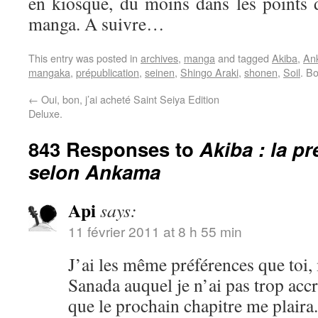
en kiosque, du moins dans les points d
manga. A suivre…
This entry was posted in
archives
,
manga
and tagged
Akiba
,
An
mangaka
,
prépublication
,
seinen
,
Shingo Araki
,
shonen
,
Soil
. B
←
Oui, bon, j’ai acheté Saint Seiya Edition
Deluxe.
843 Responses to
Akiba : la p
selon Ankama
Api
says:
11 février 2011 at 8 h 55 min
J’ai les même préférences que toi,
Sanada auquel je n’ai pas trop acc
que le prochain chapitre me plaira.