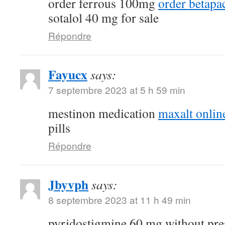
order ferrous 100mg
order betapa
sotalol 40 mg for sale
Répondre
Fayucx
says:
7 septembre 2023 at 5 h 59 min
mestinon medication
maxalt onlin
pills
Répondre
Jbyvph
says:
8 septembre 2023 at 11 h 49 min
pyridostigmine 60 mg without pre