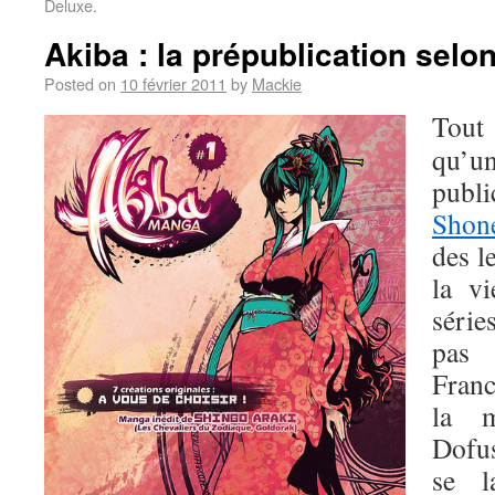
Deluxe.
Akiba : la prépublication sel
Posted on
10 février 2011
by
Mackie
Tout
qu’u
publi
Shon
des l
la v
série
pas 
Fran
la m
Dofus
se l