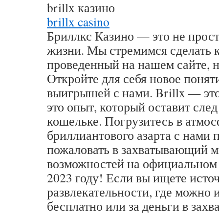
brillx казино
brillx casino
Бриллкс Казино — это не просто
жизни. Мы стремимся сделать 
проведенный на нашем сайте, 
Откройте для себя новое понят
выигрышей с нами. Brillx — это
это опыт, который оставит след
кошельке. Погрузитесь в атмо
бриллиантового азарта с нами 
пожаловать в захватывающий м
возможностей на официальном с
2023 году! Если вы ищете исто
развлекательности, где можно 
бесплатно или за деньги в зах