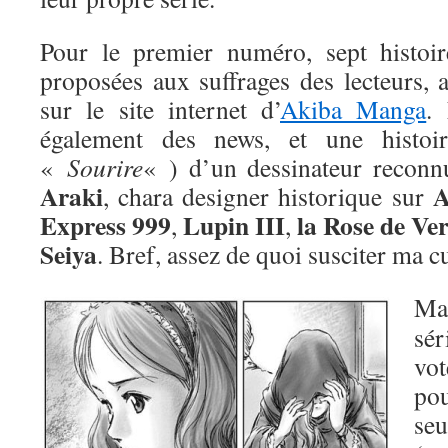
Pour le premier numéro, sept histoir
proposées aux suffrages des lecteurs, 
sur le site internet d’
Akiba Manga
.
également des news, et une histoire
«
Sourire
« ) d’un dessinateur reconnu
Araki
A
, chara designer historique sur
Express 999
Lupin III
la Rose de Ver
,
,
Seiya
. Bref, assez de quoi susciter ma cu
Mai
sé
vo
p
se