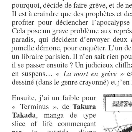
pourquoi, décide de faire grève, et de n
Il est à craindre que des prophètes et d
profiter pour déclencher l’apocalypse
Cela pose un grave problème aux représe
paradis, qui décident d’envoyer deux 
jumelle démone, pour enquêter. L’un des
un libraire parisien. Il n’en sait rien p
il se passer ensuite ? Un judicieux cliffh
en suspens… «
La mort en grève
» es
dessiné (dans le genre crayonné) et j’e
Ensuite, j’ai un faible pour
Takura
« Terminus », de
Takada
, manga de type
slice of life commençant
par le suicide d’une