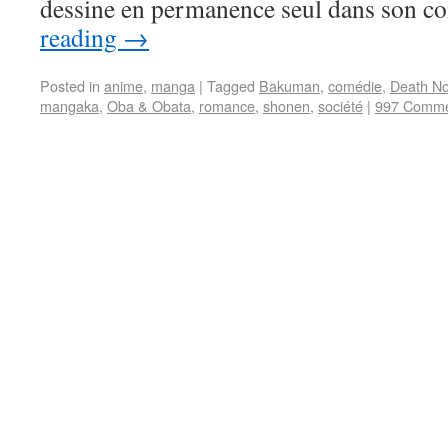
dessine en permanence seul dans son c
reading
→
Posted in
anime
,
manga
|
Tagged
Bakuman
,
comédie
,
Death No
mangaka
,
Oba & Obata
,
romance
,
shonen
,
société
|
997 Comme