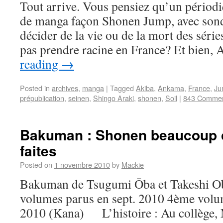
Tout arrive. Vous pensiez qu’un périodi
de manga façon Shonen Jump, avec sond
décider de la vie ou de la mort des séri
pas prendre racine en France? Et bien
reading
→
Posted in
archives
,
manga
|
Tagged
Akiba
,
Ankama
,
France
,
Ju
prépublication
,
seinen
,
Shingo Araki
,
shonen
,
Soil
|
843 Comme
Bakuman : Shonen beaucoup 
faites
Posted on
1 novembre 2010
by
Mackie
Bakuman de Tsugumi Ōba et Takeshi Ob
volumes parus en sept. 2010 4ème volum
2010 (Kana) L’histoire : Au collège,