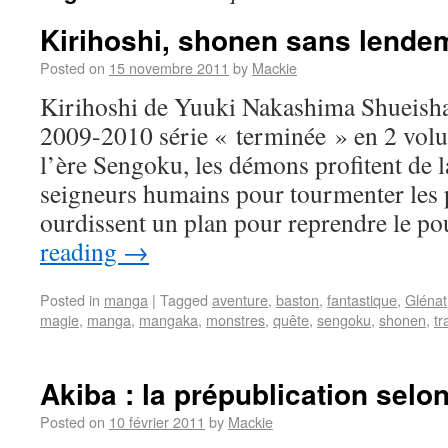
Kirihoshi, shonen sans lende
Posted on
15 novembre 2011
by
Mackie
Kirihoshi de Yuuki Nakashima Shueish
2009-2010 série « terminée » en 2 volu
l’ère Sengoku, les démons profitent de l
seigneurs humains pour tourmenter les 
ourdissent un plan pour reprendre le p
reading
→
Posted in
manga
|
Tagged
aventure
,
baston
,
fantastique
,
Glénat
magie
,
manga
,
mangaka
,
monstres
,
quête
,
sengoku
,
shonen
,
tr
Akiba : la prépublication sel
Posted on
10 février 2011
by
Mackie