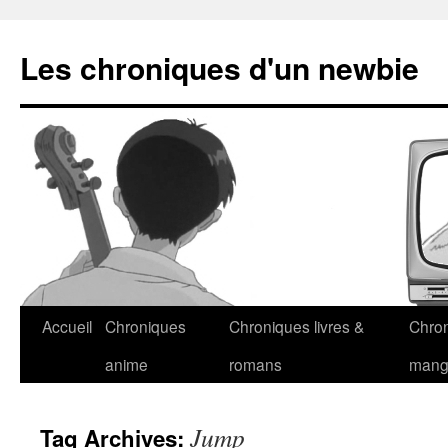
Les chroniques d'un newbie
Accueil
Chroniques
Chroniques livres &
Chro
anime
romans
man
Jump
Tag Archives: