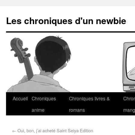
Les chroniques d'un newbie
Accueil
Chroniques
Chroniques livres &
Chro
anime
romans
man
←
Oui, bon, j’ai acheté Saint Seiya Edition