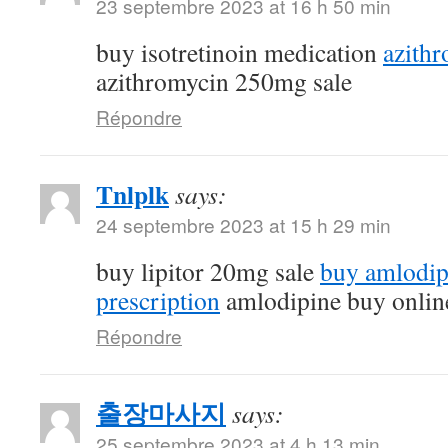
23 septembre 2023 at 16 h 50 min
buy isotretinoin medication
azithr
azithromycin 250mg sale
Répondre
Tnlplk
says:
24 septembre 2023 at 15 h 29 min
buy lipitor 20mg sale
buy amlodip
prescription
amlodipine buy onlin
Répondre
출장마사지
says:
25 septembre 2023 at 4 h 13 min