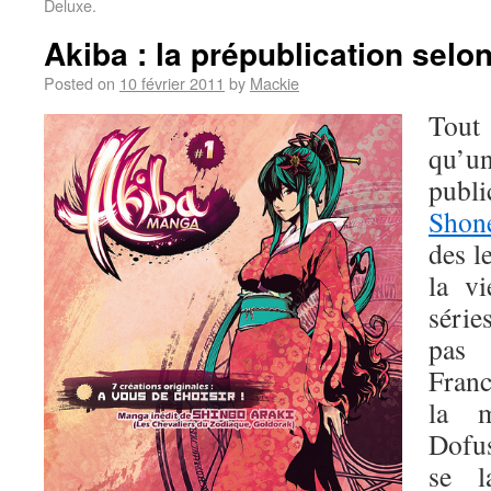
Deluxe.
Akiba : la prépublication sel
Posted on
10 février 2011
by
Mackie
Tout
qu’u
publi
Shon
des l
la v
série
pas 
Fran
la m
Dofus
se l