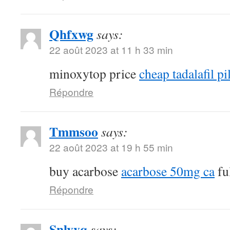
Qhfxwg
says:
22 août 2023 at 11 h 33 min
minoxytop price
cheap tadalafil pi
Répondre
Tmmsoo
says:
22 août 2023 at 19 h 55 min
buy acarbose
acarbose 50mg ca
fu
Répondre
Snlvvq
says: