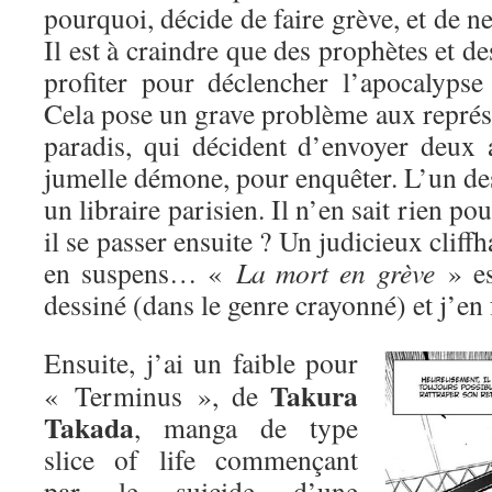
pourquoi, décide de faire grève, et de n
Il est à craindre que des prophètes et d
profiter pour déclencher l’apocalypse
Cela pose un grave problème aux représe
paradis, qui décident d’envoyer deux 
jumelle démone, pour enquêter. L’un des
un libraire parisien. Il n’en sait rien p
il se passer ensuite ? Un judicieux cliffh
en suspens… «
La mort en grève
» es
dessiné (dans le genre crayonné) et j’e
Ensuite, j’ai un faible pour
Takura
« Terminus », de
Takada
, manga de type
slice of life commençant
par le suicide d’une