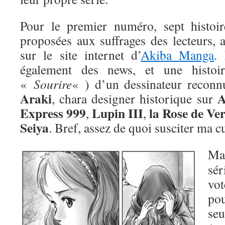
Pour le premier numéro, sept histoir
proposées aux suffrages des lecteurs, 
sur le site internet d’
Akiba Manga
.
également des news, et une histoire
«
Sourire
« ) d’un dessinateur reconnu
Araki
A
, chara designer historique sur
Express 999
Lupin III
la Rose de Ver
,
,
Seiya
. Bref, assez de quoi susciter ma cu
Mai
sé
vo
p
se