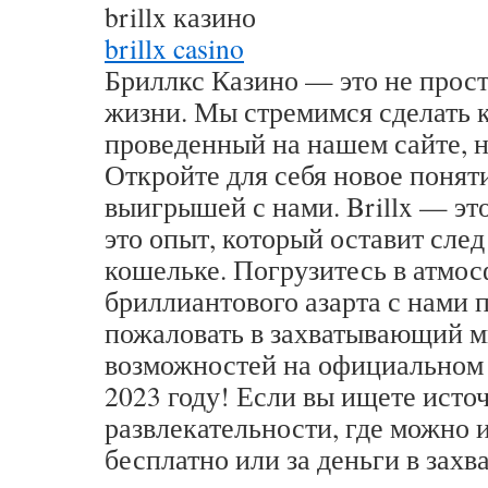
brillx казино
brillx casino
Бриллкс Казино — это не просто
жизни. Мы стремимся сделать 
проведенный на нашем сайте, 
Откройте для себя новое понят
выигрышей с нами. Brillx — это
это опыт, который оставит след
кошельке. Погрузитесь в атмо
бриллиантового азарта с нами 
пожаловать в захватывающий м
возможностей на официальном с
2023 году! Если вы ищете исто
развлекательности, где можно 
бесплатно или за деньги в зах