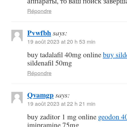
аппараты, то ваш поиск заверша
Répondre
Pvwfbh
says:
19 août 2023 at 20 h 53 min
buy tadalafil 40mg online
buy sild
sildenafil 50mg
Répondre
Qvamgp
says:
19 août 2023 at 22 h 21 min
buy zaditor 1 mg online
geodon 4
imipramine 75mg