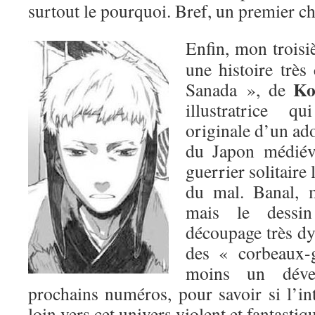
surtout le pourquoi. Bref, un premier ch
Enfin, mon troisi
une histoire très
Ko
Sanada », de
illustratrice q
originale d’un ado
du Japon médiéva
guerrier solitaire 
du mal. Banal, m
mais le dessin
découpage très dy
des « corbeaux-
moins un déve
prochains numéros, pour savoir si l’i
loin vers cet univers violent et fantastiq