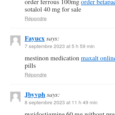
order ferrous 100mg
order betapa
sotalol 40 mg for sale
Répondre
Fayucx
says:
7 septembre 2023 at 5 h 59 min
mestinon medication
maxalt onlin
pills
Répondre
Jbyvph
says:
8 septembre 2023 at 11 h 49 min
pyridostigmine 60 mg without pre