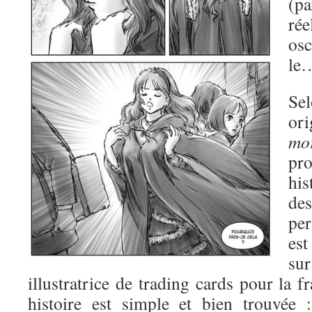
(p
rée
osc
le…
Se
ori
mo
pr
his
de
pe
es
su
illustratrice de trading cards pour la
histoire est simple et bien trouvée 