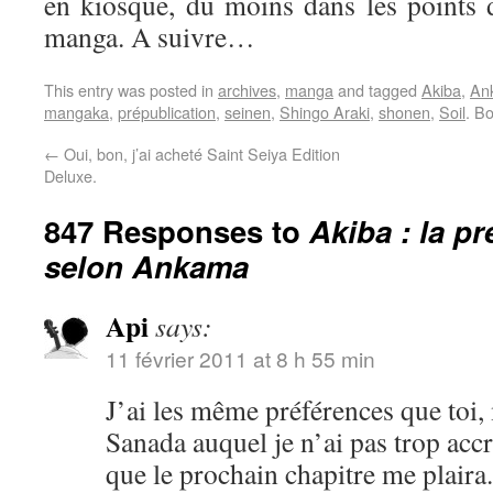
en kiosque, du moins dans les points d
manga. A suivre…
This entry was posted in
archives
,
manga
and tagged
Akiba
,
An
mangaka
,
prépublication
,
seinen
,
Shingo Araki
,
shonen
,
Soil
. B
←
Oui, bon, j’ai acheté Saint Seiya Edition
Deluxe.
847 Responses to
Akiba : la p
selon Ankama
Api
says:
11 février 2011 at 8 h 55 min
J’ai les même préférences que toi,
Sanada auquel je n’ai pas trop acc
que le prochain chapitre me plaira.