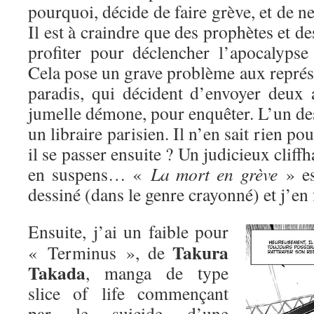
pourquoi, décide de faire grève, et de n
Il est à craindre que des prophètes et d
profiter pour déclencher l’apocalypse
Cela pose un grave problème aux représe
paradis, qui décident d’envoyer deux 
jumelle démone, pour enquêter. L’un des
un libraire parisien. Il n’en sait rien p
il se passer ensuite ? Un judicieux cliffh
en suspens… «
La mort en grève
» es
dessiné (dans le genre crayonné) et j’e
Ensuite, j’ai un faible pour
Takura
« Terminus », de
Takada
, manga de type
slice of life commençant
par le suicide d’une