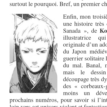
surtout le pourquoi. Bref, un premier ch
Enfin, mon troisi
une histoire très
Ko
Sanada », de
illustratrice q
originale d’un ado
du Japon médiéva
guerrier solitaire 
du mal. Banal, m
mais le dessin
découpage très dy
des « corbeaux-
moins un déve
prochains numéros, pour savoir si l’i
loin vers cet univers violent et fantastiq