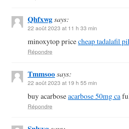
Qhfxwg
says:
22 août 2023 at 11 h 33 min
minoxytop price
cheap tadalafil pi
Répondre
Tmmsoo
says:
22 août 2023 at 19 h 55 min
buy acarbose
acarbose 50mg ca
fu
Répondre
Snlvvq
says: