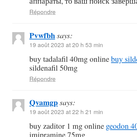
аппараты, то ваш поиск заверша
Répondre
Pvwfbh
says:
19 août 2023 at 20 h 53 min
buy tadalafil 40mg online
buy sild
sildenafil 50mg
Répondre
Qvamgp
says:
19 août 2023 at 22 h 21 min
buy zaditor 1 mg online
geodon 4
imipramine 75mg