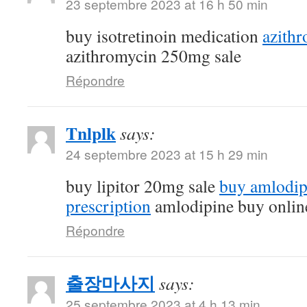
23 septembre 2023 at 16 h 50 min
buy isotretinoin medication
azithr
azithromycin 250mg sale
Répondre
Tnlplk
says:
24 septembre 2023 at 15 h 29 min
buy lipitor 20mg sale
buy amlodip
prescription
amlodipine buy onlin
Répondre
출장마사지
says:
25 septembre 2023 at 4 h 13 min