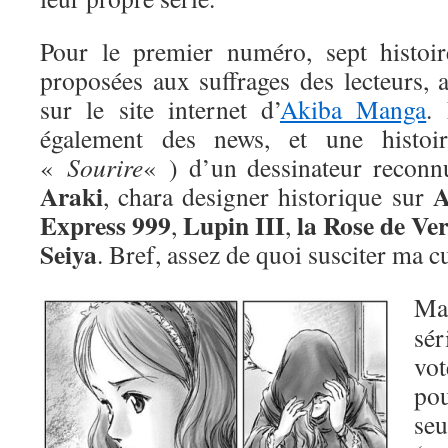
Pour le premier numéro, sept histoir
proposées aux suffrages des lecteurs, 
sur le site internet d’
Akiba Manga
.
également des news, et une histoire
«
Sourire
« ) d’un dessinateur reconnu
Araki
A
, chara designer historique sur
Express 999
Lupin III
la Rose de Ver
,
,
Seiya
. Bref, assez de quoi susciter ma cu
Mai
sé
vo
p
se