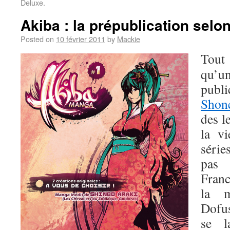
Deluxe.
Akiba : la prépublication sel
Posted on
10 février 2011
by
Mackie
Tout
qu’u
publi
Shon
des l
la v
série
pas 
Fran
la m
Dofus
se l