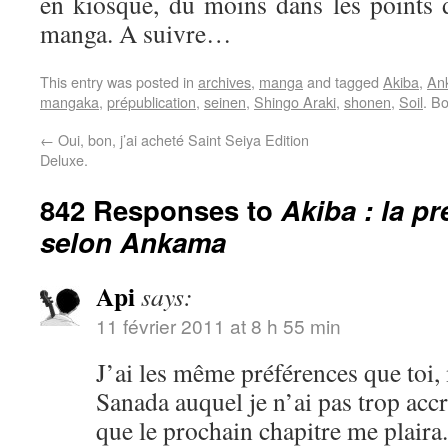
en kiosque, du moins dans les points d
manga. A suivre…
This entry was posted in
archives
,
manga
and tagged
Akiba
,
An
mangaka
,
prépublication
,
seinen
,
Shingo Araki
,
shonen
,
Soil
. B
←
Oui, bon, j’ai acheté Saint Seiya Edition
Deluxe.
842 Responses to
Akiba : la p
selon Ankama
Api
says:
11 février 2011 at 8 h 55 min
J’ai les même préférences que toi,
Sanada auquel je n’ai pas trop acc
que le prochain chapitre me plaira.