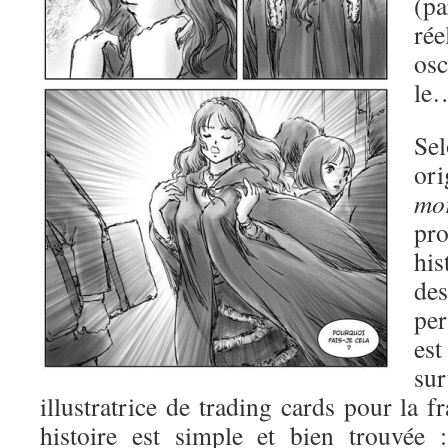
(p
rée
osc
le…
Se
ori
mo
pr
his
de
pe
es
su
illustratrice de trading cards pour la
histoire est simple et bien trouvée 