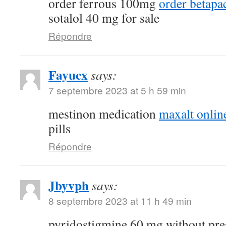
order ferrous 100mg
order betapa
sotalol 40 mg for sale
Répondre
Fayucx
says:
7 septembre 2023 at 5 h 59 min
mestinon medication
maxalt onlin
pills
Répondre
Jbyvph
says:
8 septembre 2023 at 11 h 49 min
pyridostigmine 60 mg without pre