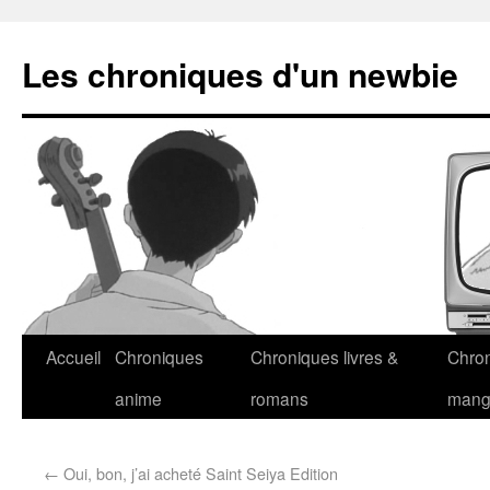
Les chroniques d'un newbie
Accueil
Chroniques
Chroniques livres &
Chro
anime
romans
man
←
Oui, bon, j’ai acheté Saint Seiya Edition