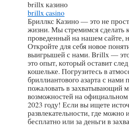
brillx казино
brillx casino
Бриллкс Казино — это не просто
жизни. Мы стремимся сделать 
проведенный на нашем сайте, 
Откройте для себя новое понят
выигрышей с нами. Brillx — это
это опыт, который оставит след
кошельке. Погрузитесь в атмо
бриллиантового азарта с нами 
пожаловать в захватывающий м
возможностей на официальном с
2023 году! Если вы ищете исто
развлекательности, где можно 
бесплатно или за деньги в зах