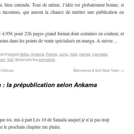
i, bien entendu. Tout de même, l’idée est globalement bonne, si
rs inconnus, qui auront la chance de mériter une publication en
e 4,95€ pour 226 pages grand format dont certaines en couleur, et
moins dans les points de vente spécialisés en manga. A suivre…
and tagged
Akiba
,
Ankama
,
France
,
Jump
,
mag
,
manga
,
mangaka
,
nen
,
Soil
. Bookmark the
permalink
.
n Deluxe.
Bienvenue à Soil New Town
→
 : la prépublication selon Ankama
ue toi, mis à part Les 10 de Sanada auquel je n’ai pas trop
e le prochain chapitre me plaira.