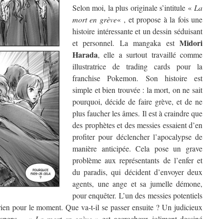
Selon moi, la plus originale s’intitule «
La
mort en grève
« , et propose à la fois une
histoire intéressante et un dessin séduisant
Midori
et personnel. La mangaka est
Harada
, elle a surtout travaillé comme
illustratrice de trading cards pour la
franchise Pokemon. Son histoire est
simple et bien trouvée : la mort, on ne sait
pourquoi, décide de faire grève, et de ne
plus faucher les âmes. Il est à craindre que
des prophètes et des messies essaient d’en
profiter pour déclencher l’apocalypse de
manière anticipée. Cela pose un grave
problème aux représentants de l’enfer et
du paradis, qui décident d’envoyer deux
agents, une ange et sa jumelle démone,
pour enquêter. L’un des messies potentiels
it rien pour le moment. Que va-t-il se passer ensuite ? Un judicieux
 suspens… «
La mort en grève
» est accrocheur, joliment dessiné