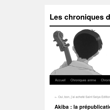
Les chroniques d
Accueil
Chroniques anime
Chroni
←
Oui, bon, j’ai acheté Saint Seiya Editio
Akiba : la prépublica