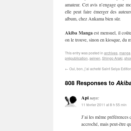
amateur. Cet avis n’engage que mo
elle peut faire émerger des auteu
album, chez Ankama bien sûr.
Akiba Manga
est mensuel, il coût
on le trouve, sinon en kiosque, du 
This entry was posted in
archives
,
manga
prépublication
,
seinen
,
Shingo Araki
,
sho
←
Oui, bon, j’ai acheté Saint Seiya Editio
808 Responses to
Akiba
Api
says:
11 février 2011 at 8 h 55 min
J’ai les même préférences q
accroché, mais peut-être qu