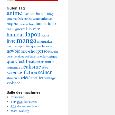
Guten Tag
anime
baston
aventure
blog
drame
enfance
cinéma
Delcourt
fantastique
enquête
Evangelion
histoire
guerre
Glénat
Japon
humour
Kana
manga
livre
mangaka
mécha
mort
musique classique
nanar
newbie
perso
one-shot
Picquier
psychologique
poétique
polar
politique
que c'est beau
roman
robots
réalisme
romance
rêve
seinen
science-fiction
société
thriller
vintage
shonen
violence
Salle des machines
Connexion
Flux
RSS
des articles
RSS
des commentaires
WordPress.org