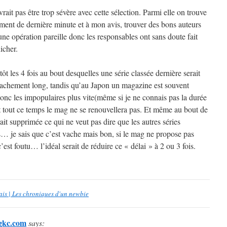
rait pas être trop sévère avec cette sélection. Parmi elle on trouve
ment de dernière minute et à mon avis, trouver des bons auteurs
une opération pareille donc les responsables ont sans doute fait
icher.
tôt les 4 fois au bout desquelles une série classée dernière serait
achement long, tandis qu’au Japon un magazine est souvent
onc les impopulaires plus vite(même si je ne connais pas la durée
nt tout ce temps le mag ne se renouvellera pas. Et même au bout de
rait supprimée ce qui ne veut pas dire que les autres séries
s… je sais que c’est vache mais bon, si le mag ne propose pas
c’est foutu… l’idéal serait de réduire ce « délai » à 2 ou 3 fois.
ais | Les chroniques d'un newbie
ngkc.com
says: