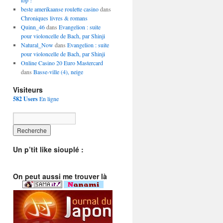
top !
beste amerikaanse roulette casino
dans
Chroniques livres & romans
Quinn_46
dans
Evangelion : suite
pour violoncelle de Bach, par Shinji
Natural_Now
dans
Evangelion : suite
pour violoncelle de Bach, par Shinji
Online Casino 20 Euro Mastercard
dans
Basse-ville (4), neige
Visiteurs
582 Users
En ligne
Un p’tit like siouplé :
On peut aussi me trouver là