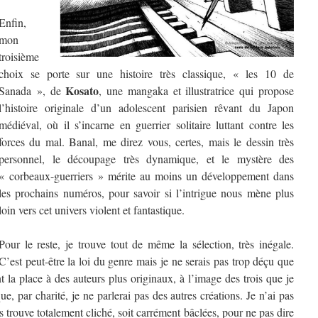
Enfin,
mon
troisième
choix se porte sur une histoire très classique, « les 10 de
Kosato
Sanada », de
, une mangaka et illustratrice qui propose
l’histoire originale d’un adolescent parisien rêvant du Japon
médiéval, où il s’incarne en guerrier solitaire luttant contre les
forces du mal. Banal, me direz vous, certes, mais le dessin très
personnel, le découpage très dynamique, et le mystère des
« corbeaux-guerriers » mérite au moins un développement dans
les prochains numéros, pour savoir si l’intrigue nous mène plus
loin vers cet univers violent et fantastique.
Pour le reste, je trouve tout de même la sélection, très inégale.
C’est peut-être la loi du genre mais je ne serais pas trop déçu que
t la place à des auteurs plus originaux, à l’image des trois que je
e, par charité, je ne parlerai pas des autres créations. Je n’ai pas
les trouve totalement cliché, soit carrément bâclées, pour ne pas dire