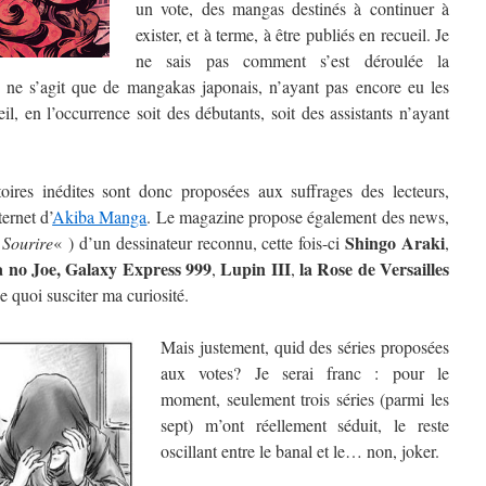
un vote, des mangas destinés à continuer à
exister, et à terme, à être publiés en recueil. Je
ne sais pas comment s’est déroulée la
 ne s’agit que de mangakas japonais, n’ayant pas encore eu les
l, en l’occurrence soit des débutants, soit des assistants n’ayant
oires inédites sont donc proposées aux suffrages des lecteurs,
ternet d’
Akiba Manga
. Le magazine propose également des news,
Shingo Araki
«
Sourire
« ) d’un dessinateur reconnu, cette fois-ci
,
a no Joe, Galaxy Express 999
Lupin III
la Rose de Versailles
,
,
de quoi susciter ma curiosité.
Mais justement, quid des séries proposées
aux votes? Je serai franc : pour le
moment, seulement trois séries (parmi les
sept) m’ont réellement séduit, le reste
oscillant entre le banal et le… non, joker.