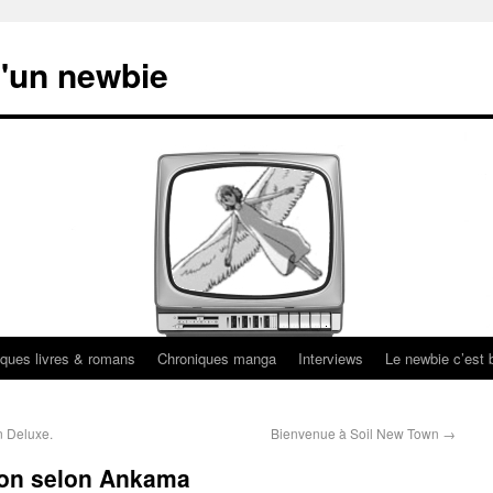
'un newbie
ques livres & romans
Chroniques manga
Interviews
Le newbie c’est b
n Deluxe.
Bienvenue à Soil New Town
→
tion selon Ankama