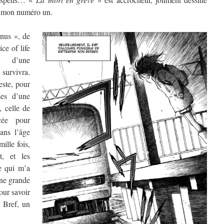
is mon numéro un.
inus », de
ce of life
e d’une
 survivra.
reste, pour
ses d’une
, celle de
cée pour
dans l’âge
mille fois,
t, et les
ce qui m’a
une grande
Pour savoir
. Bref, un