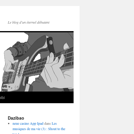
Le blog d'un éternel débutant
ibi
Dazibao
neue casino App Ipad
dans
Les
musiques de ma vie (3) : Shout to the