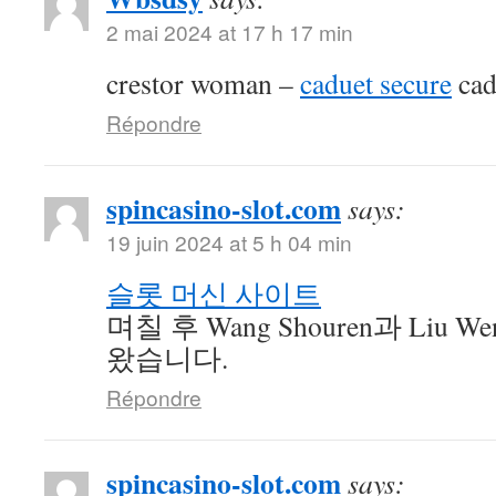
2 mai 2024 at 17 h 17 min
crestor woman –
caduet secure
cad
Répondre
spincasino-slot.com
says:
19 juin 2024 at 5 h 04 min
슬롯 머신 사이트
며칠 후 Wang Shouren과 Liu 
왔습니다.
Répondre
spincasino-slot.com
says: