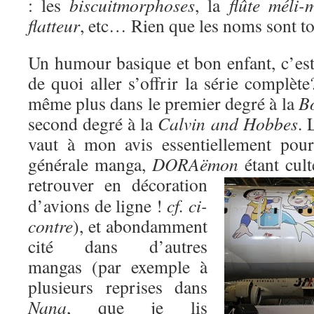
: les
biscuitmorphoses
, la
flûte méli-
flatteur
, etc… Rien que les noms sont 
Un humour basique et bon enfant, c’est 
de quoi aller s’offrir la série compl
même plus dans le premier degré à la
Bo
second degré à la
Calvin and Hobbes
. 
vaut à mon avis essentiellement pour
générale manga,
DORAëmon
étant cul
retrouver
en décoration
d’avions de ligne !
cf. ci-
contre
), et abondamment
cité dans d’autres
mangas (par exemple à
plusieurs reprises dans
Nana
, que je lis