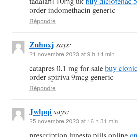
tadalafil 10mg uk
buy diclofenac 
order indomethacin generic
Répondre
Znhnxj
says:
21 novembre 2023 at 9 h 14 min
catapres 0.1 mg for sale
buy cloni
order spiriva 9mcg generic
Répondre
Jwlpqi
says:
25 novembre 2023 at 16 h 31 min
prescription lunesta pills online
on