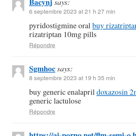
Bacynj
says:
6 septembre 2023 at 21 h 27 min
pyridostigmine oral
buy rizatripta
rizatriptan 10mg pills
Répondre
Sgmhoc
says:
8 septembre 2023 at 19 h 35 min
buy generic enalapril
doxazosin 2
generic lactulose
Répondre
https://ai-porno.net/flm-semi-o.