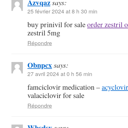
Azvqaz
says:
25 février 2024 at 8 h 30 min
buy prinivil for sale
order zestril 
zestril 5mg
Répondre
Obnpcx
says:
27 avril 2024 at 0 h 56 min
famciclovir medication –
acyclovi
valaciclovir for sale
Répondre
Wbsdsy
says: