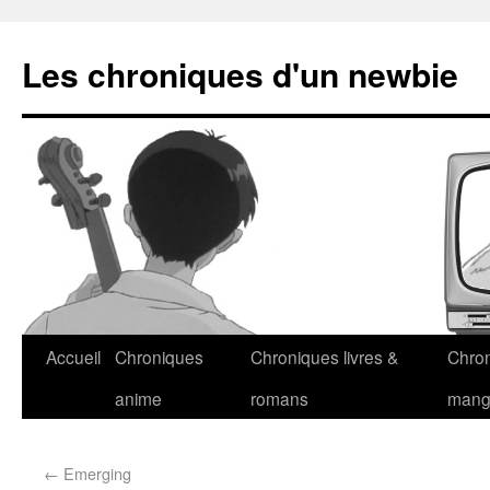
Les chroniques d'un newbie
Accueil
Chroniques
Chroniques livres &
Chro
anime
romans
man
←
Emerging