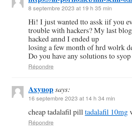
8 septembre 2023 at 19 h 35 min
Hi! I just wanted tto assk iif you e
trouble with hackers? My last blo
hacked annd I ended up
losing a few month of hrd wolrk d
Do you have any solutions to syop
Répondre
Axyuop
says:
16 septembre 2023 at 14 h 34 min
cheap tadalafil pill
tadalafil 10mg
v
Répondre