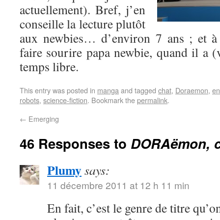
actuellement). Bref, j’en
conseille la lecture plutôt
aux newbies… d’environ 7 ans ; et à 
faire sourire papa newbie, quand il a 
temps libre.
This entry was posted in
manga
and tagged
chat
,
Doraemon
,
en
robots
,
science-fiction
. Bookmark the
permalink
.
←
Emerging
46 Responses to
DORAëmon, c
Plumy
says:
11 décembre 2011 at 12 h 11 min
En fait, c’est le genre de titre qu’