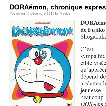
DORAëmon, chronique expre
Posted on
11 décembre 2011
by
Mackie
DORAëmo
de Fujiko 
Shogakuka
C’est 
sympathiq
cible visé
qu’appré
dépend de
à s’attend
jeuness
beaucoup 
DORAëmo