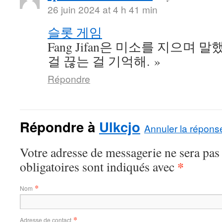
26 juin 2024 at 4 h 41 min
슬롯 게임
Fang Jifan은 미소를 지으며 말
걸 끊는 걸 기억해. »
Répondre
Répondre à
Ulkcjo
Annuler la répons
Votre adresse de messagerie ne sera pas
*
obligatoires sont indiqués avec
*
Nom
*
Adresse de contact