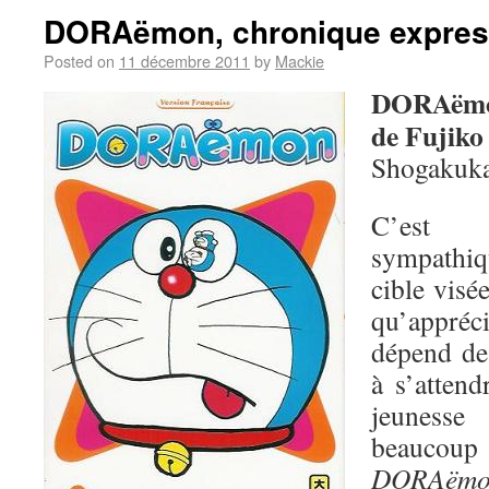
DORAëmon, chronique expre
Posted on
11 décembre 2011
by
Mackie
DORAëmo
de Fujiko 
Shogakuka
C’est 
sympathiq
cible visé
qu’appré
dépend de
à s’attend
jeuness
beaucoup 
DORAëmo