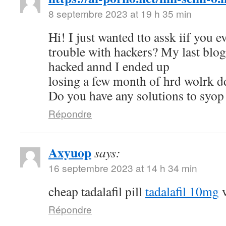
8 septembre 2023 at 19 h 35 min
Hi! I just wanted tto assk iif you e
trouble with hackers? My last blo
hacked annd I ended up
losing a few month of hrd wolrk d
Do you have any solutions to syop
Répondre
Axyuop
says:
16 septembre 2023 at 14 h 34 min
cheap tadalafil pill
tadalafil 10mg
v
Répondre