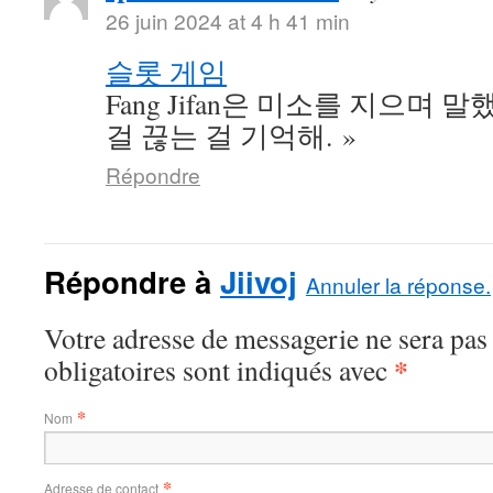
26 juin 2024 at 4 h 41 min
슬롯 게임
Fang Jifan은 미소를 지으며 말
걸 끊는 걸 기억해. »
Répondre
Répondre à
Jiivoj
Annuler la réponse.
Votre adresse de messagerie ne sera pas
*
obligatoires sont indiqués avec
*
Nom
*
Adresse de contact