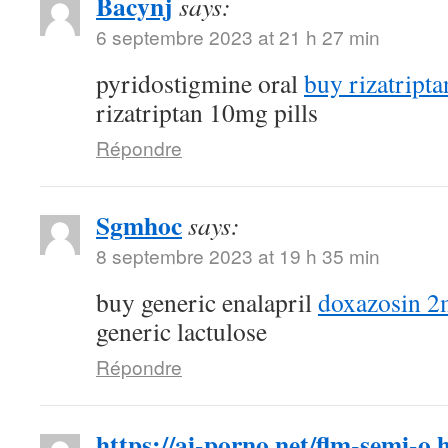
Bacynj
says:
6 septembre 2023 at 21 h 27 min
pyridostigmine oral
buy rizatripta
rizatriptan 10mg pills
Répondre
Sgmhoc
says:
8 septembre 2023 at 19 h 35 min
buy generic enalapril
doxazosin 2
generic lactulose
Répondre
https://ai-porno.net/flm-semi-o.