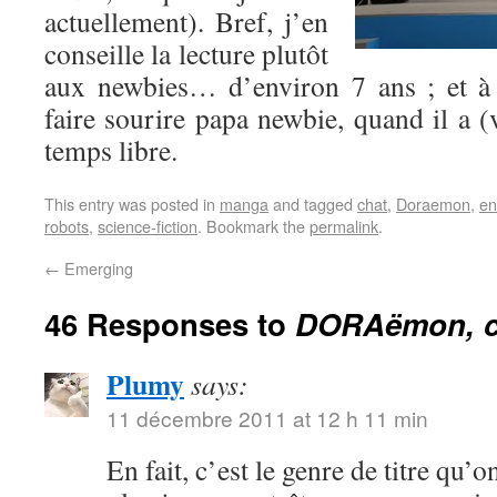
actuellement). Bref, j’en
conseille la lecture plutôt
aux newbies… d’environ 7 ans ; et à 
faire sourire papa newbie, quand il a 
temps libre.
This entry was posted in
manga
and tagged
chat
,
Doraemon
,
en
robots
,
science-fiction
. Bookmark the
permalink
.
←
Emerging
46 Responses to
DORAëmon, c
Plumy
says:
11 décembre 2011 at 12 h 11 min
En fait, c’est le genre de titre qu’