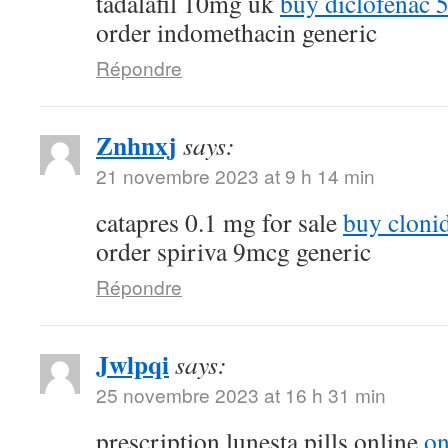
tadalafil 10mg uk
buy diclofenac 
order indomethacin generic
Répondre
Znhnxj
says:
21 novembre 2023 at 9 h 14 min
catapres 0.1 mg for sale
buy cloni
order spiriva 9mcg generic
Répondre
Jwlpqi
says:
25 novembre 2023 at 16 h 31 min
prescription lunesta pills online
on