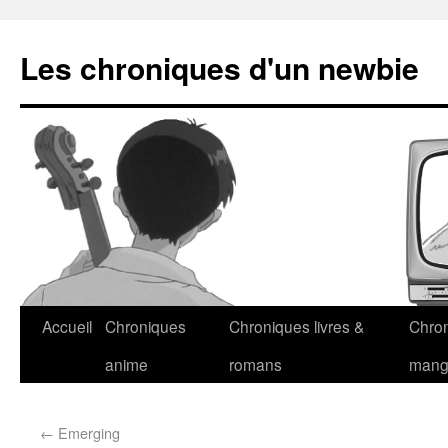
Les chroniques d'un newbie
Accueil
Chroniques
Chroniques livres &
Chro
anime
romans
man
←
Emerging