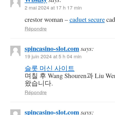
2 mai 2024 at 17 h 17 min
crestor woman –
caduet secure
cad
Répondre
spincasino-slot.com
says:
19 juin 2024 at 5 h 04 min
슬롯 머신 사이트
며칠 후 Wang Shouren과 Liu 
왔습니다.
Répondre
spincasino-slot.com
says: