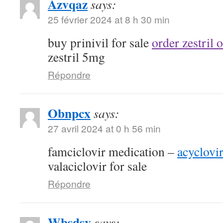
Azvqaz
says:
25 février 2024 at 8 h 30 min
buy prinivil for sale
order zestril 
zestril 5mg
Répondre
Obnpcx
says:
27 avril 2024 at 0 h 56 min
famciclovir medication –
acyclovi
valaciclovir for sale
Répondre
Wbsdsy
says: