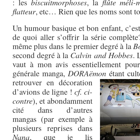
: les
biscuitmorphoses
, la
flûte méli-
flatteur
, etc… Rien que les noms sont 
Un humour basique et bon enfant, c’est 
de quoi aller s’offrir la série compl
même plus dans le premier degré à la
Bo
second degré à la
Calvin and Hobbes
. 
vaut à mon avis essentiellement pour
générale manga,
DORAëmon
étant cul
retrouver
en décoration
d’avions de ligne !
cf. ci-
contre
), et abondamment
cité dans d’autres
mangas (par exemple à
plusieurs reprises dans
Nana
, que je lis