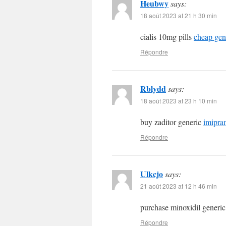
Heubwy
says:
18 août 2023 at 21 h 30 min
cialis 10mg pills
cheap gene
Répondre
Rblydd
says:
18 août 2023 at 23 h 10 min
buy zaditor generic
imipra
Répondre
Ulkcjo
says:
21 août 2023 at 12 h 46 min
purchase minoxidil generi
Répondre