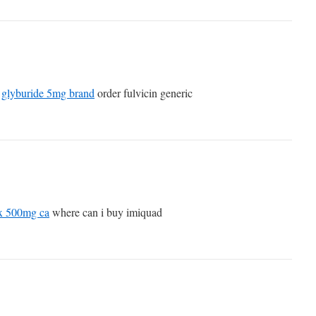
e
glyburide 5mg brand
order fulvicin generic
ox 500mg ca
where can i buy imiquad