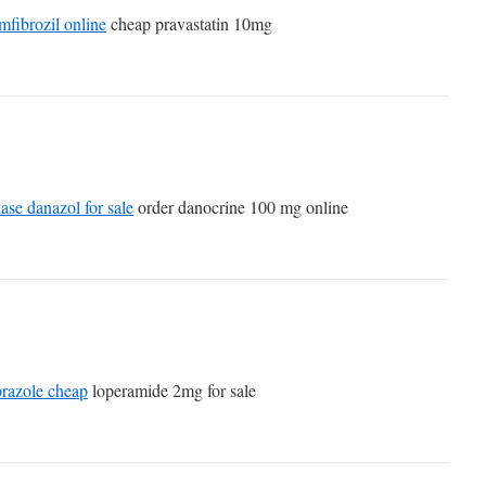
mfibrozil online
cheap pravastatin 10mg
ase danazol for sale
order danocrine 100 mg online
prazole cheap
loperamide 2mg for sale