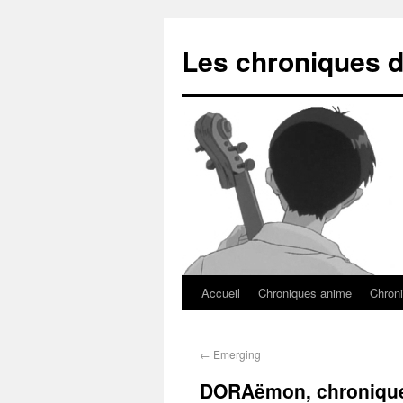
Les chroniques d
Accueil
Chroniques anime
Chroni
←
Emerging
DORAëmon, chronique