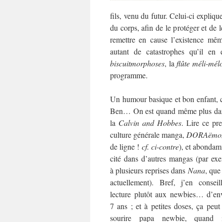
fils, venu du futur.
Celui-ci expliq
du corps, afin de le protéger et de 
remettre en cause l’existence m
autant de catastrophes qu’il en 
biscuitmorphoses
, la
flûte méli-mél
programme.
Un humour basique et bon enfant, c’e
Ben… On est quand même plus dans
la
Calvin and Hobbes
. Lire ce pr
culture générale manga,
DORAëm
de ligne !
cf. ci-contre
), et abonda
cité dans d’autres mangas (par ex
à plusieurs reprises dans
Nana
, que 
actuellement). Bref, j’en conseil
lecture plutôt aux newbies… d’en
7 ans ; et à petites doses, ça peut 
sourire papa newbie, quand 