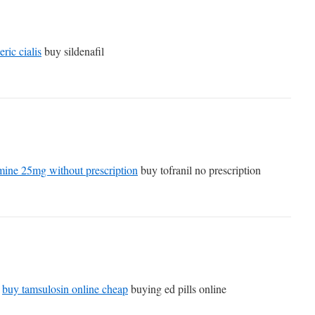
ric cialis
buy sildenafil
mine 25mg without prescription
buy tofranil no prescription
c
buy tamsulosin online cheap
buying ed pills online