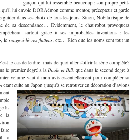
garçon qui lui ressemble beaucoup : son propre petit-
ue qu’il lui envoie DORAëmon comme mentor, précepteur et garde
le guider dans ses choix de tous les jours. Sinon, Nobita risque de
ême de sa descendance… Evidemment, le chat-robot provoquera
empêchera, surtout grâce à ses improbables inventions : les
o
, le
rouge-à-lèvres flatteur
, etc… Rien que les noms sont tout un
st le cas de le dire, mais de quoi aller s’offrir la série complète?
 le premier degré à la
Boule et Bill,
que dans le second degré à
emier volume vaut à mon avis essentiellement pour compléter sa
on
étant culte au Japon (jusqu’à se retrouver
en décoration d’avions
mment
emple
je lis
le la
viron
faire
il a