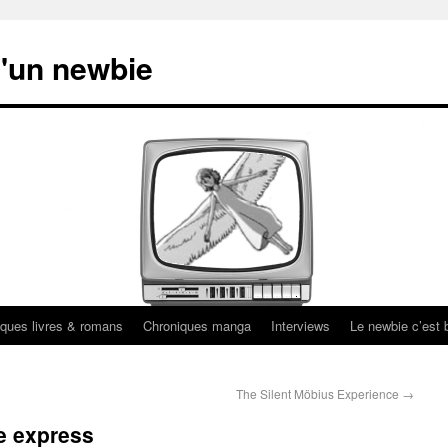
'un newbie
ques livres & romans
Chroniques manga
Interviews
Le newbie c’est b
The Silent Möbius Experience
→
 express