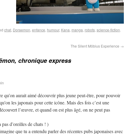
ged
chat
,
Doraemon
,
enfance
,
humour
,
Kana
,
manga
,
robots
,
science-fiction
.
The Silent Möbius Experience
→
mon, chronique express
min
itre qu’on aurait aimé découvrir plus jeune peut-être, pour pouvoir
’on les japonais pour cette icône. Mais des fois c’est une
découvert l’œuvre, et quand on est plus âgé, on ne peut pas
 pas d’oreilles de chats ! )
imagine que tu a entendu parler des récentes pubs japonaises avec