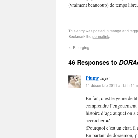
(vraiment beaucoup) de temps libre.
This entry was posted in
manga
and tag
Bookmark the
permalink
.
←
Emerging
46 Responses to
DORAë
Plumy
says:
11 décembre 2011 at 12 h 11 
En fait, c’est le genre de t
comprendre l’engouement qu
histoire d’age auquel on a 
accrocher =/.
(Pourquoi c’est un chat, il a
En parlant de doraemon, j’