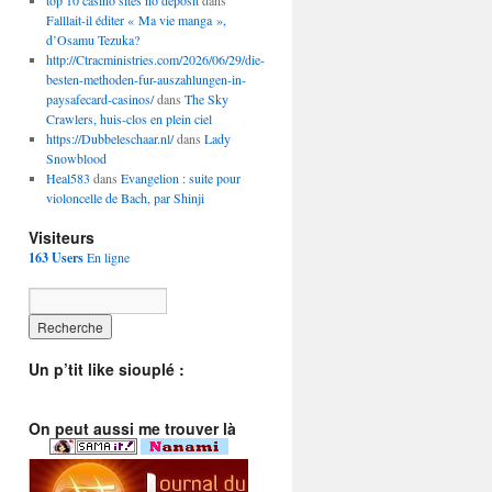
top 10 casino sites no deposit
dans
Falllait-il éditer « Ma vie manga »,
d’Osamu Tezuka?
http://Ctracministries.com/2026/06/29/die-
besten-methoden-fur-auszahlungen-in-
paysafecard-casinos/
dans
The Sky
Crawlers, huis-clos en plein ciel
https://Dubbeleschaar.nl/
dans
Lady
Snowblood
Heal583
dans
Evangelion : suite pour
violoncelle de Bach, par Shinji
Visiteurs
163 Users
En ligne
Un p’tit like siouplé :
On peut aussi me trouver là