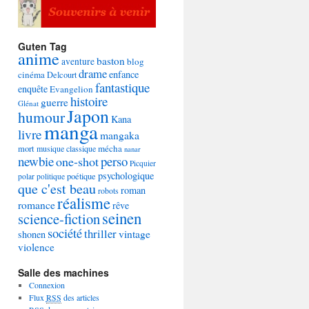
Guten Tag
anime
baston
aventure
blog
drame
enfance
cinéma
Delcourt
fantastique
enquête
Evangelion
histoire
guerre
Glénat
Japon
humour
Kana
manga
livre
mangaka
mécha
mort
musique classique
nanar
newbie
perso
one-shot
Picquier
psychologique
poétique
polar
politique
que c'est beau
roman
robots
réalisme
romance
rêve
seinen
science-fiction
société
thriller
vintage
shonen
violence
Salle des machines
Connexion
Flux
RSS
des articles