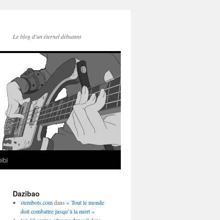
Le blog d'un éternel débutant
ibi
Dazibao
stembots.com
dans
« Tout le monde
doit combattre jusqu’à la mort »