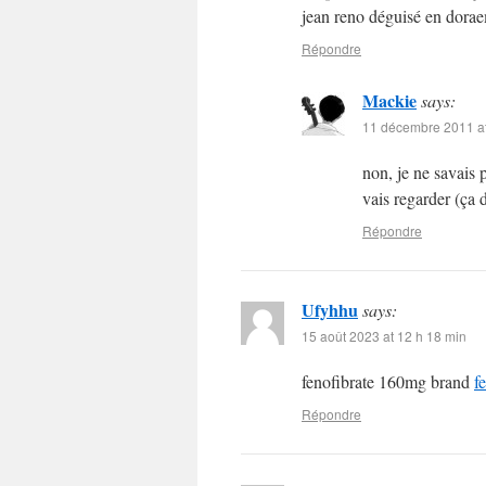
jean reno déguisé en dora
Répondre
Mackie
says:
11 décembre 2011 at
non, je ne savais p
vais regarder (ça d
Répondre
Ufyhhu
says:
15 août 2023 at 12 h 18 min
fenofibrate 160mg brand
f
Répondre