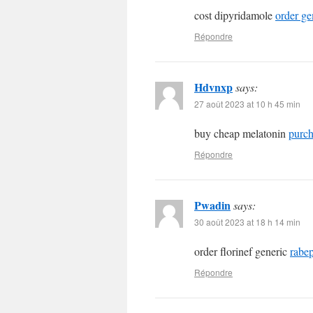
cost dipyridamole
order ge
Répondre
Hdvnxp
says:
27 août 2023 at 10 h 45 min
buy cheap melatonin
purch
Répondre
Pwadin
says:
30 août 2023 at 18 h 14 min
order florinef generic
rabe
Répondre