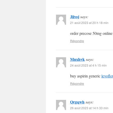
Jiivoj
says:
21 août 2023 at 20 h 18 min
order precose 50mg onlin
Répondre
Mnxhvk
says:
24 août 2023 at 4 h 15 min
buy aspirin generic
levofl
Répondre
Qrgqwh
says:
26 août 2023 at 14 h 33 min