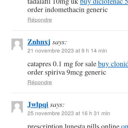
tadalafil 10mg uk
buy diclofenac 
order indomethacin generic
Répondre
Znhnxj
says:
21 novembre 2023 at 9 h 14 min
catapres 0.1 mg for sale
buy cloni
order spiriva 9mcg generic
Répondre
Jwlpqi
says:
25 novembre 2023 at 16 h 31 min
prescription lunesta pills online
on