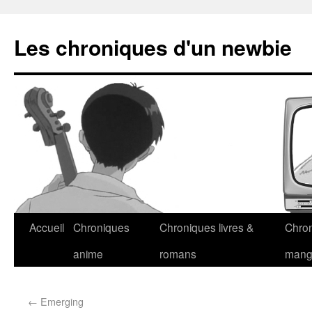
Les chroniques d'un newbie
Accueil
Chroniques
Chroniques livres &
Chro
anime
romans
man
←
Emerging