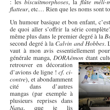
: les
biscuitmorphoses
, la
flûte méli-
flatteur
, etc… Rien que les noms sont 
Un humour basique et bon enfant, c’est 
de quoi aller s’offrir la série compl
même plus dans le premier degré à la
Bo
second degré à la
Calvin and Hobbes
. 
vaut à mon avis essentiellement pour
générale manga,
DORAëmon
étant cul
retrouver
en décoration
d’avions de ligne !
cf. ci-
contre
), et abondamment
cité dans d’autres
mangas (par exemple à
plusieurs reprises dans
Nana
, que je lis