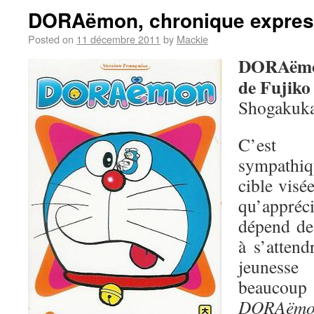
DORAëmon, chronique expre
Posted on
11 décembre 2011
by
Mackie
DORAëmo
de Fujiko 
Shogakuka
C’est 
sympathiq
cible visé
qu’appré
dépend de
à s’attend
jeuness
beaucoup 
DORAëmo