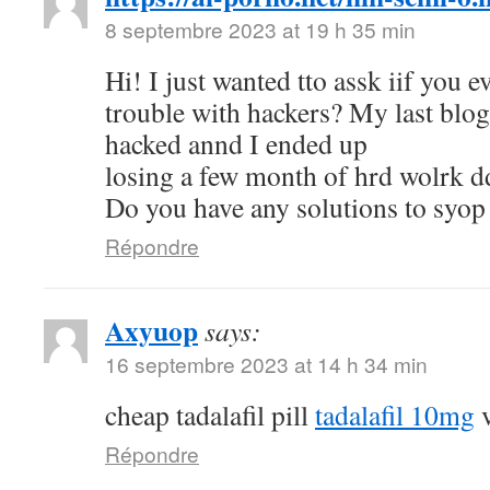
8 septembre 2023 at 19 h 35 min
Hi! I just wanted tto assk iif you e
trouble with hackers? My last blo
hacked annd I ended up
losing a few month of hrd wolrk d
Do you have any solutions to syop
Répondre
Axyuop
says:
16 septembre 2023 at 14 h 34 min
cheap tadalafil pill
tadalafil 10mg
v
Répondre