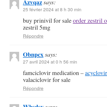
Azvqaz
says:
25 février 2024 at 8 h 30 min
buy prinivil for sale
order zestril 
zestril 5mg
Répondre
Obnpcx
says:
27 avril 2024 at 0 h 56 min
famciclovir medication –
acyclovi
valaciclovir for sale
Répondre
Wbsdsy
says: