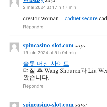
2 mai 2024 at 17 h 17 min
crestor woman –
caduet secure
cad
Répondre
spincasino-slot.com
says:
19 juin 2024 at 5 h 04 min
슬롯 머신 사이트
며칠 후 Wang Shouren과 Liu 
왔습니다.
Répondre
spincasino-slot.com
says: