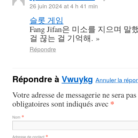
26 juin 2024 at 4 h 41 min
슬롯 게임
Fang Jifan은 미소를 지으며 말
걸 끊는 걸 기억해. »
Répondre
Répondre à
Vwuykg
Annuler la répo
Votre adresse de messagerie ne sera pas
*
obligatoires sont indiqués avec
*
Nom
*
Adresse de contact