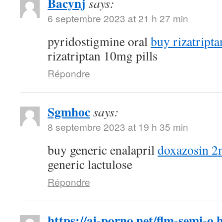
Bacynj
says:
6 septembre 2023 at 21 h 27 min
pyridostigmine oral
buy rizatripta
rizatriptan 10mg pills
Répondre
Sgmhoc
says:
8 septembre 2023 at 19 h 35 min
buy generic enalapril
doxazosin 2
generic lactulose
Répondre
https://ai-porno.net/flm-semi-o.