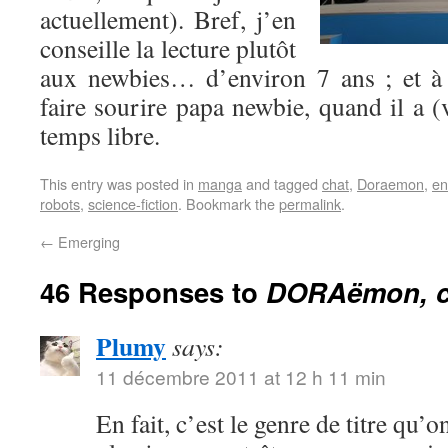
actuellement). Bref, j’en
conseille la lecture plutôt
aux newbies… d’environ 7 ans ; et à 
faire sourire papa newbie, quand il a 
temps libre.
This entry was posted in
manga
and tagged
chat
,
Doraemon
,
en
robots
,
science-fiction
. Bookmark the
permalink
.
←
Emerging
46 Responses to
DORAëmon, c
Plumy
says:
11 décembre 2011 at 12 h 11 min
En fait, c’est le genre de titre qu’