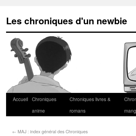
Les chroniques d'un newbie
Accueil
Chroniques
Chroniques livres &
Chro
anime
romans
man
←
MAJ : index général des Chroniques