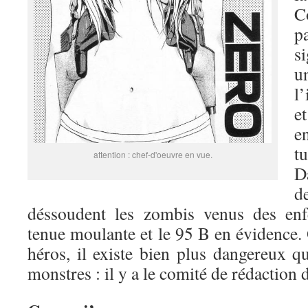
C
pa
s
u
l
e
e
t
attention : chef-d'oeuvre en vue.
D
d
déssoudent les zombis venus des enf
tenue moulante et le 95 B en évidence. 
héros, il existe bien plus dangereux que
monstres : il y a le comité de rédaction