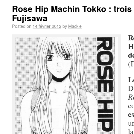
Rose Hip Machin Tokko : trois
Fujisawa
Posted on
14 février 2012
by
Mackie
R
H
d
(
L
D
R
c
e
u
l