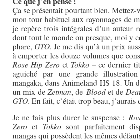
Ce que j’en pense :
Ça se présentait pourtant bien. Mettez-v
mon tour habituel aux rayonnages de m
je repère trois intégrales d’un auteur 
dont tout le monde ou presque, moi y c
phare,
GTO
. Je me dis qu’à un prix auss
à emporter les douze volumes que cons
Rose Hip Zero
et
Tokko
– ce dernier t
aguiché par une grande illustration
mangaka, dans Animeland HS 18. Un de
un mix de
Zetman
, de
Blood
et de
Dea
GTO
. En fait, c’était trop beau, j’aurais
Je ne fais plus durer le suspense :
Ros
Zero
et
Tokko
sont parfaitement disp
mangas qui possèdent les mêmes défauts 