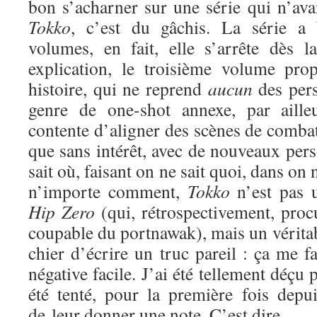
bon s’acharner sur une série qui n’ava
Tokko
, c’est du gâchis. La série a 
volumes, en fait, elle s’arrête dès 
explication, le troisième volume p
histoire, qui ne reprend
aucun
des per
genre de one-shot annexe, par aille
contente d’aligner des scènes de comba
que sans intérêt, avec de nouveaux per
sait où, faisant on ne sait quoi, dans on 
n’importe comment,
Tokko
n’est pas
Hip Zero
(qui, rétrospectivement, proc
coupable du portnawak), mais un véritabl
chier d’écrire un truc pareil : ça me fa
négative facile. J’ai été tellement déçu
été tenté, pour la première fois dep
de leur donner une note. C’est dire…