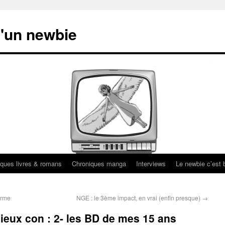
'un newbie
ques livres & romans
Chroniques manga
Interviews
Le newbie c’est b
arme
NGE : le 3ème impact, en vrai (enfin presque)
→
ieux con : 2- les BD de mes 15 ans