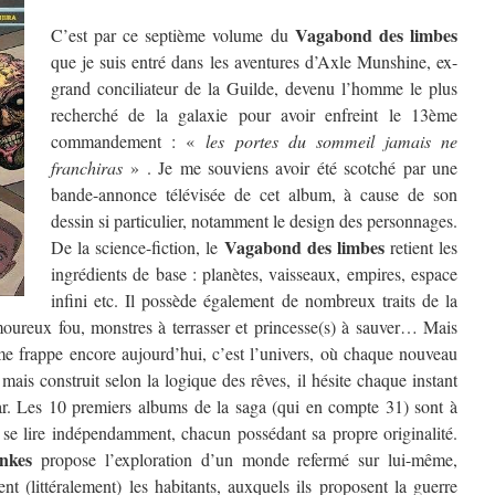
Vagabond des limbes
C’est par ce septième volume du
que je suis entré dans les aventures d’Axle Munshine, ex-
grand conciliateur de la Guilde, devenu l’homme le plus
recherché de la galaxie pour avoir enfreint le 13ème
commandement : «
les portes du sommeil jamais ne
franchiras
» . Je me souviens avoir été scotché par une
bande-annonce télévisée de cet album, à cause de son
dessin si particulier, notamment le design des personnages.
Vagabond des limbes
De la science-fiction, le
retient les
ingrédients de base : planètes, vaisseaux, empires, espace
infini etc. Il possède également de nombreux traits de la
moureux fou, monstres à terrasser et princesse(s) à sauver… Mais
me frappe encore aujourd’hui, c’est l’univers, où chaque nouveau
ais construit selon la logique des rêves, il hésite chaque instant
ar. Les 10 premiers albums de la saga (qui en compte 31) sont à
t se lire indépendamment, chacun possédant sa propre originalité.
nkes
propose l’exploration d’un monde refermé sur lui-même,
t (littéralement) les habitants, auxquels ils proposent la guerre