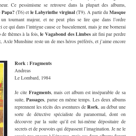
ur. Ce pessimisme se retrouve dans la plupart des albums,
té Papa?
le Labyrinthe virginal
Masque
(T6) et
(T9). A partir du
un tournant majeur, et ne peut plus se lire que dans l’ordre
ci ce qui dans l’intrigue cause ce basculement, mais je me bornerai
le Vagabond des Limbes
p de thèmes à la fois,
ait fini par perdre
ut, Axle Munshine reste un de mes héros préférés, et j’aime encore
Rork : Fragments
Andreas
Le Lombard, 1984
Fragments
Je cite
, mais cet album est inséparable de sa
Passages
suite,
, parue en même temps. Les deux albums
Rork
reprennent les récits des aventures de
, au début une
sorte de détective spécialiste du paranormal, dont on
découvre par la suite qu’il est lui-même dépositaire de
secrets et de pouvoirs qui dépassent l’imagination. Je ne le
savais pas encore à l’époque, mais ces deux albums furent