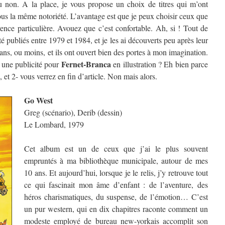
ou non. A la place, je vous propose un choix de titres qui m’ont
ous la même notoriété. L’avantage est que je peux choisir ceux que
nce particulière. Avouez que c’est confortable. Ah, si ! Tout de
é publiés entre 1979 et 1984, et je les ai découverts peu après leur
ans, ou moins, et ils ont ouvert bien des portes à mon imagination.
Fernet-Branca
 une publicité pour
en illustration ? Eh bien parce
, et 2- vous verrez en fin d’article. Non mais alors.
Go West
Greg (scénario), Derib (dessin)
Le Lombard, 1979
Cet album est un de ceux que j’ai le plus souvent
empruntés à ma bibliothèque municipale, autour de mes
10 ans. Et aujourd’hui, lorsque je le relis, j’y retrouve tout
ce qui fascinait mon âme d’enfant : de l’aventure, des
héros charismatiques, du suspense, de l’émotion… C’est
un pur western, qui en dix chapitres raconte comment un
modeste employé de bureau new-yorkais accomplit son