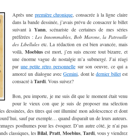
Après une
première chronique
, consacrée à la ligne claire
dans la bande dessinée, j’avais prévu de consacrer le billet
Yann
suivant à
, scénariste de certaines de mes séries
préférées :
Les Innommables
,
Bob Marone
,
la Patrouille
des Libellules
etc. La rédaction en est bien avancée, mais
Moebius
voilà,
est mort, j’en suis encore tout bizarre, et
une énorme vague de nostalgie m’a submergé. J’ai réagi
par
une petite rétro personnelle
sur son oeuvre, ce qui a
amorcé un dialogue avec
Gemini
, dont le
dernier billet
est
Tardi
consacré à
. Vous suivez?
Bon, peu importe, je me suis dit que le moment était venu
pour le vieux con que je suis de proposer ma sélection
es dessinées, des titres qui ont illuminé mon adolescence et dont
jourd’hui, sauf par exemple… quand disparaît un de leurs auteurs.
ommages posthumes pour les évoquer. D’un autre côté, je n’ai pas
Bilal
Pratt
Moebius
Tardi
ands classiques, les
,
,
,
, vous y viendrez