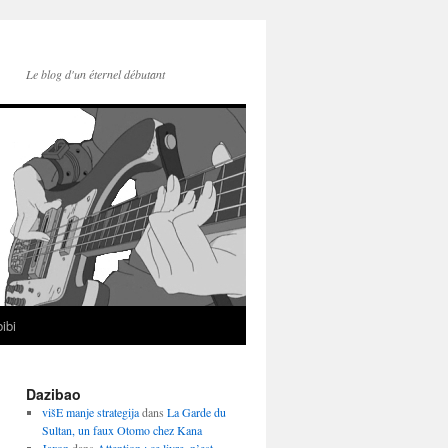
Le blog d'un éternel débutant
ibi
Dazibao
višE manje strategija
dans
La Garde du
Sultan, un faux Otomo chez Kana