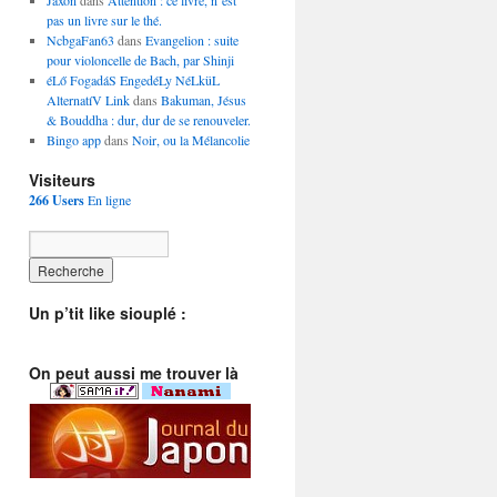
Jaxon
dans
Attention : ce livre, n’est
pas un livre sur le thé.
NcbgaFan63
dans
Evangelion : suite
pour violoncelle de Bach, par Shinji
éLő FogadáS EngedéLy NéLküL
AlternatíV Link
dans
Bakuman, Jésus
& Bouddha : dur, dur de se renouveler.
Bingo app
dans
Noir, ou la Mélancolie
Visiteurs
266 Users
En ligne
Un p’tit like siouplé :
On peut aussi me trouver là