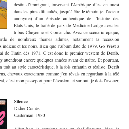
destin d’immigrant, traversant l’Amérique d’est en ouest
dans les pires difficultés, jusqu’à être le témoin (et l’acteur
anonyme) d’un épisode authentique de l’histoire des
Etats-Unis, le traité de paix de Medicine Lodge avec les
tribus Cheyenne et Comanche. Avec ce scénario épique,
rde de nombreux thèmes adultes, notamment la récession
Go West
s indiens et les noirs. Bien que l’album date de 1979,
a
Derib
al de Tintin dès 1971. C’est donc le premier western de
,
ay
attendront encore quelques années avant de naître. Et pourtant,
Derib
trait au style caractéristique, à la fois enfantin et réaliste,
iens, chevaux exactement comme j’en rêvais en regardant à la télé
st
, c’est mon passeport pour l’évasion, et surtout, je dois l’avouer,
Silence
Didier Comès
Casterman, 1980
Allez hop, je continue avec un chef-d’oeuvre. Non, le