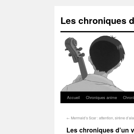
Les chroniques d
Accueil
Chroniques anime
Chroni
←
Mermaid’s Scar : attention, sirène d’al
Les chroniques d’un v