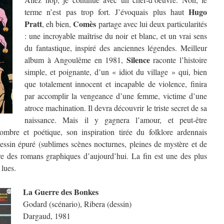
Hugo
terme n’est pas trop fort. J’évoquais plus haut
Pratt
Comès
, eh bien,
partage avec lui deux particularités
: une incroyable maîtrise du noir et blanc, et un vrai sens
du fantastique, inspiré des anciennes légendes. Meilleur
Silence
album à Angoulême en 1981,
raconte l’histoire
simple, et poignante, d’un « idiot du village » qui, bien
que totalement innocent et incapable de violence, finira
par accomplir la vengeance d’une femme, victime d’une
atroce machination. Il devra découvrir le triste secret de sa
naissance. Mais il y gagnera l’amour, et peut-être
mbre et poétique, son inspiration tirée du folklore ardennais
dessin épuré (sublimes scènes nocturnes, pleines de mystère et de
re des romans graphiques d’aujourd’hui. La fin est une des plus
 lues.
La Guerre des Bonkes
Godard (scénario), Ribera (dessin)
Dargaud, 1981