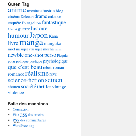
Guten Tag
anime
baston
aventure
blog
drame
enfance
cinéma
Delcourt
fantastique
enquête
Evangelion
histoire
guerre
Glénat
Japon
humour
Kana
manga
livre
mangaka
mécha
mort
musique classique
nanar
newbie
perso
one-shot
Picquier
psychologique
poétique
polar
politique
que c'est beau
roman
robots
réalisme
romance
rêve
seinen
science-fiction
société
thriller
vintage
shonen
violence
Salle des machines
Connexion
Flux
RSS
des articles
RSS
des commentaires
WordPress.org