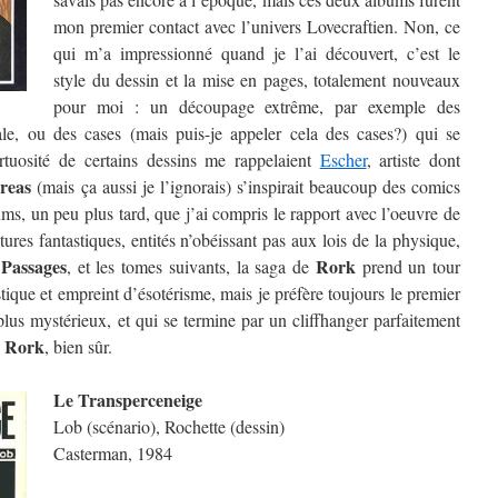
mon premier contact avec l’univers Lovecraftien. Non, ce
qui m’a impressionné quand je l’ai découvert, c’est le
style du dessin et la mise en pages, totalement nouveaux
pour moi : un découpage extrême, par exemple des
cale, ou des cases (mais puis-je appeler cela des cases?) qui se
irtuosité de certains dessins me rappelaient
Escher
, artiste dont
reas
(mais ça aussi je l’ignorais) s’inspirait beaucoup des comics
ms, un peu plus tard, que j’ai compris le rapport avec l’oeuvre de
ures fantastiques, entités n’obéissant pas aux lois de la physique,
Passages
Rork
c
, et les tomes suivants, la saga de
prend un tour
tique et empreint d’ésotérisme, mais je préfère toujours le premier
plus mystérieux, et qui se termine par un cliffhanger parfaitement
Rork
e
, bien sûr.
Le Transperceneige
Lob (scénario), Rochette (dessin)
Casterman, 1984