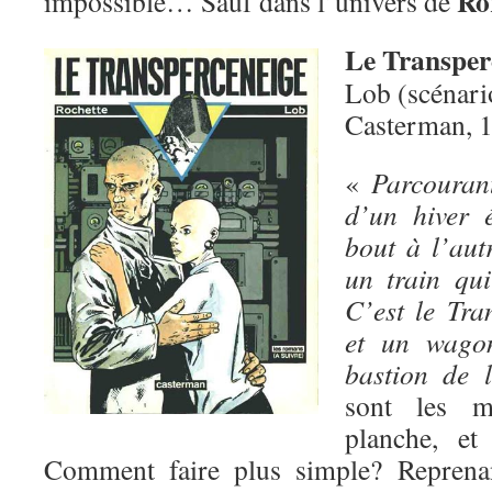
Ro
impossible… Sauf dans l’univers de
Le Transper
Lob (scénari
Casterman, 
«
Parcouran
d’un hiver é
bout à l’aut
un train qui
C’est le Tra
et un wagon
bastion de l
sont les m
planche, et
Comment faire plus simple? Reprena