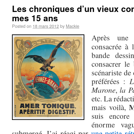
Les chroniques d’un vieux con
mes 15 ans
Posted on
18 mars 2012
by
Mackie
Après un
consacrée à l
bande dessin
consacrer le 
scénariste de 
préférées :
L
Marone
,
la P
etc. La rédact
M
mais voilà,
suis encore 
énorme vagu
submergé. J’ai réagi par
une petite ré