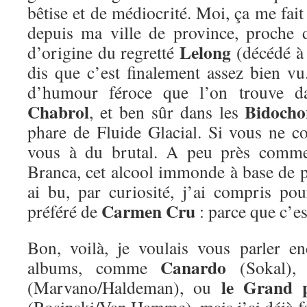
bêtise et de médiocrité. Moi, ça me fait 
depuis ma ville de province, proche d
Lelong
d’origine du regretté
(décédé à 
dis que c’est finalement assez bien vu
d’humour féroce que l’on trouve da
Chabrol
Bidocho
, et ben sûr dans les
phare de Fluide Glacial. Si vous ne co
vous à du brutal. A peu près comme
Branca, cet alcool immonde à base de pl
ai bu, par curiosité, j’ai compris pour
Carmen Cru
préféré de
: parce que c’e
Bon, voilà, je voulais vous parler e
Canardo
albums, comme
(Sokal)
le Grand 
(Marvano/Haldeman), ou