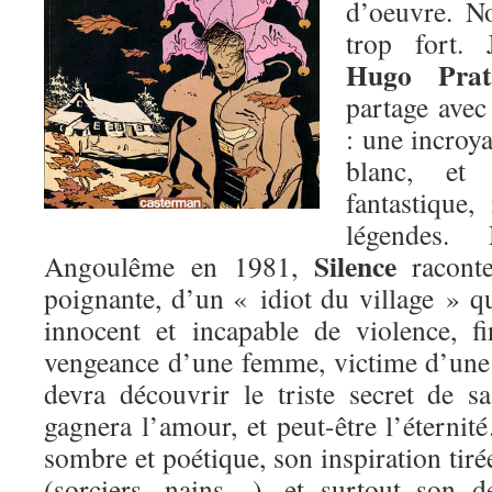
d’oeuvre. No
trop fort. 
Hugo Prat
partage avec 
: une incroya
blanc, et
fantastique,
légendes.
Silence
Angoulême en 1981,
raconte
poignante, d’un « idiot du village » q
innocent et incapable de violence, f
vengeance d’une femme, victime d’une 
devra découvrir le triste secret de s
gagnera l’amour, et peut-être l’étern
sombre et poétique, son inspiration tiré
(sorciers, nains…), et surtout son d