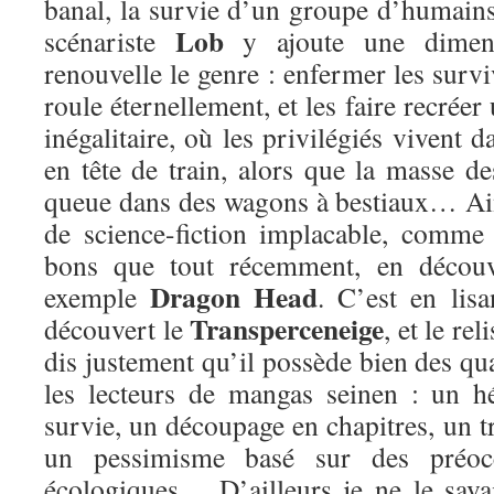
banal, la survie d’un groupe d’humains
Lob
scénariste
y ajoute une dimens
renouvelle le genre : enfermer les survi
roule éternellement, et les faire recréer
inégalitaire, où les privilégiés vivent 
en tête de train, alors que la masse d
queue dans des wagons à bestiaux… Ain
de science-fiction implacable, comme 
bons que tout récemment, en découv
Dragon Head
exemple
. C’est en lis
Transperceneige
découvert le
, et le re
dis justement qu’il possède bien des qua
les lecteurs de mangas seinen : un h
survie, un découpage en chapitres, un tr
un pessimisme basé sur des préocc
écologiques… D’ailleurs je ne le sava