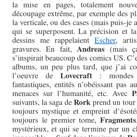
la mise en pages, totalement nou
découpage extrême, par exemple des pla
la verticale, ou des cases (mais puis-je 
qui se superposent. La précision et la
dessins me rappelaient
Escher
, arti
Andreas
gravures. En fait,
(mais ça 
s’inspirait beaucoup des comics US. C’e
albums, un peu plus tard, que j’ai c
Lovecraft
l’oeuvre de
: mondes pa
fantastiques, entités n’obéissant pas a
P
menaces sur l’humanité, etc. Avec
Rork
suivants, la saga de
prend un tour 
toujours mystique et empreint d’ésoté
Fragments
toujours le premier tome,
mystérieux, et qui se termine par un c