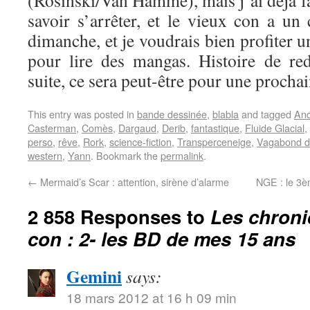
(Rosinski/Van Hamme), mais j’ai déjà fai
savoir s’arrêter, et le vieux con a un
dimanche, et je voudrais bien profiter 
pour lire des mangas. Histoire de re
suite, ce sera peut-être pour une prochai
This entry was posted in
bande dessinée
,
blabla
and tagged
An
Casterman
,
Comès
,
Dargaud
,
Derib
,
fantastique
,
Fluide Glacial
,
perso
,
rêve
,
Rork
,
science-fiction
,
Transperceneige
,
Vagabond d
western
,
Yann
. Bookmark the
permalink
.
←
Mermaid’s Scar : attention, sirène d’alarme
NGE : le 3è
2 858 Responses to
Les chroni
con : 2- les BD de mes 15 ans
Gemini
says:
18 mars 2012 at 16 h 09 min