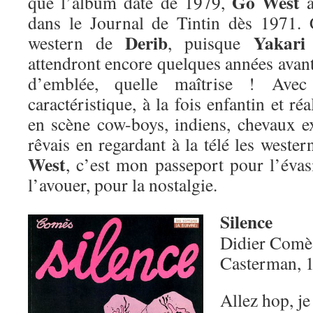
Go West
que l’album date de 1979,
a
dans le Journal de Tintin dès 1971. 
Derib
Yakari
western de
, puisque
attendront encore quelques années avant 
d’emblée, quelle maîtrise ! Avec
caractéristique, à la fois enfantin et réa
en scène cow-boys, indiens, chevaux 
rêvais en regardant à la télé les west
West
, c’est mon passeport pour l’évasi
l’avouer, pour la nostalgie.
Silence
Didier Comè
Casterman, 
Allez hop, je