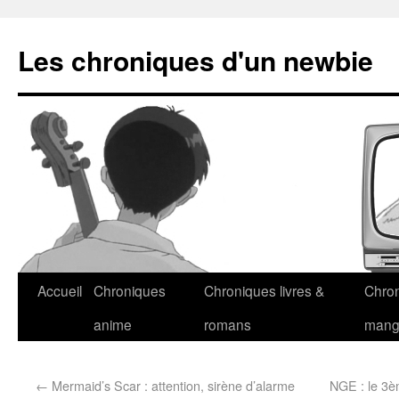
Les chroniques d'un newbie
Accueil
Chroniques
Chroniques livres &
Chro
anime
romans
man
←
Mermaid’s Scar : attention, sirène d’alarme
NGE : le 3è