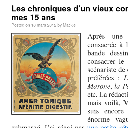
Les chroniques d’un vieux con
mes 15 ans
Posted on
18 mars 2012
by
Mackie
Après un
consacrée à l
bande dessin
consacrer le 
scénariste de 
préférées :
L
Marone
,
la P
etc. La rédact
M
mais voilà,
suis encore 
énorme vagu
submergé. J’ai réagi par
une petite ré