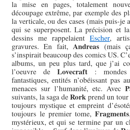
la mise en pages, totalement nou
découpage extrême, par exemple des pla
la verticale, ou des cases (mais puis-je 
qui se superposent. La précision et la
dessins me rappelaient
Escher
, arti
Andreas
gravures. En fait,
(mais ça 
s’inspirait beaucoup des comics US. C’e
albums, un peu plus tard, que j’ai c
Lovecraft
l’oeuvre de
: mondes pa
fantastiques, entités n’obéissant pas a
P
menaces sur l’humanité, etc. Avec
Rork
suivants, la saga de
prend un tour 
toujours mystique et empreint d’ésoté
Fragments
toujours le premier tome,
mystérieux, et qui se termine par un c