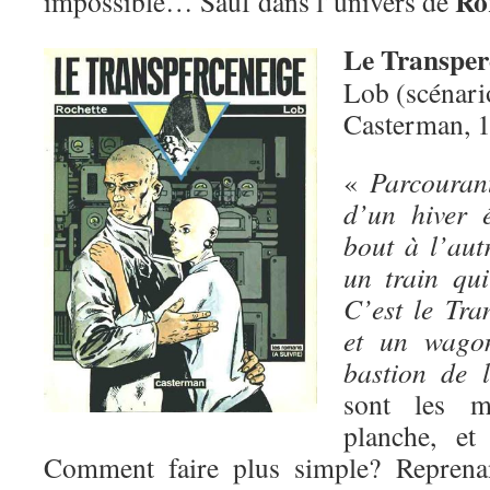
Ro
impossible… Sauf dans l’univers de
Le Transper
Lob (scénari
Casterman, 
«
Parcouran
d’un hiver é
bout à l’aut
un train qui
C’est le Tra
et un wagon
bastion de l
sont les m
planche, et
Comment faire plus simple? Reprena