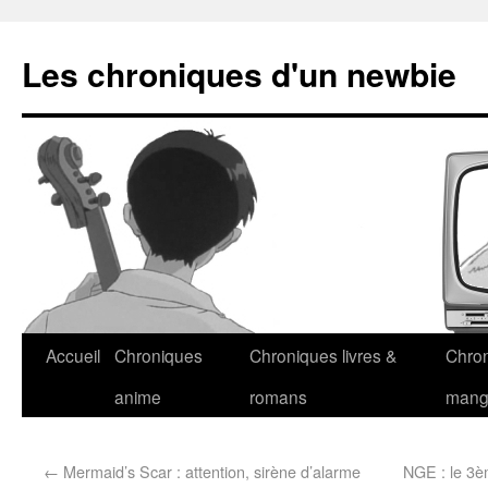
Les chroniques d'un newbie
Accueil
Chroniques
Chroniques livres &
Chro
anime
romans
man
←
Mermaid’s Scar : attention, sirène d’alarme
NGE : le 3è