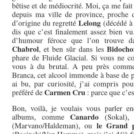
bêtise et de médiocrité. Moi, ça me fait 
depuis ma ville de province, proche d
Lelong
d’origine du regretté
(décédé à 
dis que c’est finalement assez bien vu
d’humour féroce que l’on trouve da
Chabrol
Bidocho
, et ben sûr dans les
phare de Fluide Glacial. Si vous ne co
vous à du brutal. A peu près comme
Branca, cet alcool immonde à base de pl
ai bu, par curiosité, j’ai compris pour
Carmen Cru
préféré de
: parce que c’e
Bon, voilà, je voulais vous parler e
Canardo
albums, comme
(Sokal)
le Grand 
(Marvano/Haldeman), ou