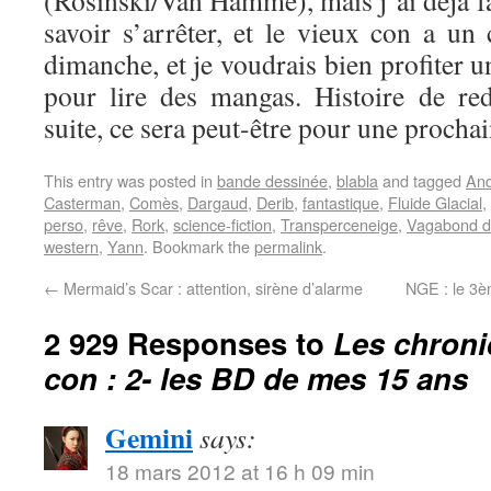
(Rosinski/Van Hamme), mais j’ai déjà fai
savoir s’arrêter, et le vieux con a un
dimanche, et je voudrais bien profiter 
pour lire des mangas. Histoire de re
suite, ce sera peut-être pour une prochai
This entry was posted in
bande dessinée
,
blabla
and tagged
An
Casterman
,
Comès
,
Dargaud
,
Derib
,
fantastique
,
Fluide Glacial
,
perso
,
rêve
,
Rork
,
science-fiction
,
Transperceneige
,
Vagabond d
western
,
Yann
. Bookmark the
permalink
.
←
Mermaid’s Scar : attention, sirène d’alarme
NGE : le 3è
2 929 Responses to
Les chroni
con : 2- les BD de mes 15 ans
Gemini
says:
18 mars 2012 at 16 h 09 min