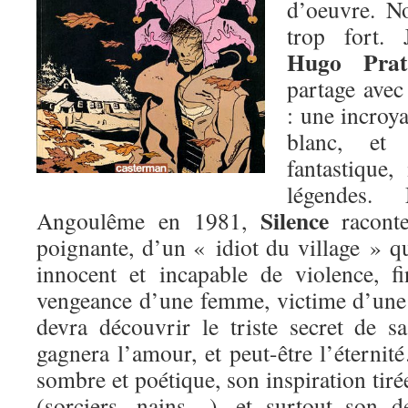
d’oeuvre. No
trop fort. 
Hugo Prat
partage avec 
: une incroya
blanc, et
fantastique,
légendes.
Silence
Angoulême en 1981,
raconte
poignante, d’un « idiot du village » q
innocent et incapable de violence, f
vengeance d’une femme, victime d’une 
devra découvrir le triste secret de s
gagnera l’amour, et peut-être l’étern
sombre et poétique, son inspiration tiré
(sorciers, nains…), et surtout son d