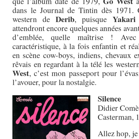
Go West
que l’album date de 1979,
a
dans le Journal de Tintin dès 1971. 
Derib
Yakari
western de
, puisque
attendront encore quelques années avant 
d’emblée, quelle maîtrise ! Avec
caractéristique, à la fois enfantin et réa
en scène cow-boys, indiens, chevaux 
rêvais en regardant à la télé les west
West
, c’est mon passeport pour l’évasi
l’avouer, pour la nostalgie.
Silence
Didier Comè
Casterman, 
Allez hop, je