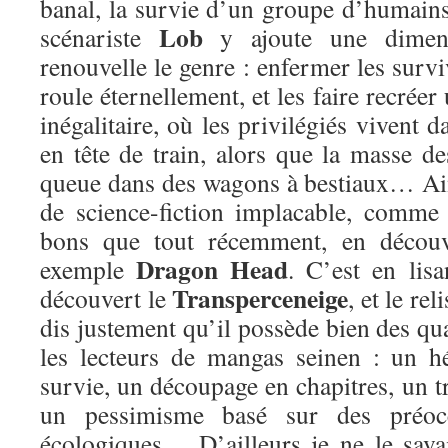
banal, la survie d’un groupe d’humains
Lob
scénariste
y ajoute une dimens
renouvelle le genre : enfermer les survi
roule éternellement, et les faire recréer
inégalitaire, où les privilégiés vivent 
en tête de train, alors que la masse d
queue dans des wagons à bestiaux… Ain
de science-fiction implacable, comme 
bons que tout récemment, en découv
Dragon Head
exemple
. C’est en lis
Transperceneige
découvert le
, et le re
dis justement qu’il possède bien des qua
les lecteurs de mangas seinen : un h
survie, un découpage en chapitres, un tr
un pessimisme basé sur des préocc
écologiques… D’ailleurs je ne le sava