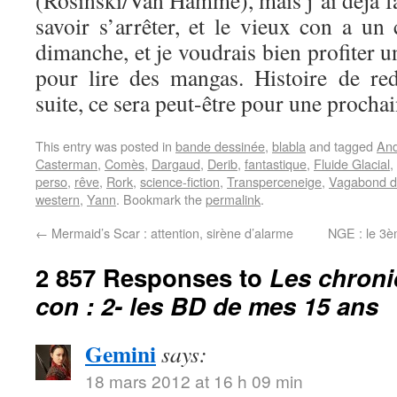
(Rosinski/Van Hamme), mais j’ai déjà fai
savoir s’arrêter, et le vieux con a un
dimanche, et je voudrais bien profiter 
pour lire des mangas. Histoire de re
suite, ce sera peut-être pour une prochai
This entry was posted in
bande dessinée
,
blabla
and tagged
An
Casterman
,
Comès
,
Dargaud
,
Derib
,
fantastique
,
Fluide Glacial
,
perso
,
rêve
,
Rork
,
science-fiction
,
Transperceneige
,
Vagabond d
western
,
Yann
. Bookmark the
permalink
.
←
Mermaid’s Scar : attention, sirène d’alarme
NGE : le 3è
2 857 Responses to
Les chroni
con : 2- les BD de mes 15 ans
Gemini
says:
18 mars 2012 at 16 h 09 min