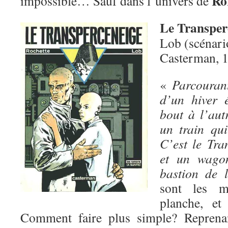
Ro
impossible… Sauf dans l’univers de
Le Transper
Lob (scénari
Casterman, 
«
Parcouran
d’un hiver é
bout à l’aut
un train qui
C’est le Tra
et un wagon
bastion de l
sont les m
planche, et
Comment faire plus simple? Reprena