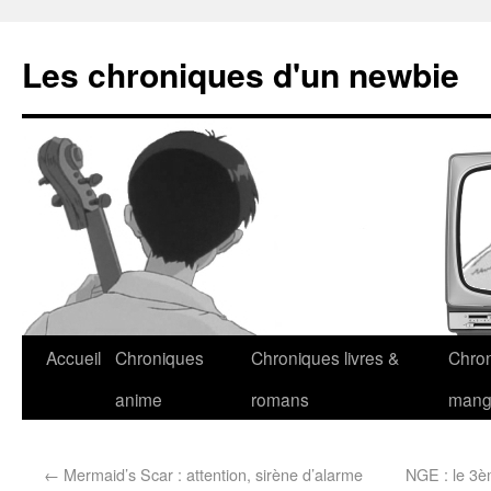
Les chroniques d'un newbie
Accueil
Chroniques
Chroniques livres &
Chro
anime
romans
man
←
Mermaid’s Scar : attention, sirène d’alarme
NGE : le 3è