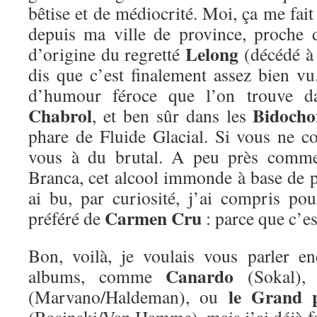
bêtise et de médiocrité. Moi, ça me fait 
depuis ma ville de province, proche d
Lelong
d’origine du regretté
(décédé à 
dis que c’est finalement assez bien vu
d’humour féroce que l’on trouve da
Chabrol
Bidocho
, et ben sûr dans les
phare de Fluide Glacial. Si vous ne co
vous à du brutal. A peu près comme
Branca, cet alcool immonde à base de pl
ai bu, par curiosité, j’ai compris pour
Carmen Cru
préféré de
: parce que c’e
Bon, voilà, je voulais vous parler e
Canardo
albums, comme
(Sokal)
le Grand 
(Marvano/Haldeman), ou