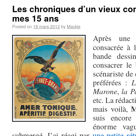
Les chroniques d’un vieux con
mes 15 ans
Posted on
18 mars 2012
by
Mackie
Après un
consacrée à l
bande dessin
consacrer le 
scénariste de 
préférées :
L
Marone
,
la P
etc. La rédact
M
mais voilà,
suis encore 
énorme vagu
submergé. J’ai réagi par
une petite ré