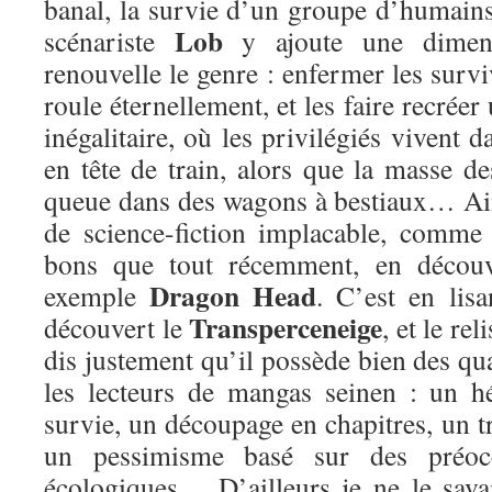
banal, la survie d’un groupe d’humains
Lob
scénariste
y ajoute une dimens
renouvelle le genre : enfermer les survi
roule éternellement, et les faire recréer
inégalitaire, où les privilégiés vivent 
en tête de train, alors que la masse d
queue dans des wagons à bestiaux… Ain
de science-fiction implacable, comme 
bons que tout récemment, en découv
Dragon Head
exemple
. C’est en lis
Transperceneige
découvert le
, et le re
dis justement qu’il possède bien des qua
les lecteurs de mangas seinen : un h
survie, un découpage en chapitres, un tr
un pessimisme basé sur des préocc
écologiques… D’ailleurs je ne le sava