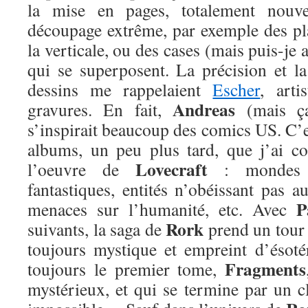
la mise en pages, totalement nou
découpage extrême, par exemple des pla
la verticale, ou des cases (mais puis-je 
qui se superposent. La précision et la
dessins me rappelaient
Escher
, arti
Andreas
gravures. En fait,
(mais ça 
s’inspirait beaucoup des comics US. C’e
albums, un peu plus tard, que j’ai c
Lovecraft
l’oeuvre de
: mondes pa
fantastiques, entités n’obéissant pas a
P
menaces sur l’humanité, etc. Avec
Rork
suivants, la saga de
prend un tour 
toujours mystique et empreint d’ésoté
Fragments
toujours le premier tome,
mystérieux, et qui se termine par un c