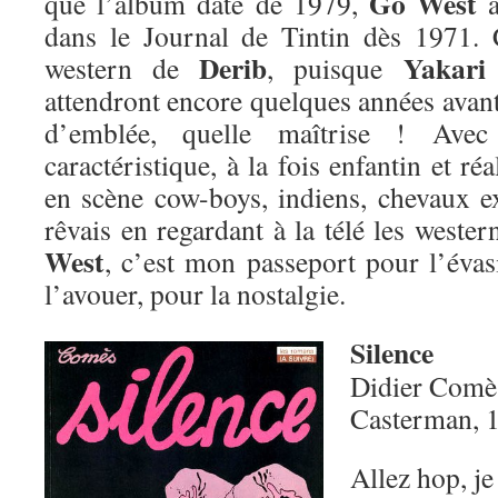
Go West
que l’album date de 1979,
a
dans le Journal de Tintin dès 1971. 
Derib
Yakari
western de
, puisque
attendront encore quelques années avant 
d’emblée, quelle maîtrise ! Avec
caractéristique, à la fois enfantin et réa
en scène cow-boys, indiens, chevaux 
rêvais en regardant à la télé les west
West
, c’est mon passeport pour l’évasi
l’avouer, pour la nostalgie.
Silence
Didier Comè
Casterman, 
Allez hop, je