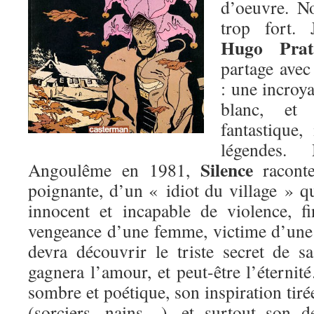
d’oeuvre. No
trop fort. 
Hugo Prat
partage avec 
: une incroya
blanc, et
fantastique,
légendes.
Silence
Angoulême en 1981,
raconte
poignante, d’un « idiot du village » q
innocent et incapable de violence, f
vengeance d’une femme, victime d’une 
devra découvrir le triste secret de s
gagnera l’amour, et peut-être l’étern
sombre et poétique, son inspiration tiré
(sorciers, nains…), et surtout son d