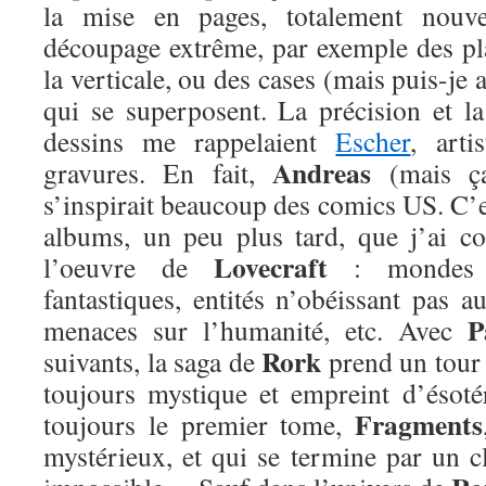
la mise en pages, totalement nou
découpage extrême, par exemple des pla
la verticale, ou des cases (mais puis-je 
qui se superposent. La précision et la
dessins me rappelaient
Escher
, arti
Andreas
gravures. En fait,
(mais ça 
s’inspirait beaucoup des comics US. C’e
albums, un peu plus tard, que j’ai c
Lovecraft
l’oeuvre de
: mondes pa
fantastiques, entités n’obéissant pas a
P
menaces sur l’humanité, etc. Avec
Rork
suivants, la saga de
prend un tour 
toujours mystique et empreint d’ésoté
Fragments
toujours le premier tome,
mystérieux, et qui se termine par un c