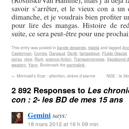
(Rosinski/Van Hamme), mais j’ai déjà fai
savoir s’arrêter, et le vieux con a un
dimanche, et je voudrais bien profiter 
pour lire des mangas. Histoire de re
suite, ce sera peut-être pour une prochai
This entry was posted in
bande dessinée
,
blabla
and tagged
An
Casterman
,
Comès
,
Dargaud
,
Derib
,
fantastique
,
Fluide Glacial
,
perso
,
rêve
,
Rork
,
science-fiction
,
Transperceneige
,
Vagabond d
western
,
Yann
. Bookmark the
permalink
.
←
Mermaid’s Scar : attention, sirène d’alarme
NGE : le 3è
2 892 Responses to
Les chroni
con : 2- les BD de mes 15 ans
Gemini
says:
18 mars 2012 at 16 h 09 min