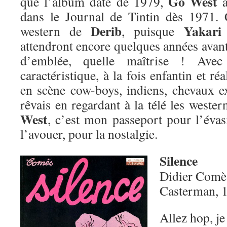
Go West
que l’album date de 1979,
a
dans le Journal de Tintin dès 1971. 
Derib
Yakari
western de
, puisque
attendront encore quelques années avant 
d’emblée, quelle maîtrise ! Avec
caractéristique, à la fois enfantin et réa
en scène cow-boys, indiens, chevaux 
rêvais en regardant à la télé les west
West
, c’est mon passeport pour l’évasi
l’avouer, pour la nostalgie.
Silence
Didier Comè
Casterman, 
Allez hop, je