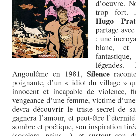
d’oeuvre. No
trop fort. 
Hugo Prat
partage avec 
: une incroya
blanc, et
fantastique,
légendes.
Silence
Angoulême en 1981,
raconte
poignante, d’un « idiot du village » q
innocent et incapable de violence, f
vengeance d’une femme, victime d’une 
devra découvrir le triste secret de s
gagnera l’amour, et peut-être l’étern
sombre et poétique, son inspiration tiré
(sorciers, nains…), et surtout son d