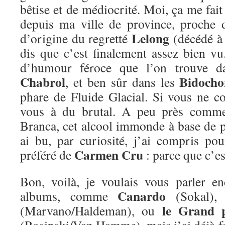
bêtise et de médiocrité. Moi, ça me fait 
depuis ma ville de province, proche d
Lelong
d’origine du regretté
(décédé à 
dis que c’est finalement assez bien vu
d’humour féroce que l’on trouve da
Chabrol
Bidocho
, et ben sûr dans les
phare de Fluide Glacial. Si vous ne co
vous à du brutal. A peu près comme
Branca, cet alcool immonde à base de pl
ai bu, par curiosité, j’ai compris pour
Carmen Cru
préféré de
: parce que c’e
Bon, voilà, je voulais vous parler e
Canardo
albums, comme
(Sokal)
le Grand 
(Marvano/Haldeman), ou