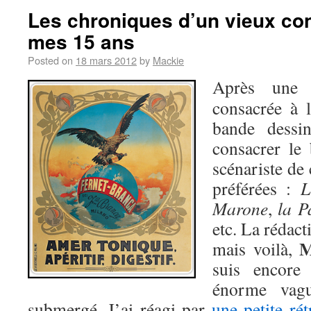
Les chroniques d’un vieux con
mes 15 ans
Posted on
18 mars 2012
by
Mackie
Après un
consacrée à l
bande dessin
consacrer le 
scénariste de 
préférées :
L
Marone
,
la P
etc. La rédact
M
mais voilà,
suis encore 
énorme vagu
submergé. J’ai réagi par
une petite ré