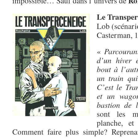
Ro
impossible… Sauf dans l’univers de
Le Transper
Lob (scénari
Casterman, 
«
Parcouran
d’un hiver é
bout à l’aut
un train qui
C’est le Tra
et un wagon
bastion de l
sont les m
planche, et
Comment faire plus simple? Reprena