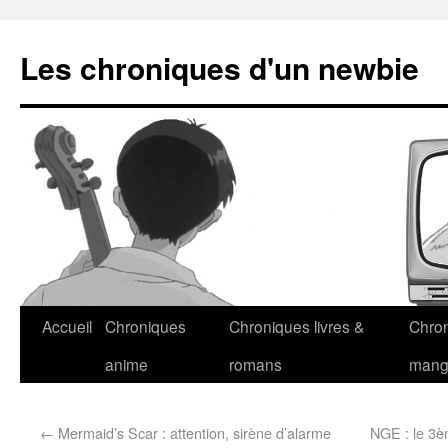
Les chroniques d'un newbie
Accueil
Chroniques
Chroniques livres &
Chro
anime
romans
man
←
Mermaid’s Scar : attention, sirène d’alarme
NGE : le 3è