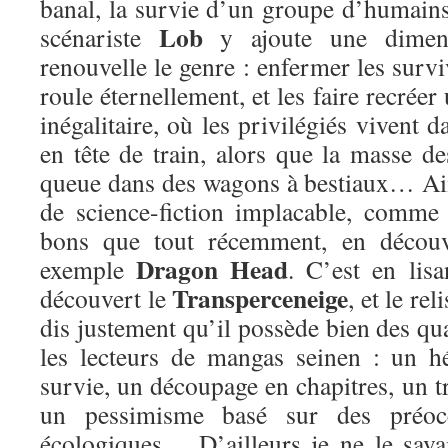
banal, la survie d’un groupe d’humains
Lob
scénariste
y ajoute une dimens
renouvelle le genre : enfermer les survi
roule éternellement, et les faire recréer
inégalitaire, où les privilégiés vivent 
en tête de train, alors que la masse d
queue dans des wagons à bestiaux… Ain
de science-fiction implacable, comme 
bons que tout récemment, en découv
Dragon Head
exemple
. C’est en lis
Transperceneige
découvert le
, et le re
dis justement qu’il possède bien des qua
les lecteurs de mangas seinen : un h
survie, un découpage en chapitres, un tr
un pessimisme basé sur des préocc
écologiques… D’ailleurs je ne le sava