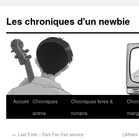
Les chroniques d'un newbie
Accueil
Chroniques
Chroniques livres &
Chro
anime
romans
man
←
Last Exile – Fam Fan Fan service
L’Affair