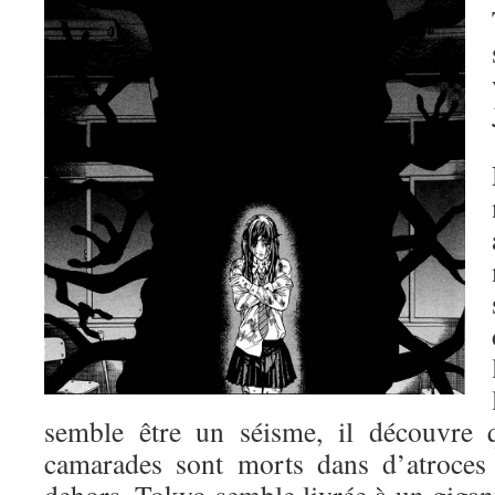
semble être un séisme, il découvre 
camarades sont morts dans d’atroces 
dehors, Tokyo semble livrée à un gigan