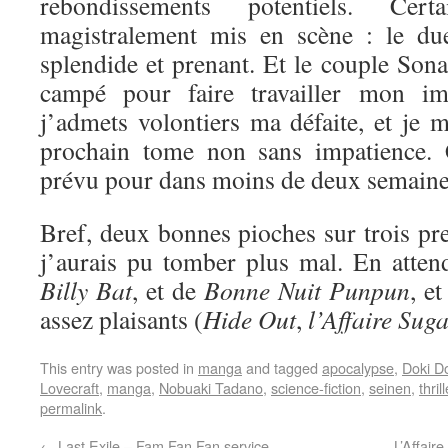
rebondissements potentiels. Cer
magistralement mis en scène : le due
splendide et prenant. Et le couple Son
campé pour faire travailler mon ima
j’admets volontiers ma défaite, et je 
prochain tome non sans impatience. 
prévu pour dans moins de deux semain
Bref, deux bonnes pioches sur trois pr
j’aurais pu tomber plus mal. En atten
Billy Bat
, et de
Bonne Nuit Punpun
, e
assez plaisants (
Hide Out
,
l’Affaire Sug
This entry was posted in
manga
and tagged
apocalypse
,
Doki D
Lovecraft
,
manga
,
Nobuaki Tadano
,
science-fiction
,
seinen
,
thrill
permalink
.
←
Last Exile – Fam Fan Fan service
L’Affair