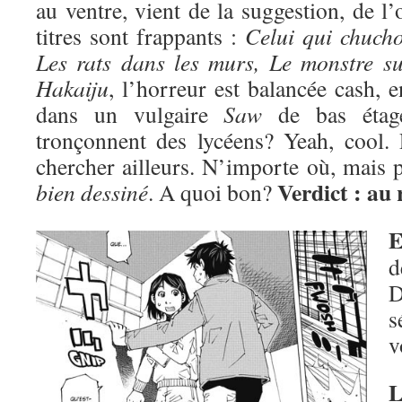
au ventre, vient de la suggestion, de l
titres sont frappants :
Celui qui chucho
Les rats dans les murs, Le monstre su
Hakaiju
, l’horreur est balancée cash, 
dans un vulgaire
Saw
de bas étage
tronçonnent des lycéens? Yeah, cool. P
chercher ailleurs. N’importe où, mais pa
Verdict : au 
bien dessiné
. A quoi bon?
E
d
D
s
v
L