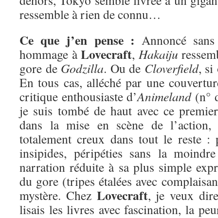
ressemble à rien de connu…
Ce que j’en pense :
Annoncé sans
Lovecraft
hommage à
,
Hakaiju
ressemb
gore de
Godzilla
. Ou de
Cloverfield
, si
En tous cas, alléché par une couvertur
critique enthousiaste d’
Animeland
(n° 
je suis tombé de haut avec ce premier
dans la mise en scène de l’action, 
totalement creux dans tout le reste : 
insipides, péripéties sans la moindr
narration réduite à sa plus simple exp
du gore (tripes étalées avec complaisa
Lovecraft
mystère. Chez
, je veux dire
lisais les livres avec fascination, la pe