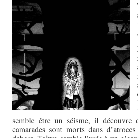
semble être un séisme, il découvre 
camarades sont morts dans d’atroces 
dehors, Tokyo semble livrée à un gigan