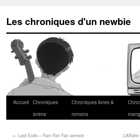
Les chroniques d'un newbie
Accueil
Chroniques
Chroniques livres &
Chro
anime
romans
man
←
Last Exile – Fam Fan Fan service
L’Affair