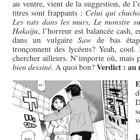
au ventre, vient de la suggestion, de l
titres sont frappants :
Celui qui chucho
Les rats dans les murs, Le monstre su
Hakaiju
, l’horreur est balancée cash, 
dans un vulgaire
Saw
de bas étage
tronçonnent des lycéens? Yeah, cool. P
chercher ailleurs. N’importe où, mais pa
Verdict : au 
bien dessiné
. A quoi bon?
E
d
D
s
v
L