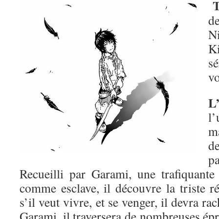
T
d
N
K
s
v
L
l
m
de
p
Recueilli par Garami, une trafiquant
comme esclave, il découvre la triste ré
s’il veut vivre, et se venger, il devra r
Garami, il traversera de nombreuses épr