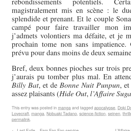
rebondissements potentiels. Cer
magistralement mis en scène : le due
splendide et prenant. Et le couple Son
campé pour faire travailler mon ima
j’admets volontiers ma défaite, et je 
prochain tome non sans impatience. 
prévu pour dans moins de deux semain
Bref, deux bonnes pioches sur trois pr
j’aurais pu tomber plus mal. En atten
Billy Bat
, et de
Bonne Nuit Punpun
, e
assez plaisants (
Hide Out
,
l’Affaire Sug
This entry was posted in
manga
and tagged
apocalypse
,
Doki D
Lovecraft
,
manga
,
Nobuaki Tadano
,
science-fiction
,
seinen
,
thrill
permalink
.
←
Last Exile – Fam Fan Fan service
L’Affair