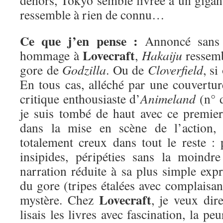
ressemble à rien de connu…
Ce que j’en pense :
Annoncé sans
Lovecraft
hommage à
,
Hakaiju
ressemb
gore de
Godzilla
. Ou de
Cloverfield
, si
En tous cas, alléché par une couvertur
critique enthousiaste d’
Animeland
(n° 
je suis tombé de haut avec ce premier
dans la mise en scène de l’action, 
totalement creux dans tout le reste : 
insipides, péripéties sans la moindr
narration réduite à sa plus simple exp
du gore (tripes étalées avec complaisa
Lovecraft
mystère. Chez
, je veux dire
lisais les livres avec fascination, la pe