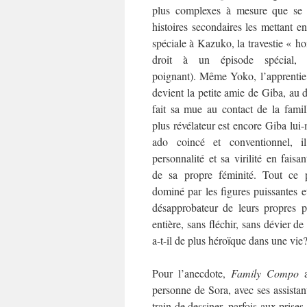
plus complexes à mesure que se 
histoires secondaires les mettant e
spéciale à Kazuko, la travestie « h
droit à un épisode spécial, pa
poignant). Même Yoko, l’apprentie 
devient la petite amie de Giba, au 
fait sa mue au contact de la fami
plus révélateur est encore Giba lu
ado coincé et conventionnel, i
personnalité et sa virilité en fais
de sa propre féminité. Tout ce 
dominé par les figures puissantes 
désapprobateur de leurs propres pa
entière, sans fléchir, sans dévier de
a-t-il de plus héroïque dans une vie
Pour l’anecdote,
Family Compo
a
personne de Sora, avec ses assistan
train de dessiner, parfois aux prise