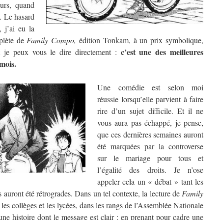
urs, quand
x. Le hasard
, j’ai eu la
plète de
Family Compo,
édition Tonkam, à un prix symbolique,
c’est une des meilleures
t je peux vous le dire directement :
mois.
Une comédie est selon moi
réussie lorsqu’elle parvient à faire
rire d’un sujet difficile. Et il ne
vous aura pas échappé, je pense,
que ces dernières semaines auront
été marquées par la controverse
sur le mariage pour tous et
l’égalité des droits. Je n’ose
appeler cela un « débat » tant les
s auront été rétrogrades. Dans un tel contexte, la lecture de
Family
 les collèges et les lycées, dans les rangs de l’Assemblée Nationale
à une histoire dont le message est clair : en prenant pour cadre une