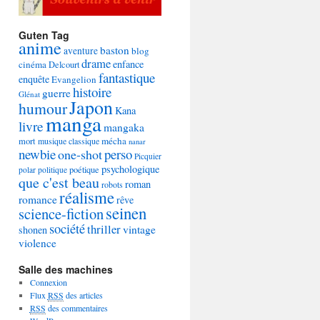
Guten Tag
anime
baston
aventure
blog
drame
enfance
cinéma
Delcourt
fantastique
enquête
Evangelion
histoire
guerre
Glénat
Japon
humour
Kana
manga
livre
mangaka
mécha
mort
musique classique
nanar
newbie
perso
one-shot
Picquier
psychologique
poétique
polar
politique
que c'est beau
roman
robots
réalisme
romance
rêve
seinen
science-fiction
société
thriller
vintage
shonen
violence
Salle des machines
Connexion
Flux
RSS
des articles
RSS
des commentaires