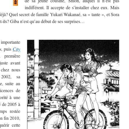
de sa jeune cousine, Shion, auquel il n’est pas
indifférent. Il accepte de s’installer chez eux. Mais
déjà? Quel secret de famille Yukari Wakanaé, sa « tante », et Sora
-ils? Giba n’est qu’au début de ses surprises…
e importante
s
, puis
City
 première
juste avant
e chez nous
2002, sa
e, suite au
licences de
orité à une
é de 2005 à
mps restée
on fin 2010,
uérir cette