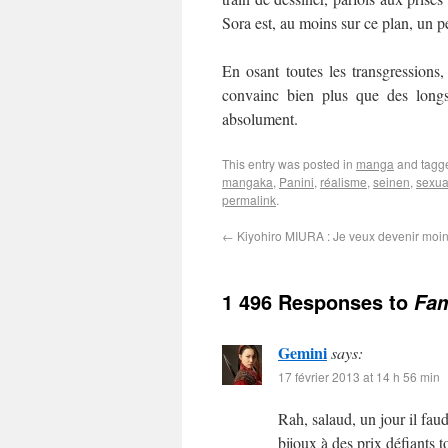
Sora est, au moins sur ce plan, un 
En osant toutes les transgressions,
convainc bien plus que des longs 
absolument.
This entry was posted in
manga
and tag
mangaka
,
Panini
,
réalisme
,
seinen
,
sexua
permalink
.
←
Kiyohiro MIURA : Je veux devenir moin
1 496 Responses to
Fam
Gemini
says:
17 février 2013 at 14 h 56 min
Rah, salaud, un jour il fau
bijoux à des prix défiants 