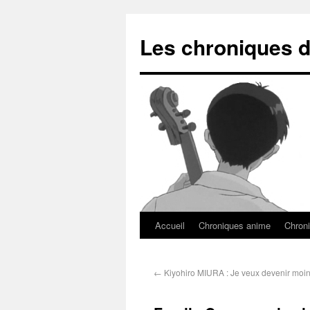
Les chroniques d
Accueil
Chroniques anime
Chroni
←
Kiyohiro MIURA : Je veux devenir moin