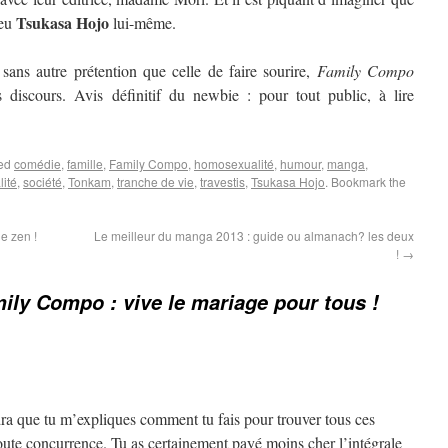
Tsukasa Hojo
peu
lui-même.
 sans autre prétention que celle de faire sourire,
Family Compo
discours. Avis définitif du newbie : pour tout public, à lire
ged
comédie
,
famille
,
Family Compo
,
homosexualité
,
humour
,
manga
,
lité
,
société
,
Tonkam
,
tranche de vie
,
travestis
,
Tsukasa Hojo
. Bookmark the
e zen !
Le meilleur du manga 2013 : guide ou almanach? les deux
!
→
ily Compo : vive le mariage pour tous !
dra que tu m’expliques comment tu fais pour trouver tous ces
toute concurrence. Tu as certainement payé moins cher l’intégrale