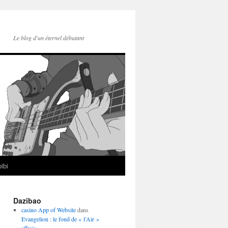
Le blog d'un éternel débutant
ibi
Dazibao
casino App of Website
dans
Evangelion : le fond de « l’Air »