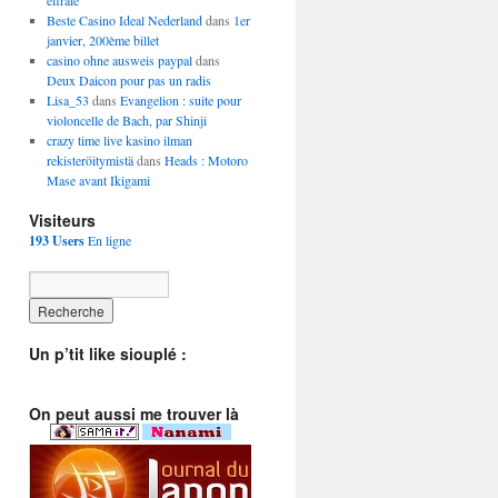
effraie
Beste Casino Ideal Nederland
dans
1er
janvier, 200ème billet
casino ohne ausweis paypal
dans
Deux Daicon pour pas un radis
Lisa_53
dans
Evangelion : suite pour
violoncelle de Bach, par Shinji
crazy time live kasino ilman
rekisteröitymistä
dans
Heads : Motoro
Mase avant Ikigami
Visiteurs
193 Users
En ligne
Un p’tit like siouplé :
On peut aussi me trouver là