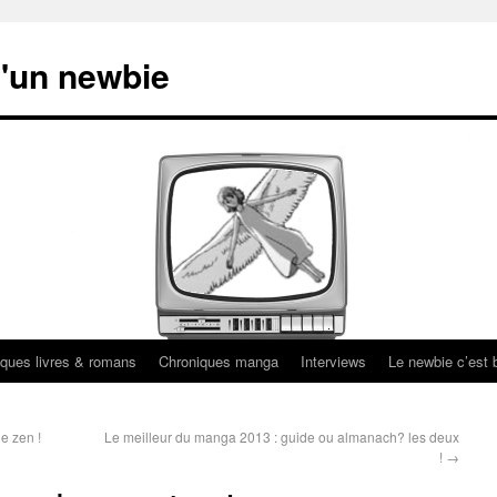
'un newbie
ques livres & romans
Chroniques manga
Interviews
Le newbie c’est b
e zen !
Le meilleur du manga 2013 : guide ou almanach? les deux
!
→