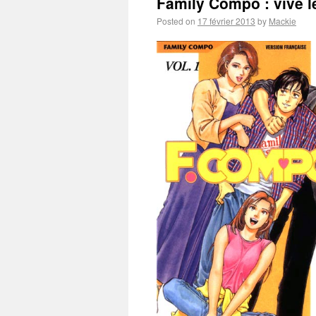
Family Compo : vive l
Posted on
17 février 2013
by
Mackie