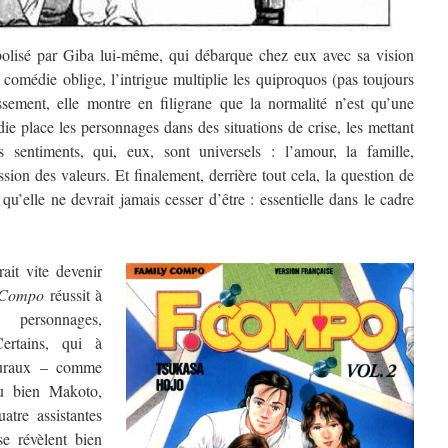
bolisé par Giba lui-même, qui débarque chez eux avec sa vision
i, comédie oblige, l’intrigue multiplie les quiproquos (pas toujours
issement, elle montre en filigrane que la normalité n’est qu’une
e place les personnages dans des situations de crise, les mettant
s sentiments, qui, eux, sont universels : l’amour, la famille,
ssion des valeurs. Et finalement, derrière tout cela, la question de
 qu’elle ne devrait jamais cesser d’être : essentielle dans le cadre
ait vite devenir
 Compo
réussit à
 personnages,
ertains, qui à
aturaux – comme
u bien Makoto,
tre assistantes
e révèlent bien