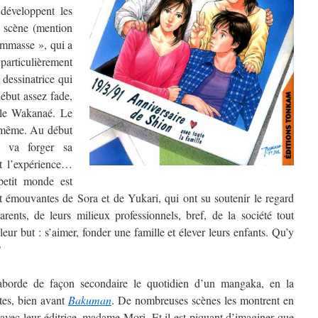
développent les
n scène (mention
ommasse », qui a
rticulièrement
dessinatrice qui
début assez fade,
lle Wakanaé. Le
i-même. Au début
l va forger sa
ant l’expérience…
petit monde est
et émouvantes de Sora et de Yukari, qui ont su soutenir le regard
rents, de leurs milieux professionnels, bref, de la société tout
 leur but : s’aimer, fonder une famille et élever leurs enfants. Qu’y
?
borde de façon secondaire le quotidien d’un mangaka, en la
tes, bien avant
Bakuman
. De nombreuses scènes les montrent en
s avec leur éditrice, madame Mori. Et il est piquant d’imaginer que