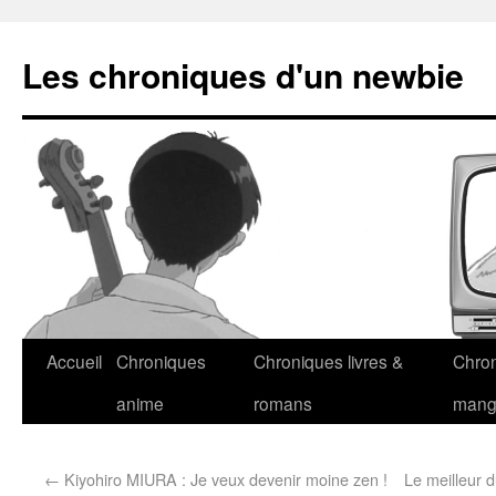
Les chroniques d'un newbie
Accueil
Chroniques
Chroniques livres &
Chro
anime
romans
man
←
Kiyohiro MIURA : Je veux devenir moine zen !
Le meilleur 