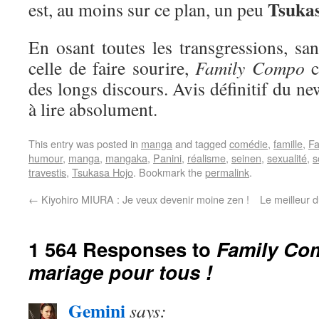
Tsuka
est, au moins sur ce plan, un peu
En osant toutes les transgressions, sa
celle de faire sourire,
Family Compo
c
des longs discours. Avis définitif du ne
à lire absolument.
This entry was posted in
manga
and tagged
comédie
,
famille
,
F
humour
,
manga
,
mangaka
,
Panini
,
réalisme
,
seinen
,
sexualité
,
s
travestis
,
Tsukasa Hojo
. Bookmark the
permalink
.
←
Kiyohiro MIURA : Je veux devenir moine zen !
Le meilleur 
1 564 Responses to
Family Com
mariage pour tous !
Gemini
says: