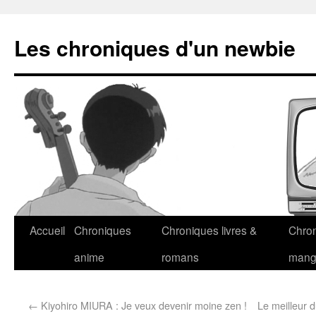
Les chroniques d'un newbie
Accueil
Chroniques
Chroniques livres &
Chro
anime
romans
man
←
Kiyohiro MIURA : Je veux devenir moine zen !
Le meilleur 