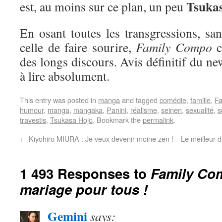
Tsuka
est, au moins sur ce plan, un peu
En osant toutes les transgressions, sa
celle de faire sourire,
Family Compo
c
des longs discours. Avis définitif du ne
à lire absolument.
This entry was posted in
manga
and tagged
comédie
,
famille
,
F
humour
,
manga
,
mangaka
,
Panini
,
réalisme
,
seinen
,
sexualité
,
s
travestis
,
Tsukasa Hojo
. Bookmark the
permalink
.
←
Kiyohiro MIURA : Je veux devenir moine zen !
Le meilleur 
1 493 Responses to
Family Com
mariage pour tous !
Gemini
says: