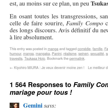
Tsuka
est, au moins sur ce plan, un peu
En osant toutes les transgressions, sa
celle de faire sourire,
Family Compo
c
des longs discours. Avis définitif du ne
à lire absolument.
This entry was posted in
manga
and tagged
comédie
,
famille
,
F
humour
,
manga
,
mangaka
,
Panini
,
réalisme
,
seinen
,
sexualité
,
s
travestis
,
Tsukasa Hojo
. Bookmark the
permalink
.
←
Kiyohiro MIURA : Je veux devenir moine zen !
Le meilleur 
1 564 Responses to
Family Com
mariage pour tous !
Gemini
says: