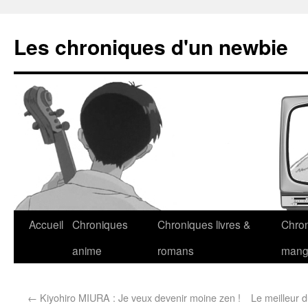
Les chroniques d'un newbie
Accueil
Chroniques
Chroniques livres &
Chro
anime
romans
man
←
Kiyohiro MIURA : Je veux devenir moine zen !
Le meilleur 