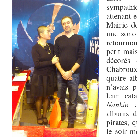
sympathi
attenant e
Mairie de
une sono 
retourno
petit mai
décorés 
Chabrou
quatre al
n’avais 
leur cat
Nankin
et
albums d
pirates, q
le soir m