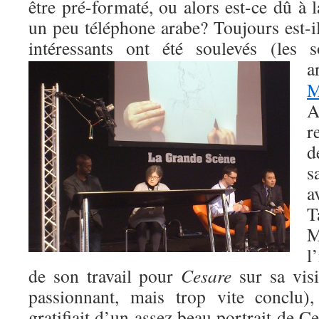
être pré-formaté, ou alors est-ce dû à l
un peu téléphone arabe? Toujours est-il
intéressants ont été soulevés (les s
a
M
A
r
d
s
a
T
M
l
de son travail pour
Cesare
sur sa visi
passionnant, mais trop vite conclu
gratifiait d’un assez beau portrait de C