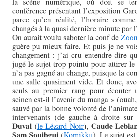
la scène numérique, où doit se teni
conférence présentant l’exposition Garo.
parce qu’en réalité, l’horaire comm
changés à la quasi dernière minute par l
On aurait voulu saboter la conf de
Zoom
guère pu mieux faire. Et puis je ne voi
changement : j’ai cru entendre dire qu
jugé le sujet trop pointu pour attirer 
n’a pas gagné au change, puisque la co
une salle quasiment vide. Et donc, av
seuls au premier rang pour écouter 
seinen est-il l’avenir du manga » (ouah
sauvé par la bonne volonté de l’animateu
intervenants (de gauche à droite sur
Duval
Caude Lebla
(
le Lézard Noir
),
Sam Souibgui
(
Komikku
).
Le sujet est