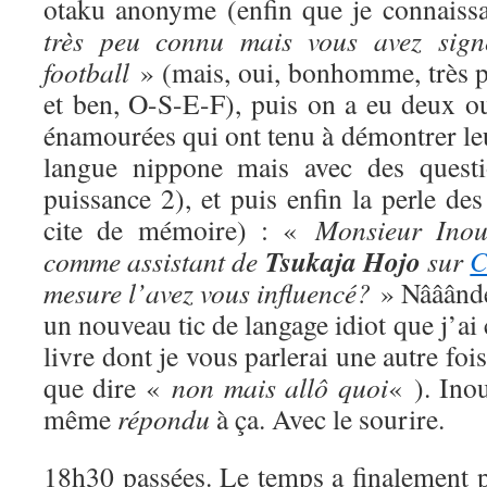
otaku anonyme (enfin que je connaissa
très peu connu mais vous avez signé
football
» (mais, oui, bonhomme, très pe
et ben, O-S-E-F), puis on a eu deux ou
énamourées qui ont tenu à démontrer le
langue nippone mais avec des questi
puissance 2), et puis enfin la perle des 
cite de mémoire) : «
Monsieur Inoué
Tsukaja Hojo
comme assistant de
sur
C
mesure l’avez vous influencé?
» Nââândé
un nouveau tic de langage idiot que j’ai 
livre dont je vous parlerai une autre fois
que dire «
non mais allô quoi
« ). Inou
même
répondu
à ça. Avec le sourire.
18h30 passées. Le temps a finalement p