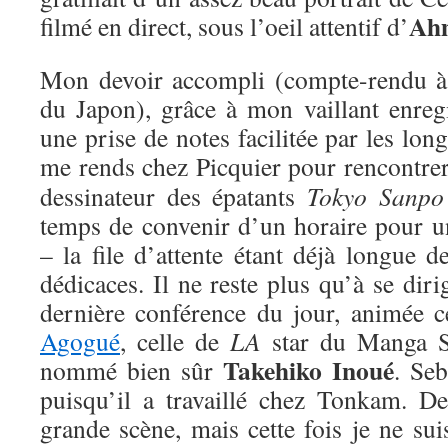
Ah
filmé en direct, sous l’oeil attentif d’
Mon devoir accompli (compte-rendu à 
du Japon), grâce à mon vaillant enregi
une prise de notes facilitée par les lon
me rends chez Picquier pour rencontre
dessinateur des épatants
Tokyo Sanpo
temps de convenir d’un horaire pour 
– la file d’attente étant déjà longue d
dédicaces. Il ne reste plus qu’à se diri
dernière conférence du jour, animée c
Agogué
, celle de
LA
star du Manga Sq
Takehiko Inoué
nommé bien sûr
. Seb
puisqu’il a travaillé chez Tonkam. D
grande scène, mais cette fois je ne su