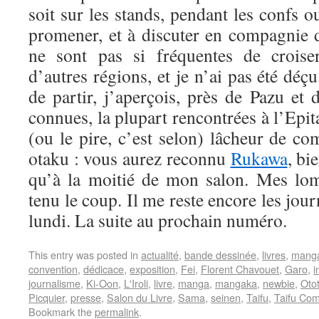
soit sur les stands, pendant les confs 
promener, et à discuter en compagnie 
ne sont pas si fréquentes de croise
d’autres régions, et je n’ai pas été déçu
de partir, j’aperçois, près de Pazu et
connues, la plupart rencontrées à l’Epit
(ou le pire, c’est selon) lâcheur de c
otaku : vous aurez reconnu
Rukawa
, bi
qu’à la moitié de mon salon. Mes lom
tenu le coup. Il me reste encore les jou
lundi. La suite au prochain numéro.
This entry was posted in
actualité
,
bande dessinée
,
livres
,
mang
convention
,
dédicace
,
exposition
,
Fei
,
Florent Chavouet
,
Garo
,
i
journalisme
,
Ki-Oon
,
L'Iroli
,
livre
,
manga
,
mangaka
,
newbie
,
Oto
Picquier
,
presse
,
Salon du Livre
,
Sama
,
seinen
,
Taifu
,
Taifu Com
Bookmark the
permalink
.