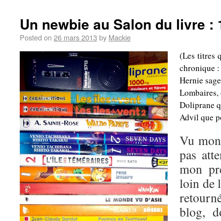
Un newbie au Salon du livre :
Posted on
26 mars 2013
by
Mackie
(Les titres 
chronique : 
Hernie sage
Lombaires, 
Doliprane q
Advil que p
Vu mon 
pas att
mon pr
loin de 
retourné
blog, d