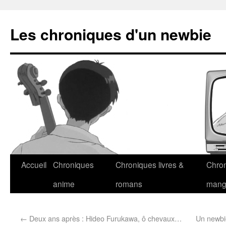
Les chroniques d'un newbie
Accueil
Chroniques
Chroniques livres &
Chro
anime
romans
man
←
Deux ans après : Hideo Furukawa, ô chevaux…
Un newbie