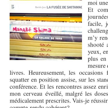
moi une
Et com
journé
facile,
challe
m’y ren
shooté 
yeux, e
plus en
mesure q
livres. Heureusement, les occasions
squatter en position assise, sur les stan
conférence. Et les rencontres assez enr
mon cerveau éveillé, malgré les dose
médicalement prescrites. Vais-je réussi
compte-rendu cohérent?