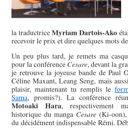
Myriam Dartois-Ako
la traductrice
éta
recevoir le prix et dire quelques mots d
Un peu plus tard, je remets ma casq
pour la conférence
Cesare
, devant la gr
je retrouve la joyeuse bande de Paul O
Céline Maxant, Leang Seng, mais auss
plaisir, maintenant tu remplis le
form
Sama
, promis?). La conférence réu
Motoaki Hara
, respectivement ma
historique du manga
Cesare
(Ki-oon),
du décidément indispensable Rémi. Déba