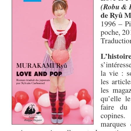
(Robu & 
de Ryû 
1996 – Pi
poche, 20
Traductio
L’histoir
s’intéres
la vie : 
les articl
les maga
qu’elle l
faire du
copines.
marques d