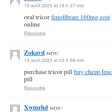
15 août 2023 at 18 h 37 min
oral tricor
fenofibrate 160mg cost
online
Répondre
Zokavd
says:
15 août 2023 at 23 h 58 min
purchase tricor pill
buy cheap feno
pill
Répondre
Xwmrhd
says: