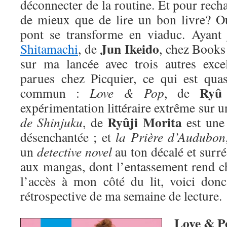
déconnecter de la routine. Et pour recha
de mieux que de lire un bon livre? Ou
pont se transforme en viaduc. Ayant 
Jun Ikeido
Shitamachi
, de
, chez Books 
sur ma lancée avec trois autres excell
parues chez Picquier, ce qui est qua
Ryû
commun :
Love & Pop
, de
expérimentation littéraire extrême sur u
Ryûji Morita
de Shinjuku
, de
est une
désenchantée ; et
la Prière d’Audubon
un
detective novel
au ton décalé et surré
aux mangas, dont l’entassement rend ch
l’accès à mon côté du lit, voici don
rétrospective de ma semaine de lecture.
Love & P