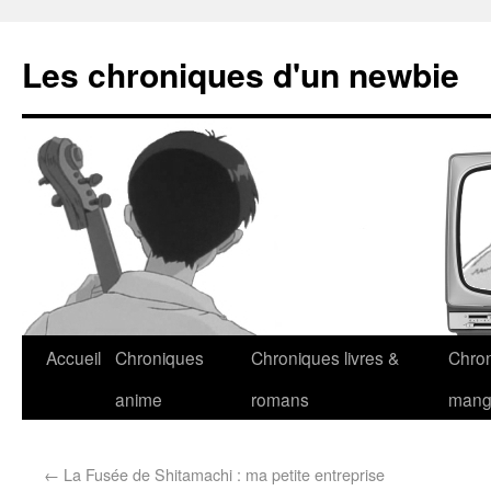
Les chroniques d'un newbie
Accueil
Chroniques
Chroniques livres &
Chro
anime
romans
man
←
La Fusée de Shitamachi : ma petite entreprise