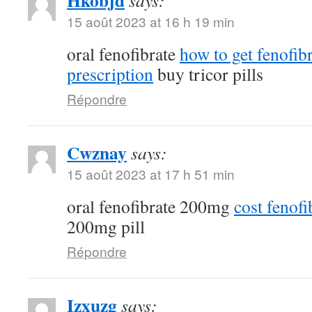
Hkobjd
says:
15 août 2023 at 16 h 19 min
oral fenofibrate
how to get fenofib
prescription
buy tricor pills
Répondre
Cwznay
says:
15 août 2023 at 17 h 51 min
oral fenofibrate 200mg
cost fenofi
200mg pill
Répondre
Izxuzg
says: