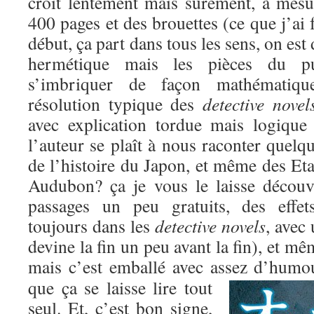
croît lentement mais sûrement, à mesu
400 pages et des brouettes (ce que j’ai f
début, ça part dans tous les sens, on est 
hermétique mais les pièces du p
s’imbriquer de façon mathématiq
résolution typique des
detective novel
avec explication tordue mais logique
l’auteur se plaît à nous raconter quel
de l’histoire du Japon, et même des E
Audubon? ça je vous le laisse découvr
passages un peu gratuits, des effe
toujours dans les
detective novels
, avec
devine la fin un peu avant la fin), et m
mais c’est emballé avec assez d’humou
que ça se laisse lire tout
seul. Et, c’est bon signe,