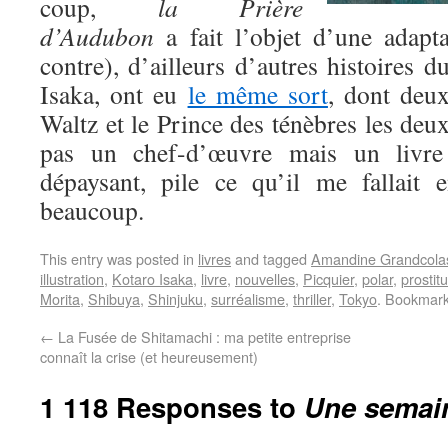
coup,
la Prière
d’Audubon
a fait l’objet d’une adap
contre), d’ailleurs d’autres histoires
Isaka, ont eu
le même sort
, dont deux
Waltz et le Prince des ténèbres les de
pas un chef-d’œuvre mais un livre 
dépaysant, pile ce qu’il me fallait 
beaucoup.
This entry was posted in
livres
and tagged
Amandine Grandcola
illustration
,
Kotaro Isaka
,
livre
,
nouvelles
,
Picquier
,
polar
,
prostitu
Morita
,
Shibuya
,
Shinjuku
,
surréalisme
,
thriller
,
Tokyo
. Bookmar
←
La Fusée de Shitamachi : ma petite entreprise
connaît la crise (et heureusement)
1 118 Responses to
Une semain