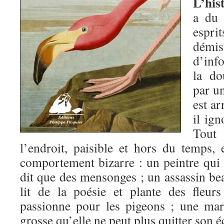
L’his
a du 
esprit
démi
d’info
la do
par u
est ar
il ig
Tout 
l’endroit, paisible et hors du temps,
comportement bizarre : un peintre qui 
dit que des mensonges ; un assassin b
lit de la poésie et plante des fleur
passionne pour les pigeons ; une ma
grosse qu’elle ne peut plus quitter son éc