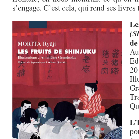
s’engage. C’est cela, qui rend ses livres
Le
(S
de
Au
Edi
20
Il
Gr
Tr
Qu
L’
po