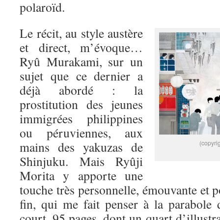
polaroïd.
Le récit, au style austère
et direct, m’évoque…
Ryû Murakami, sur un
sujet que ce dernier a
déjà abordé : la
prostitution des jeunes
immigrées philippines
ou péruviennes, aux
mains des yakuzas de
(copyri
Shinjuku. Mais Ryûji
Morita y apporte une
touche très personnelle, émouvante et po
fin, qui me fait penser à la parabole
court, 95 pages, dont un quart d’illustr