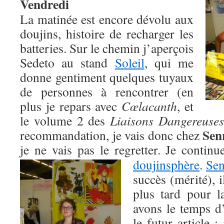
Vendredi
La matinée est encore dévolu aux
doujins, histoire de recharger les
batteries. Sur le chemin j’aperçois
Sedeto au stand
Soleil
, qui me
donne gentiment quelques tuyaux
de personnes à rencontrer (en
plus je repars avec
Cœlacanth
, et
le volume 2 des
Liaisons Dangereuse
Sen
recommandation, je vais donc chez
je ne vais pas le regretter. Je contin
doujinsphère
.
Sen
succès (mérité), i
plus tard pour l
avons le temps d
le futur article 