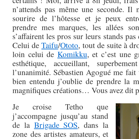
certains ! Moi, arrivé à 8h jeudi, fra
n’attends pas même une seconde. Il 
sourire de l’hôtesse et je peux ent
prendre mes marques, les allées son
s’affairent les pros sur leurs stands pas 
Celui de
Taifu
/
Ototo
, tout de suite à dr
loin celui de
Komikku
, et c’est une 
esthétique, accueillant, superbemen
l’unanimité. Sébastien Agogué me fait 
bien entendu j’oublie de prendre la 
magnifiques créations… Vous avez dit p
Je croise Tetho que
j’accompagne jusqu’au stand
de la
Brigade SOS
, dans la
zone des artistes amateurs, et