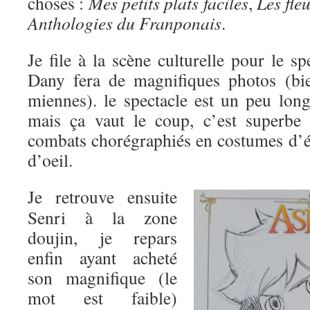
choses :
Mes petits plats faciles
,
Les fle
Anthologies du Franponais
.
Je file à la scène culturelle pour le s
Dany fera de magnifiques photos (bie
miennes). le spectacle est un peu long
mais ça vaut le coup, c’est superbe 
combats chorégraphiés en costumes d’é
d’oeil.
Je retrouve ensuite
Senri à la zone
doujin, je repars
enfin ayant acheté
son magnifique (le
mot est faible)