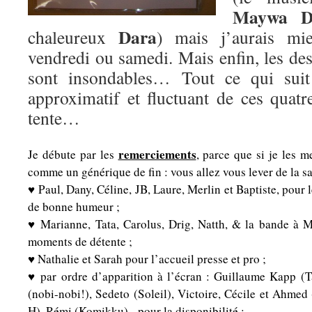
Maywa D
Dara
chaleureux
) mais j’aurais mie
vendredi ou samedi. Mais enfin, les des
sont insondables… Tout ce qui suit
approximatif et fluctuant de ces quatr
tente…
remerciements
Je débute par les
, parce que si je les m
comme un générique de fin : vous allez vous lever de la sall
♥ Paul, Dany, Céline, JB, Laure, Merlin et Baptiste, pour l
de bonne humeur ;
♥ Marianne, Tata, Carolus, Drig, Natth, & la bande à M
moments de détente ;
♥ Nathalie et Sarah pour l’accueil presse et pro ;
♥ par ordre d’apparition à l’écran : Guillaume Kapp (T
(nobi-nobi!), Sedeto (Soleil), Victoire, Cécile et Ahmed
H), Rémi (Komikku), pour la disponibilité ;