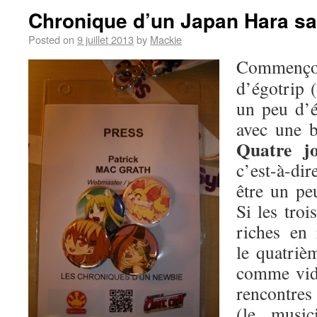
Chronique d’un Japan Hara s
Posted on
9 juillet 2013
by
Mackie
Commen
d’égotrip 
un peu d’é
avec une b
Quatre j
c’est-à-dire
être un p
Si les troi
riches en 
le quatrièm
comme vid
rencontres 
(le music