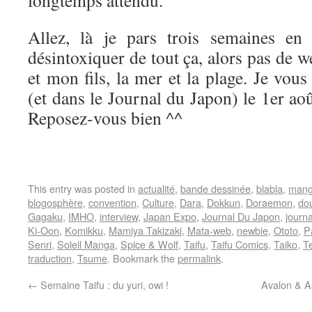
longtemps attendu.
Allez, là je pars trois semaines en
désintoxiquer de tout ça, alors pas de
et mon fils, la mer et la plage. Je vou
(et dans le Journal du Japon) le 1er aoû
Reposez-vous bien ^^
This entry was posted in
actualité
,
bande dessinée
,
blabla
,
man
blogosphère
,
convention
,
Culture
,
Dara
,
Dokkun
,
Doraemon
,
dou
Gagaku
,
IMHO
,
interview
,
Japan Expo
,
Journal Du Japon
,
journ
Ki-Oon
,
Komikku
,
Mamiya Takizaki
,
Mata-web
,
newbie
,
Ototo
,
P
Senri
,
Soleil Manga
,
Spice & Wolf
,
Taifu
,
Taifu Comics
,
Taiko
,
T
traduction
,
Tsume
. Bookmark the
permalink
.
←
Semaine Taifu : du yuri, owi !
Avalon & As