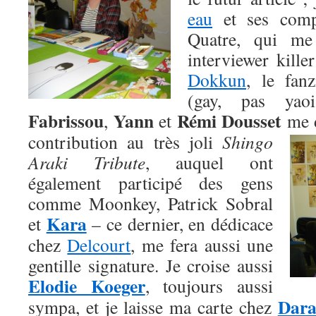
eau
et ses comp
Quatre, qui me
interviewer kille
Dokkun
, le fan
(gay, pas ya
Fabrissou
Yann
Rémi Dousset
,
et
me d
contribution au très joli
Shingo
Araki Tribute
, auquel ont
également participé des gens
comme Moonkey, Patrick Sobral
Kara
et
– ce dernier, en dédicace
chez
Delcourt
, me fera aussi une
gentille signature. Je croise aussi
Elodie Koeger
, toujours aussi
Dar
sympa, et je laisse ma carte chez