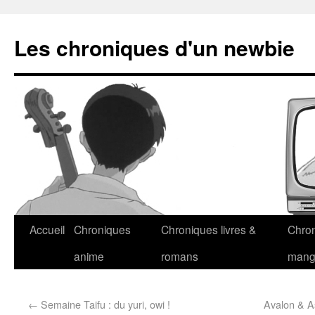
Les chroniques d'un newbie
Accueil
Chroniques
Chroniques livres &
Chro
anime
romans
man
←
Semaine Taifu : du yuri, owi !
Avalon & As