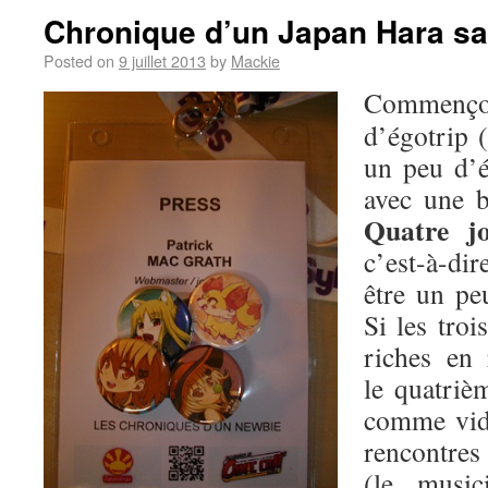
Chronique d’un Japan Hara s
Posted on
9 juillet 2013
by
Mackie
Commen
d’égotrip 
un peu d’é
avec une b
Quatre j
c’est-à-dire
être un p
Si les troi
riches en 
le quatrièm
comme vid
rencontres 
(le music