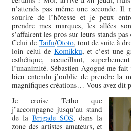
certains ! Moi, arrivé à 8h jeudi, fra
n’attends pas même une seconde. Il 
sourire de l’hôtesse et je peux ent
prendre mes marques, les allées son
s’affairent les pros sur leurs stands pas 
Celui de
Taifu
/
Ototo
, tout de suite à dr
loin celui de
Komikku
, et c’est une 
esthétique, accueillant, superbemen
l’unanimité. Sébastien Agogué me fait 
bien entendu j’oublie de prendre la 
magnifiques créations… Vous avez dit p
Je croise Tetho que
j’accompagne jusqu’au stand
de la
Brigade SOS
, dans la
zone des artistes amateurs, et