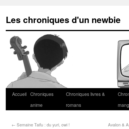
Les chroniques d'un newbie
Accueil
Chroniques
Chroniques livres &
Chro
anime
romans
man
←
Semaine Taifu : du yuri, owi !
Avalon & As