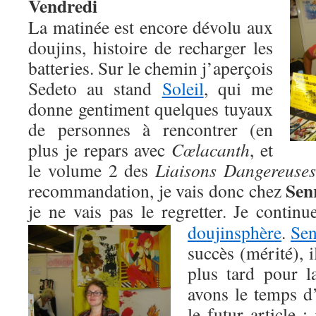
Vendredi
La matinée est encore dévolu aux
doujins, histoire de recharger les
batteries. Sur le chemin j’aperçois
Sedeto au stand
Soleil
, qui me
donne gentiment quelques tuyaux
de personnes à rencontrer (en
plus je repars avec
Cœlacanth
, et
le volume 2 des
Liaisons Dangereuse
Sen
recommandation, je vais donc chez
je ne vais pas le regretter. Je contin
doujinsphère
.
Sen
succès (mérité), i
plus tard pour l
avons le temps d
le futur article 