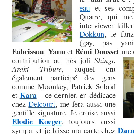
eau
et ses comp
Quatre, qui me
interviewer kille
Dokkun
, le fan
(gay, pas ya
Fabrissou
Yann
Rémi Dousset
,
et
me d
contribution au très joli
Shingo
Araki Tribute
, auquel ont
également participé des gens
comme Moonkey, Patrick Sobral
Kara
et
– ce dernier, en dédicace
chez
Delcourt
, me fera aussi une
gentille signature. Je croise aussi
Elodie Koeger
, toujours aussi
Dar
sympa, et je laisse ma carte chez