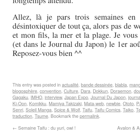
longtemps attendu.
Allez, là je pars trois semaines en
désintoxiquer de tout ça, alors pas de
et mon fils, la mer et la plage. Je vou
(et dans le Journal du Japon) le 1er aoû
Reposez-vous bien ^^
This entry was posted in
actualité
,
bande dessinée
,
blabla
,
man
blogosphère
,
convention
,
Culture
,
Dara
,
Dokkun
,
Doraemon
,
dou
Gagaku
,
IMHO
,
interview
,
Japan Expo
,
Journal Du Japon
,
journ
Ki-Oon
,
Komikku
,
Mamiya Takizaki
,
Mata-web
,
newbie
,
Ototo
,
P
Senri
,
Soleil Manga
,
Spice & Wolf
,
Taifu
,
Taifu Comics
,
Taiko
,
T
traduction
,
Tsume
. Bookmark the
permalink
.
←
Semaine Taifu : du yuri, owi !
Avalon & As