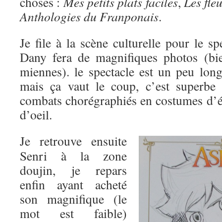
choses :
Mes petits plats faciles
,
Les fle
Anthologies du Franponais
.
Je file à la scène culturelle pour le s
Dany fera de magnifiques photos (bie
miennes). le spectacle est un peu long
mais ça vaut le coup, c’est superbe 
combats chorégraphiés en costumes d’é
d’oeil.
Je retrouve ensuite
Senri à la zone
doujin, je repars
enfin ayant acheté
son magnifique (le
mot est faible)