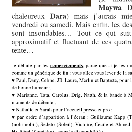
Maywa D
Dara
chaleureux
) mais j’aurais mie
vendredi ou samedi. Mais enfin, les des
sont insondables… Tout ce qui suit
approximatif et fluctuant de ces quatr
tente…
remerciements
Je débute par les
, parce que si je les m
comme un générique de fin : vous allez vous lever de la sall
♥ Paul, Dany, Céline, JB, Laure, Merlin et Baptiste, pour l
de bonne humeur ;
♥ Marianne, Tata, Carolus, Drig, Natth, & la bande à M
moments de détente ;
♥ Nathalie et Sarah pour l’accueil presse et pro ;
♥ par ordre d’apparition à l’écran : Guillaume Kapp (T
(nobi-nobi!), Sedeto (Soleil), Victoire, Cécile et Ahmed
H), Rémi (Komikku), pour la disponibilité ;