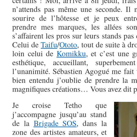
certains ! Moi, arrivé à 8h jeudi, fra
n’attends pas même une seconde. Il 
sourire de l’hôtesse et je peux ent
prendre mes marques, les allées son
s’affairent les pros sur leurs stands pas 
Celui de
Taifu
/
Ototo
, tout de suite à dr
loin celui de
Komikku
, et c’est une 
esthétique, accueillant, superbemen
l’unanimité. Sébastien Agogué me fait 
bien entendu j’oublie de prendre la 
magnifiques créations… Vous avez dit p
Je croise Tetho que
j’accompagne jusqu’au stand
de la
Brigade SOS
, dans la
zone des artistes amateurs, et