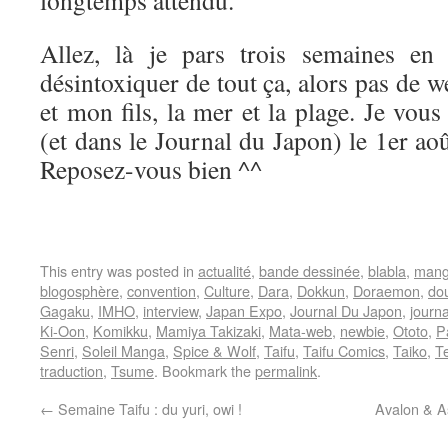
longtemps attendu.
Allez, là je pars trois semaines en
désintoxiquer de tout ça, alors pas de
et mon fils, la mer et la plage. Je vou
(et dans le Journal du Japon) le 1er aoû
Reposez-vous bien ^^
This entry was posted in
actualité
,
bande dessinée
,
blabla
,
man
blogosphère
,
convention
,
Culture
,
Dara
,
Dokkun
,
Doraemon
,
dou
Gagaku
,
IMHO
,
interview
,
Japan Expo
,
Journal Du Japon
,
journ
Ki-Oon
,
Komikku
,
Mamiya Takizaki
,
Mata-web
,
newbie
,
Ototo
,
P
Senri
,
Soleil Manga
,
Spice & Wolf
,
Taifu
,
Taifu Comics
,
Taiko
,
T
traduction
,
Tsume
. Bookmark the
permalink
.
←
Semaine Taifu : du yuri, owi !
Avalon & As