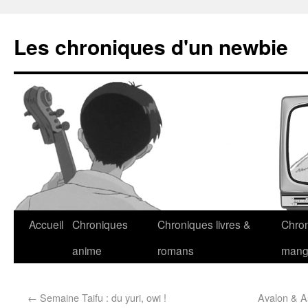
Les chroniques d'un newbie
Accueil
Chroniques
Chroniques livres &
Chro
anime
romans
man
←
Semaine Taifu : du yuri, owi !
Avalon & As