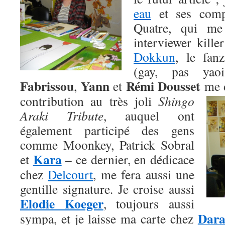
eau
et ses comp
Quatre, qui me
interviewer kille
Dokkun
, le fan
(gay, pas ya
Fabrissou
Yann
Rémi Dousset
,
et
me d
contribution au très joli
Shingo
Araki Tribute
, auquel ont
également participé des gens
comme Moonkey, Patrick Sobral
Kara
et
– ce dernier, en dédicace
chez
Delcourt
, me fera aussi une
gentille signature. Je croise aussi
Elodie Koeger
, toujours aussi
Dar
sympa, et je laisse ma carte chez