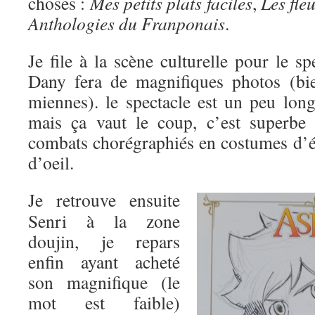
choses :
Mes petits plats faciles
,
Les fle
Anthologies du Franponais
.
Je file à la scène culturelle pour le s
Dany fera de magnifiques photos (bie
miennes). le spectacle est un peu long
mais ça vaut le coup, c’est superbe 
combats chorégraphiés en costumes d’é
d’oeil.
Je retrouve ensuite
Senri à la zone
doujin, je repars
enfin ayant acheté
son magnifique (le
mot est faible)