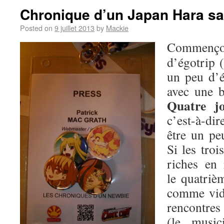
Chronique d’un Japan Hara s
Posted on
9 juillet 2013
by
Mackie
Commen
d’égotrip 
un peu d’é
avec une b
Quatre j
c’est-à-dire
être un p
Si les troi
riches en 
le quatrièm
comme vid
rencontres 
(le music