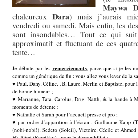
Maywa D
Dara
chaleureux
) mais j’aurais mie
vendredi ou samedi. Mais enfin, les des
sont insondables… Tout ce qui suit
approximatif et fluctuant de ces quatr
tente…
remerciements
Je débute par les
, parce que si je les m
comme un générique de fin : vous allez vous lever de la sall
♥ Paul, Dany, Céline, JB, Laure, Merlin et Baptiste, pour l
de bonne humeur ;
♥ Marianne, Tata, Carolus, Drig, Natth, & la bande à M
moments de détente ;
♥ Nathalie et Sarah pour l’accueil presse et pro ;
♥ par ordre d’apparition à l’écran : Guillaume Kapp (T
(nobi-nobi!), Sedeto (Soleil), Victoire, Cécile et Ahmed
H), Rémi (Komikku), pour la disponibilité ;