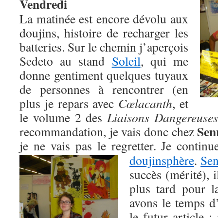
Vendredi
La matinée est encore dévolu aux
doujins, histoire de recharger les
batteries. Sur le chemin j’aperçois
Sedeto au stand
Soleil
, qui me
donne gentiment quelques tuyaux
de personnes à rencontrer (en
plus je repars avec
Cœlacanth
, et
le volume 2 des
Liaisons Dangereuse
Sen
recommandation, je vais donc chez
je ne vais pas le regretter. Je contin
doujinsphère
.
Sen
succès (mérité), i
plus tard pour l
avons le temps d
le futur article 