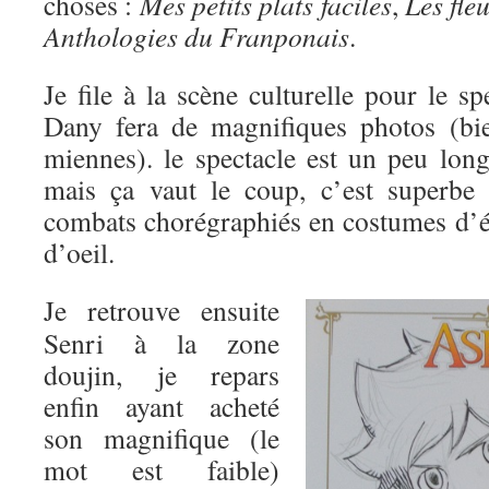
choses :
Mes petits plats faciles
,
Les fle
Anthologies du Franponais
.
Je file à la scène culturelle pour le s
Dany fera de magnifiques photos (bie
miennes). le spectacle est un peu long
mais ça vaut le coup, c’est superbe 
combats chorégraphiés en costumes d’é
d’oeil.
Je retrouve ensuite
Senri à la zone
doujin, je repars
enfin ayant acheté
son magnifique (le
mot est faible)