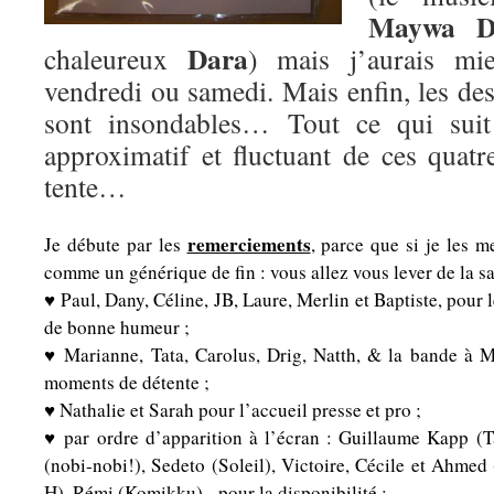
Maywa D
Dara
chaleureux
) mais j’aurais mie
vendredi ou samedi. Mais enfin, les des
sont insondables… Tout ce qui suit
approximatif et fluctuant de ces quatr
tente…
remerciements
Je débute par les
, parce que si je les m
comme un générique de fin : vous allez vous lever de la sall
♥ Paul, Dany, Céline, JB, Laure, Merlin et Baptiste, pour l
de bonne humeur ;
♥ Marianne, Tata, Carolus, Drig, Natth, & la bande à M
moments de détente ;
♥ Nathalie et Sarah pour l’accueil presse et pro ;
♥ par ordre d’apparition à l’écran : Guillaume Kapp (T
(nobi-nobi!), Sedeto (Soleil), Victoire, Cécile et Ahmed
H), Rémi (Komikku), pour la disponibilité ;