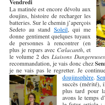
Vendredi
La matinée est encore dévolu aux
doujins, histoire de recharger les
batteries. Sur le chemin j’aperçois
Sedeto au stand
Soleil
, qui me
donne gentiment quelques tuyaux
de personnes à rencontrer (en
plus je repars avec
Cœlacanth
, et
le volume 2 des
Liaisons Dangereuse
Sen
recommandation, je vais donc chez
je ne vais pas le regretter. Je contin
doujinsphère
.
Sen
succès (mérité), i
plus tard pour l
avons le temps d
le futur article 