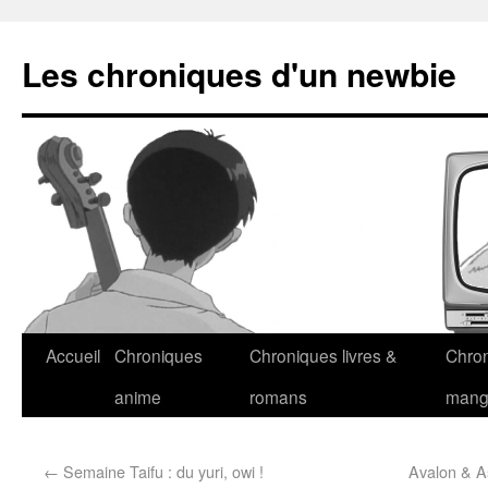
Les chroniques d'un newbie
Accueil
Chroniques
Chroniques livres &
Chro
anime
romans
man
←
Semaine Taifu : du yuri, owi !
Avalon & As