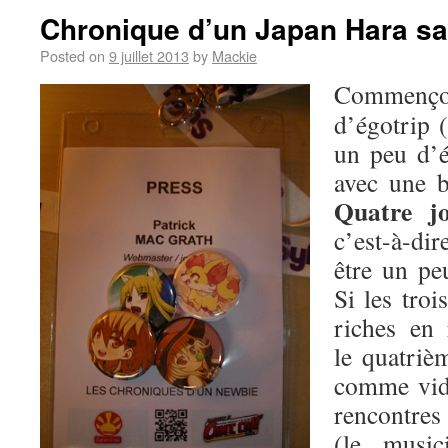
Chronique d’un Japan Hara s
Posted on
9 juillet 2013
by
Mackie
Commen
d’égotrip 
un peu d’é
avec une b
Quatre j
c’est-à-dire
être un p
Si les troi
riches en 
le quatrièm
comme vid
rencontres 
(le music