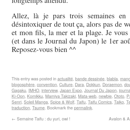
longtemps attendu.
Allez, là je pars trois semaines en
désintoxiquer de tout ça, alors pas de
et mon fils, la mer et la plage. Je vou
(et dans le Journal du Japon) le 1er aoû
Reposez-vous bien ^^
This entry was posted in
actualité
,
bande dessinée
,
blabla
,
man
blogosphère
,
convention
,
Culture
,
Dara
,
Dokkun
,
Doraemon
,
dou
Gagaku
,
IMHO
,
interview
,
Japan Expo
,
Journal Du Japon
,
journ
Ki-Oon
,
Komikku
,
Mamiya Takizaki
,
Mata-web
,
newbie
,
Ototo
,
P
Senri
,
Soleil Manga
,
Spice & Wolf
,
Taifu
,
Taifu Comics
,
Taiko
,
T
traduction
,
Tsume
. Bookmark the
permalink
.
←
Semaine Taifu : du yuri, owi !
Avalon & As