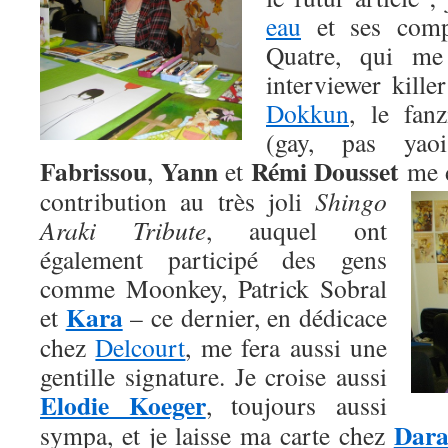
eau
et ses comp
Quatre, qui me
interviewer kille
Dokkun
, le fan
(gay, pas ya
Fabrissou
Yann
Rémi Dousset
,
et
me d
contribution au très joli
Shingo
Araki Tribute
, auquel ont
également participé des gens
comme Moonkey, Patrick Sobral
Kara
et
– ce dernier, en dédicace
chez
Delcourt
, me fera aussi une
gentille signature. Je croise aussi
Elodie Koeger
, toujours aussi
Dar
sympa, et je laisse ma carte chez