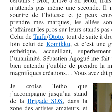
certains ! Moi, arrivé à 8h jeudi, fra
n’attends pas même une seconde. Il 
sourire de l’hôtesse et je peux ent
prendre mes marques, les allées son
s’affairent les pros sur leurs stands pas 
Celui de
Taifu
/
Ototo
, tout de suite à dr
loin celui de
Komikku
, et c’est une 
esthétique, accueillant, superbemen
l’unanimité. Sébastien Agogué me fait 
bien entendu j’oublie de prendre la 
magnifiques créations… Vous avez dit p
Je croise Tetho que
j’accompagne jusqu’au stand
de la
Brigade SOS
, dans la
zone des artistes amateurs, et