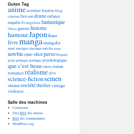
Guten Tag
anime
baston
aventure
blog
drame
enfance
cinéma
Delcourt
fantastique
enquête
Evangelion
histoire
guerre
Glénat
Japon
humour
Kana
manga
livre
mangaka
mécha
mort
musique classique
nanar
newbie
perso
one-shot
Picquier
psychologique
poétique
polar
politique
que c'est beau
roman
robots
réalisme
romance
rêve
seinen
science-fiction
société
thriller
vintage
shonen
violence
Salle des machines
Connexion
Flux
RSS
des articles
RSS
des commentaires
WordPress.org