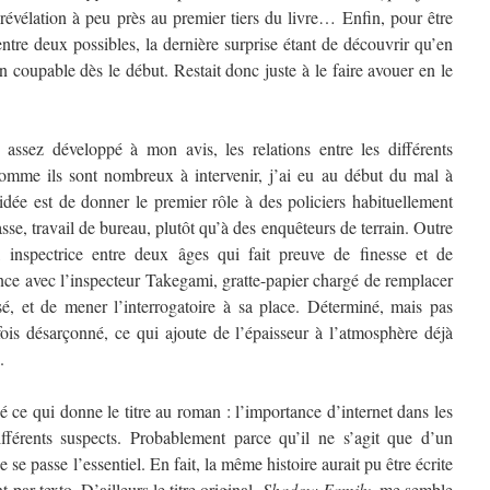
e révélation à peu près au premier tiers du livre… Enfin, pour être
ntre deux possibles, la dernière surprise étant de découvrir qu’en
bon coupable dès le début. Restait donc juste à le faire avouer en le
 assez développé à mon avis, les relations entre les différents
; comme ils sont nombreux à intervenir, j’ai eu au début du mal à
ée est de donner le premier rôle à des policiers habituellement
sse, travail de bureau, plutôt qu’à des enquêteurs de terrain. Outre
 inspectrice entre deux âges qui fait preuve de finesse et de
ance avec l’inspecteur Takegami, gratte-papier chargé de remplacer
sé, et de mener l’interrogatoire à sa place. Déterminé, mais pas
fois désarçonné, ce qui ajoute de l’épaisseur à l’atmosphère déjà
.
 ce qui donne le titre au roman : l’importance d’internet dans les
différents suspects. Probablement parce qu’il ne s’agit que d’un
ue se passe l’essentiel. En fait, la même histoire aurait pu être écrite
ar texto. D’ailleurs le titre original,
Shadow Family
, me semble