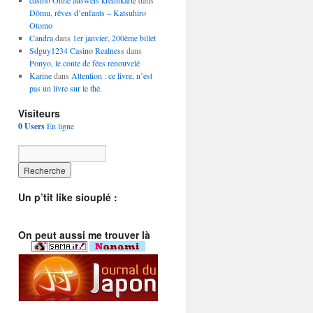
casino Ohne ausweis kreditkarte
dans
Dômu, rêves d’enfants – Katsuhiro
Otomo
Candra
dans
1er janvier, 200ème billet
Sdguy1234 Casino Realness
dans
Ponyo, le conte de fées renouvelé
Karine
dans
Attention : ce livre, n’est
pas un livre sur le thé.
Visiteurs
0 Users
En ligne
Un p’tit like siouplé :
On peut aussi me trouver là