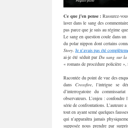
Ce que j’en pense :
Rassurez-vous, 
laver dans le sang des commentair
pas parce que je suis au régime qu
Le sang en question coule dans un r
du polar nippon dont certains con
Story
.
Je n’avais pas été complètem
ai-je été séduit par
Du sang sur la 
« romans de procédure policière »
Racontée du point de vue des enquê
dans
Crossfire
, l’intrigue se d
d’interrogatoire du commissaria
observateurs. L’enjeu : confondre 
série de confrontations. L’auteure a 
tout en ayant semé quelques fausses
qui n’apparaîtra jamais physiqueme
supposée nous prendre par surpri