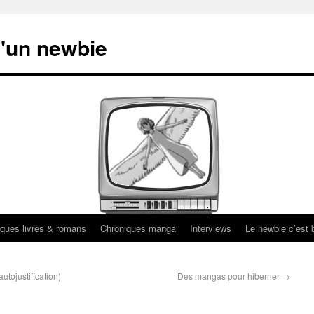
'un newbie
ques livres & romans
Chroniques manga
Interviews
Le newbie c’est b
utojustification)
Des mangas pour hiberner
→