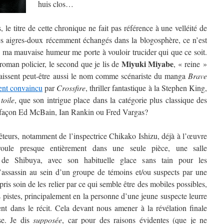
huis clos…
le titre de cette chronique ne fait pas référence à une velléité de
es aigres-doux récemment échangés dans la blogosphère, ce n’est
e ma mauvaise humeur me porte à vouloir trucider qui que ce soit.
Miyuki Miyabe
oman policier, le second que je lis de
, « reine »
naissent peut-être aussi le nom comme scénariste du manga
Brave
ent convaincu
par
Crossfire
, thriller fantastique à la Stephen King,
toile
, que son intrigue place dans la catégorie plus classique des
, façon Ed McBain, Ian Rankin ou Fred Vargas?
teurs, notamment de l’inspectrice Chikako Ishizu, déjà à l’œuvre
éroule presque entièrement dans une seule pièce, une salle
t de Shibuya, avec son habituelle glace sans tain pour les
l’assassin au sein d’un groupe de témoins et/ou suspects par une
pris soin de les relier par ce qui semble être des mobiles possibles,
 pistes, principalement en la personne d’une jeune suspecte leurre
nt dans le récit. Cela devant nous amener à la révélation finale
se. Je dis
supposée
, car pour des raisons évidentes (que je ne