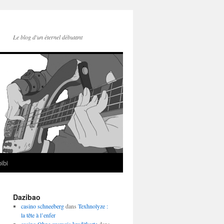
Le blog d'un éternel débutant
ibi
Dazibao
casino schneeberg
dans
Texhnolyze :
la tête à l’enfer