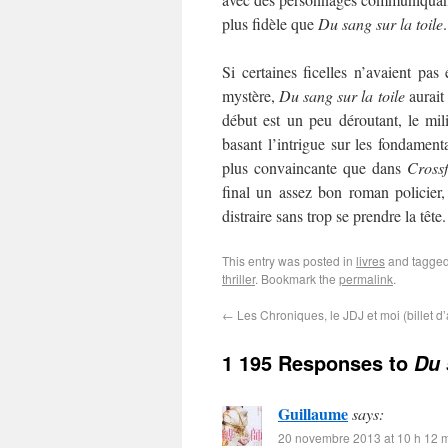
plus fidèle que
Du sang sur la toile
.
Si certaines ficelles n’avaient pas
mystère,
Du sang sur la toile
aurait
début est un peu déroutant, le mili
basant l’intrigue sur les fondamen
plus convaincante que dans
Crossf
final un assez bon roman policier,
distraire sans trop se prendre la tête.
This entry was posted in
livres
and tagge
thriller
. Bookmark the
permalink
.
←
Les Chroniques, le JDJ et moi (billet d’a
1 195 Responses to
Du 
Guillaume
says:
20 novembre 2013 at 10 h 12 