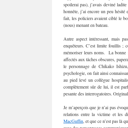
spoilerai pas), j’avais deviné ladit
honnête, j’ai encore un peu hésité e
fait, les policiers avaient ciblé le 
(nous) menant en bateau.
Autre aspect intéressant, mais pas
enquêteurs. C’est limite fouillis 
mémoriser leurs noms. La bonne id
affectés aux tâches obscures, papera
le personnage de Chikako Ishizu,
psychologie, on fait ainsi connaiss
au pied levé un collègue hospitali
complètement sûr de lui, il est par
pesante des interrogatoires. Original
Je m’aperçois que je n’ai pas évoqué
relations entre la victime et les 
MacGuffin
, et que ce n’est pas là q
avec des personnages communiquant p