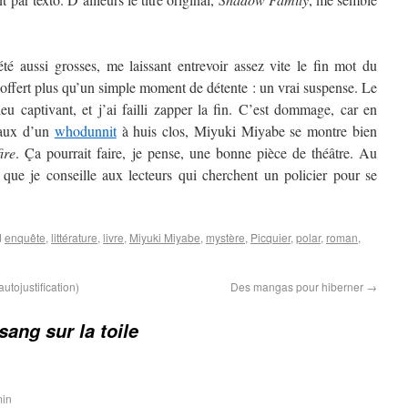
 été aussi grosses, me laissant entrevoir assez vite le fin mot du
 offert plus qu’un simple moment de détente : un vrai suspense. Le
eu captivant, et j’ai failli zapper la fin. C’est dommage, car en
taux d’un
whodunnit
à huis clos, Miyuki Miyabe se montre bien
ire
. Ça pourrait faire, je pense, une bonne pièce de théâtre. Au
 que je conseille aux lecteurs qui cherchent un policier pour se
d
enquête
,
littérature
,
livre
,
Miyuki Miyabe
,
mystère
,
Picquier
,
polar
,
roman
,
utojustification)
Des mangas pour hiberner
→
sang sur la toile
min