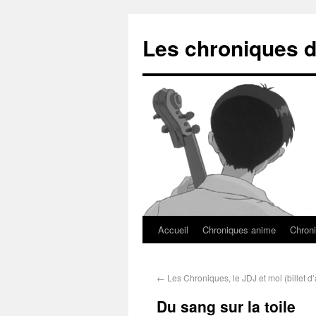
Les chroniques d
Accueil
Chroniques anime
Chroni
←
Les Chroniques, le JDJ et moi (billet d’a
Du sang sur la toile