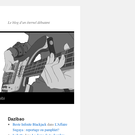
Le blog d'un éternel débutant
ibi
Dazibao
Beste Infinite Blackjack
dans
L’Affaire
Sugaya : reportage ou pamphlet?