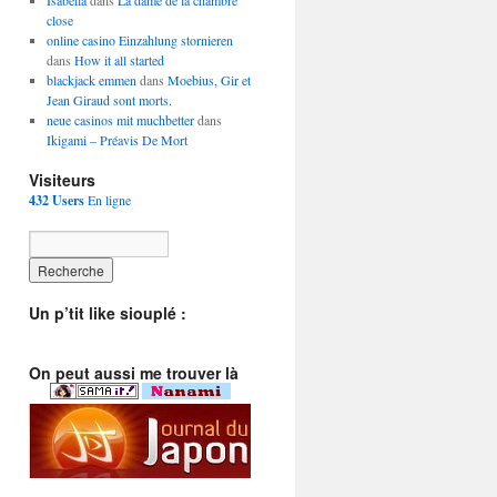
Isabella
dans
La dame de la chambre
close
online casino Einzahlung stornieren
dans
How it all started
blackjack emmen
dans
Moebius, Gir et
Jean Giraud sont morts.
neue casinos mit muchbetter
dans
Ikigami – Préavis De Mort
Visiteurs
432 Users
En ligne
Un p’tit like siouplé :
On peut aussi me trouver là