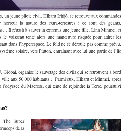
s, un jeune pilote civil, Hikaru Ichijô, se retrouve aux commandes
 horreur la nature des extra-terrestres : ce sont des géants,
s… Il réussit à sauver in extremis une jeune fille, Linn Minmei, et
s le vaisseau tente alors une manœuvre risquée pour attirer les
n saut dans l’hyperespace. Le fold ne se déroule pas comme prévu,
ystème solaire, vers Pluton, entraînant avec lui une partie de l’île
lobal, organise le sauvetage des civils qui se retrouvent à bord
le ville aux 50.000 habitants… Parmi eux, Hikaru et Minmei, après
 l’odyssée du Macross, qui tente de rejoindre la Terre, poursuivi
has?
 : The Super
rinceps de la