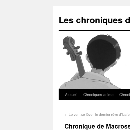
Les chroniques d
Accueil
Chroniques anime
Chroni
←
Le vent se lève : le dernier rêve d’Icare
Chronique de Macross