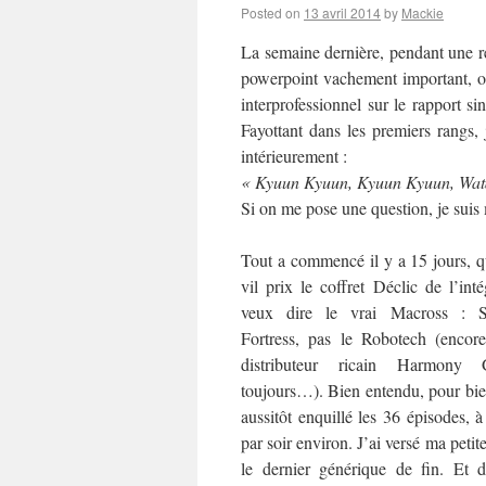
Posted on
13 avril 2014
by
Mackie
La semaine dernière, pendant une r
powerpoint vachement important, où
interprofessionnel sur le rapport s
Fayottant dans les premiers rangs, 
intérieurement :
« Kyuun Kyuun, Kyuun Kyuun, Wat
Si on me pose une question, je suis 
Tout a commencé il y a 15 jours, 
vil prix le coffret Déclic de l’int
veux dire le vrai Macross : 
Fortress, pas le Robotech (encor
distributeur ricain Harmony
toujours…). Bien entendu, pour bien
aussitôt enquillé les 36 épisodes, 
par soir environ. J’ai versé ma petit
le dernier générique de fin. Et 