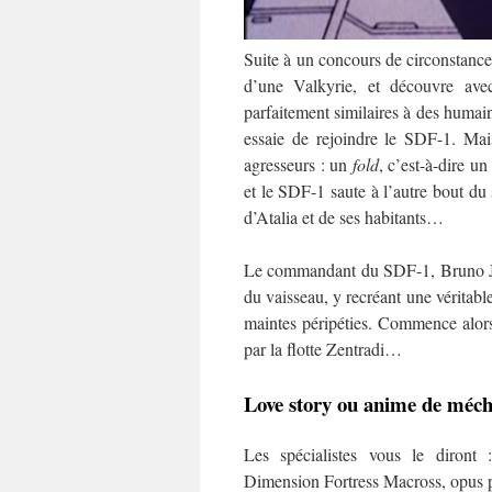
Suite à un concours de circonstance
d’une Valkyrie, et découvre avec
parfaitement similaires à des humain
essaie de rejoindre le SDF-1. Mai
agresseurs : un
fold
, c’est-à-dire u
et le SDF-1 saute à l’autre bout du s
d’Atalia et de ses habitants…
Le commandant du SDF-1, Bruno J. G
du vaisseau, y recréant une véritab
maintes péripéties. Commence alors
par la flotte Zentradi…
Love story ou anime de méc
Les spécialistes vous le diront
Dimension Fortress Macross, opus p