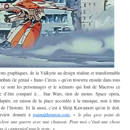
ons graphiques, de la Valkyrie au design réaliste et transformable
mbats (le génial « Itano Circus » qu’on trouvera ensuite dans tous
ce sont les personnages et le scénario qui font de Macross ce
te d’être comparé à… Star Wars, rien de moins. Space opera,
daptée, en raison de la place accordée à la musique, non à titre
de l’histoire. Et là aussi, c’est à Shôji Kawamori qu’on le doit.
terview donnée à
journaldujapon.com
, «
le plus gros point de
 clore une guerre avec une chanson. Pour moi c’était une chose
e à contrepied tout le reste
. »