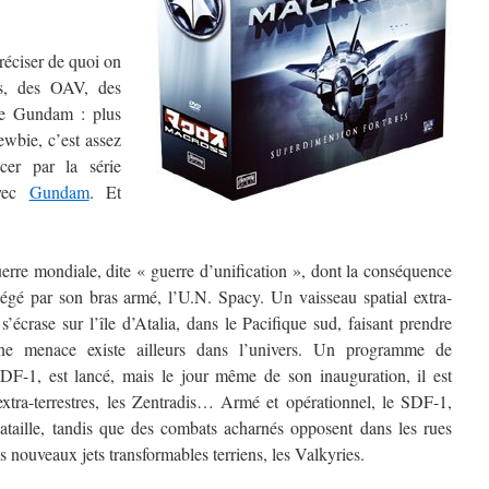
réciser de quoi on
lms, des OAV, des
e Gundam : plus
ewbie, c’est assez
cer par la série
avec
Gundam
. Et
erre mondiale, dite « guerre d’unification », dont la conséquence
égé par son bras armé, l’U.N. Spacy. Un vaisseau spatial extra-
s’écrase sur l’île d’Atalia, dans le Pacifique sud, faisant prendre
ne menace existe ailleurs dans l’univers. Un programme de
SDF-1, est lancé, mais le jour même de son inauguration, il est
’extra-terrestres, les Zentradis… Armé et opérationnel, le SDF-1,
 bataille, tandis que des combats acharnés opposent dans les rues
s nouveaux jets transformables terriens, les Valkyries.