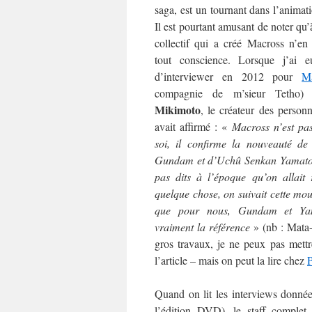
saga, est un tournant dans l’animat
Il est pourtant amusant de noter qu’
collectif qui a créé Macross n’en
tout conscience. Lorsque j’ai 
d’interviewer en 2012 pour
M
compagnie de m’sieur Teth
Mikimoto
, le créateur des personn
avait affirmé : «
Macross n’est pa
soi, il confirme la nouveauté de
Gundam et d’Uchû Senkan Yamato.
pas dits à l’époque qu’on allait 
quelque chose, on suivait cette mo
que pour nous, Gundam et Yam
vraiment la référence
» (nb : Mata
gros travaux, je ne peux pas mettre
l’article – mais on peut la lire chez
Quand on lit les interviews donné
l’édition DVD), le staff comple