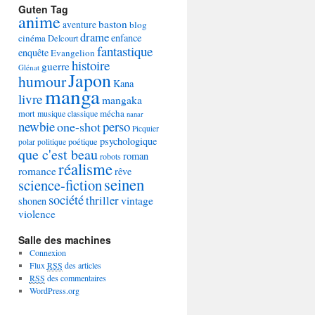
Guten Tag
anime
baston
aventure
blog
drame
enfance
cinéma
Delcourt
fantastique
enquête
Evangelion
histoire
guerre
Glénat
Japon
humour
Kana
manga
livre
mangaka
mécha
mort
musique classique
nanar
newbie
perso
one-shot
Picquier
psychologique
poétique
polar
politique
que c'est beau
roman
robots
réalisme
romance
rêve
seinen
science-fiction
société
thriller
vintage
shonen
violence
Salle des machines
Connexion
Flux
RSS
des articles
RSS
des commentaires
WordPress.org