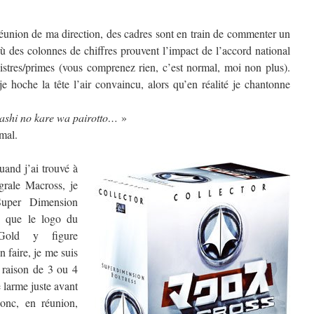
éunion de ma direction, des cadres sont en train de commenter un
 des colonnes de chiffres prouvent l’impact de l’accord national
inistres/primes (vous comprenez rien, c’est normal, moi non plus).
je hoche la tête l’air convaincu, alors qu’en réalité je chantonne
ashi no kare
wa pairotto…
»
mal.
quand j’ai
trouvé à
égrale Macross, je
Super Dimension
e que le logo du
 Gold y figure
 faire, je me suis
à raison de 3 ou 4
e larme juste avant
donc, en réunion,