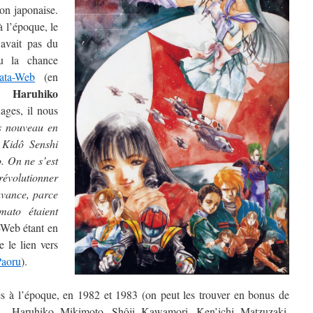
ion japonaise.
à l’époque, le
 avait pas du
eu la chance
ata-Web
(en
Haruhiko
o)
ages, il nous
s nouveau en
 Kidô Senshi
 On ne s’est
révolutionner
uvance, parce
ato étaient
-Web étant en
 le lien vers
Paoru
).
es à l’époque, en 1982 et 1983 (on peut les trouver en bonus de
t – Haruhiko Mikimoto, Shôji Kawamori, Ken’ichi Matzuzaki,