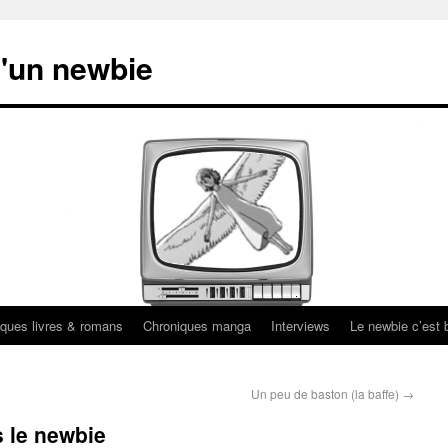
'un newbie
ques livres & romans
Chroniques manga
Interviews
Le newbie c’est b
Un peu de baston (la baffe)
→
 le newbie