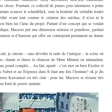
re chose. Pourtant, ce collectif de jeunes gens talentueux à peine
jamais avancer le schmilblick, sous la houlette du véritable leader
ité avant tout comme le créateur des méchas, il n’est ni le
c’est bien lui l’âme du projet. Partant d’un concept qui se voulait
dique, Macross prit une dimension sérieuse et grandiose, gardant
fantaisie et d’humour qui offre un contrepoint permanent au drame
 je citerais – sans dévoiler la suite de l’intrigue – la scène où
iens, chante et danse la chanson de Minn Minmei en minaudant,
au grand complet… Au fait, aparté : c’est moi ou bien Exedor et
u Nabot et au Teigneux dans Il était une fois l’homme? ok je dis
lleurs Kawamori est très clair : pour lui, Macross se résume très
ur fond de guerre spatiale.